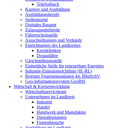
Telefonbuch
Karriere und Ausbildung
Ausbildungsberufe
Stellenportal
Digitales Bauamt
Zulassungsbehörde
Führerscheinstelle
Ausschreibungen und Verkäufe
Einrichtungen des Landkreises
Kreiskliniken
Donaufähre
Gleichstellungsstelle
Einheitliche Stelle für erneuerbare Energien
Industrie-Emissionsrichtlinie (IE-RL)
Register Feuerungsanlagen 44. BImSchV
Geo-Informationssystem GeoBIS
Wirtschaft & Kreisentwicklung
Wirtschaftsserviceteam
Unternehmen im Landkreis
Industrie
Handel
Handwerk und Manufaktur
Dienstleistungen
Firmenbesuche
Ausbildung im Landkreis