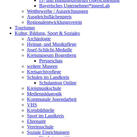
IT- und Bildungszentrum Oberschneiding
Bayerisches Unternehmer*innenLab
Wettbewerbe / Auszeichnungen
Ausgleichsflächenpreis
Regionalentwicklungsverein
Tourismus
Kultur, Bildung, Sport & Soziales
Archäologie
Heimat- und Musikpflege
Josef-Schlicht-Medaille
Kreismuseum Bogenberg
Presseschau
weitere Museen
Kreisarchivpflege
Schulen im Landkreis
Schulantrag Online
Kreismusikschule
Medienpädagogik
Kommunale Jugendarbeit
VHS
Kreisbildstelle
Sport im Landkreis
Ehrenamt
Vereinsschule
Soziale Einrichtungen