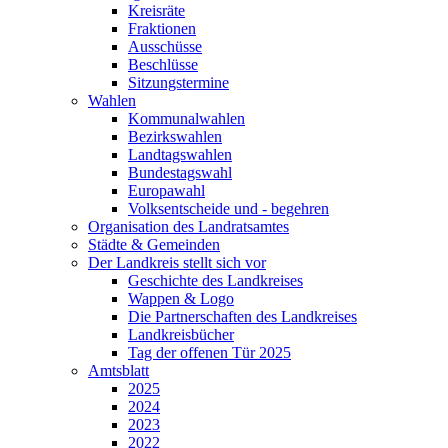
Kreisräte
Fraktionen
Ausschüsse
Beschlüsse
Sitzungstermine
Wahlen
Kommunalwahlen
Bezirkswahlen
Landtagswahlen
Bundestagswahl
Europawahl
Volksentscheide und - begehren
Organisation des Landratsamtes
Städte & Gemeinden
Der Landkreis stellt sich vor
Geschichte des Landkreises
Wappen & Logo
Die Partnerschaften des Landkreises
Landkreisbücher
Tag der offenen Tür 2025
Amtsblatt
2025
2024
2023
2022