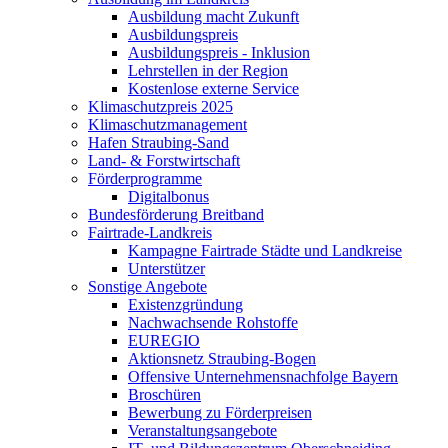
Ausbildung macht Zukunft
Ausbildungspreis
Ausbildungspreis - Inklusion
Lehrstellen in der Region
Kostenlose externe Service
Klimaschutzpreis 2025
Klimaschutzmanagement
Hafen Straubing-Sand
Land- & Forstwirtschaft
Förderprogramme
Digitalbonus
Bundesförderung Breitband
Fairtrade-Landkreis
Kampagne Fairtrade Städte und Landkreise
Unterstützer
Sonstige Angebote
Existenzgründung
Nachwachsende Rohstoffe
EUREGIO
Aktionsnetz Straubing-Bogen
Offensive Unternehmensnachfolge Bayern
Broschüren
Bewerbung zu Förderpreisen
Veranstaltungsangebote