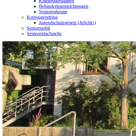
Kindertagesstätten
Behinderteneinrichtungen
Seniorenheime
Kreisjugendring
Jugendschutzgesetz (JuSchG)
Seniormobil
Seniorenfachstelle