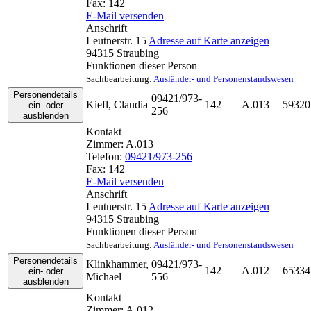
Fax:
142
E-Mail versenden
Anschrift
Leutnerstr. 15
Adresse auf Karte anzeigen
94315
Straubing
Funktionen dieser Person
Sachbearbeitung
:
Ausländer- und Personenstandswesen
Personendetails
09421/973-
Kiefl
,
Claudia
142
A.013
59320
ein- oder
256
ausblenden
Kontakt
Zimmer:
A.013
Telefon:
09421/973-256
Fax:
142
E-Mail versenden
Anschrift
Leutnerstr. 15
Adresse auf Karte anzeigen
94315
Straubing
Funktionen dieser Person
Sachbearbeitung
:
Ausländer- und Personenstandswesen
Personendetails
Klinkhammer
,
09421/973-
142
A.012
65334
ein- oder
Michael
556
ausblenden
Kontakt
Zimmer:
A.012