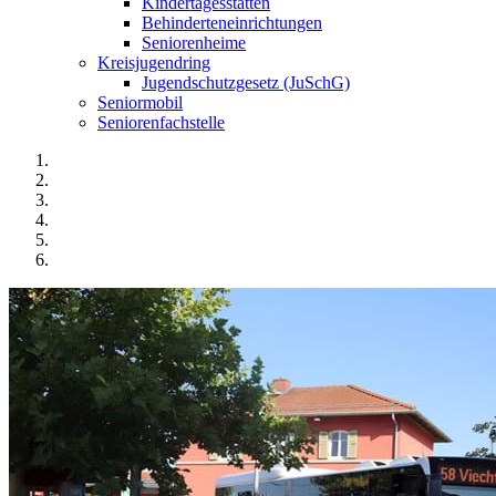
Kindertagesstätten
Behinderteneinrichtungen
Seniorenheime
Kreisjugendring
Jugendschutzgesetz (JuSchG)
Seniormobil
Seniorenfachstelle