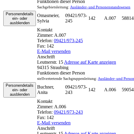
Funktionen dieser Person
Sachgebietsleitung
:
Ausländer- und Personenstandswesen
Personendetails
Omasmeier
,
09421/973-
142
A.007
58814
ein- oder
Sylvia
245
ausblenden
Kontakt
Zimmer:
A.007
Telefon:
09421/973-245
Fax:
142
E-Mail versenden
Anschrift
Leutnerstr. 15
Adresse auf Karte anzeigen
94315
Straubing
Funktionen dieser Person
stellvertretende Sachgruppenleitung
:
Ausländer- und Perso
Personendetails
Buchner
,
09421/973-
142
A.006
59054
ein- oder
Anita
243
ausblenden
Kontakt
Zimmer:
A.006
Telefon:
09421/973-243
Fax:
142
E-Mail versenden
Anschrift
Leutnerstr. 15
Adresse auf Karte anzeigen