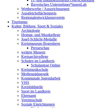
IT- und Bildungszentrum Oberschneiding
Bayerisches Unternehmer*innenLab
Wettbewerbe / Auszeichnungen
Ausgleichsflächenpreis
Regionalentwicklungsverein
Tourismus
Kultur, Bildung, Sport & Soziales
Archäologie
Heimat- und Musikpflege
Josef-Schlicht-Medaille
Kreismuseum Bogenberg
Presseschau
weitere Museen
Kreisarchivpflege
Schulen im Landkreis
Schulantrag Online
Kreismusikschule
Medienpädagogik
Kommunale Jugendarbeit
VHS
Kreisbildstelle
Sport im Landkreis
Ehrenamt
Vereinsschule
Soziale Einrichtungen