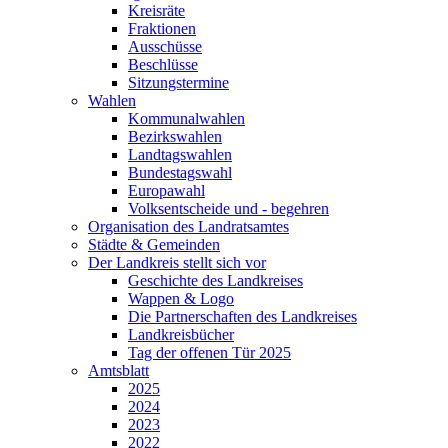
Kreisräte
Fraktionen
Ausschüsse
Beschlüsse
Sitzungstermine
Wahlen
Kommunalwahlen
Bezirkswahlen
Landtagswahlen
Bundestagswahl
Europawahl
Volksentscheide und - begehren
Organisation des Landratsamtes
Städte & Gemeinden
Der Landkreis stellt sich vor
Geschichte des Landkreises
Wappen & Logo
Die Partnerschaften des Landkreises
Landkreisbücher
Tag der offenen Tür 2025
Amtsblatt
2025
2024
2023
2022