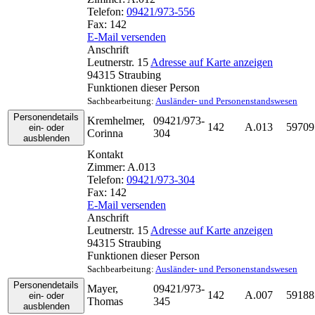
Telefon:
09421/973-556
Fax:
142
E-Mail versenden
Anschrift
Leutnerstr. 15
Adresse auf Karte anzeigen
94315
Straubing
Funktionen dieser Person
Sachbearbeitung
:
Ausländer- und Personenstandswesen
Personendetails
Kremhelmer
,
09421/973-
142
A.013
59709
ein- oder
Corinna
304
ausblenden
Kontakt
Zimmer:
A.013
Telefon:
09421/973-304
Fax:
142
E-Mail versenden
Anschrift
Leutnerstr. 15
Adresse auf Karte anzeigen
94315
Straubing
Funktionen dieser Person
Sachbearbeitung
:
Ausländer- und Personenstandswesen
Personendetails
Mayer
,
09421/973-
142
A.007
59188
ein- oder
Thomas
345
ausblenden