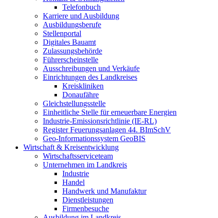
Telefonbuch
Karriere und Ausbildung
Ausbildungsberufe
Stellenportal
Digitales Bauamt
Zulassungsbehörde
Führerscheinstelle
Ausschreibungen und Verkäufe
Einrichtungen des Landkreises
Kreiskliniken
Donaufähre
Gleichstellungsstelle
Einheitliche Stelle für erneuerbare Energien
Industrie-Emissionsrichtlinie (IE-RL)
Register Feuerungsanlagen 44. BImSchV
Geo-Informationssystem GeoBIS
Wirtschaft & Kreisentwicklung
Wirtschaftsserviceteam
Unternehmen im Landkreis
Industrie
Handel
Handwerk und Manufaktur
Dienstleistungen
Firmenbesuche
Ausbildung im Landkreis