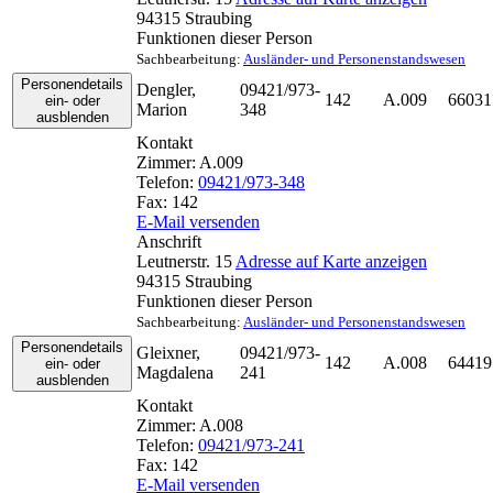
94315
Straubing
Funktionen dieser Person
Sachbearbeitung
:
Ausländer- und Personenstandswesen
Personendetails
Dengler
,
09421/973-
142
A.009
66031
ein- oder
Marion
348
ausblenden
Kontakt
Zimmer:
A.009
Telefon:
09421/973-348
Fax:
142
E-Mail versenden
Anschrift
Leutnerstr. 15
Adresse auf Karte anzeigen
94315
Straubing
Funktionen dieser Person
Sachbearbeitung
:
Ausländer- und Personenstandswesen
Personendetails
Gleixner
,
09421/973-
142
A.008
64419
ein- oder
Magdalena
241
ausblenden
Kontakt
Zimmer:
A.008
Telefon:
09421/973-241
Fax:
142
E-Mail versenden