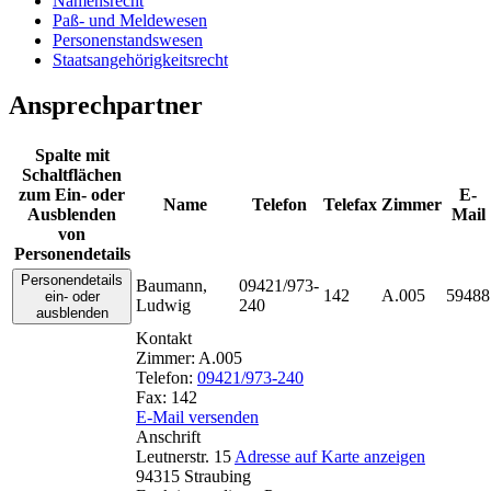
Namensrecht
Paß- und Meldewesen
Personenstandswesen
Staatsangehörigkeitsrecht
Ansprechpartner
Spalte mit
Schaltflächen
zum Ein- oder
E-
Name
Telefon
Telefax
Zimmer
Ausblenden
Mail
von
Personendetails
Personendetails
Baumann
,
09421/973-
142
A.005
59488
ein- oder
Ludwig
240
ausblenden
Kontakt
Zimmer:
A.005
Telefon:
09421/973-240
Fax:
142
E-Mail versenden
Anschrift
Leutnerstr. 15
Adresse auf Karte anzeigen
94315
Straubing