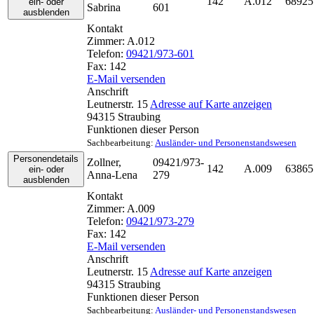
142
A.012
68925
ein- oder
Sabrina
601
ausblenden
Kontakt
Zimmer:
A.012
Telefon:
09421/973-601
Fax:
142
E-Mail versenden
Anschrift
Leutnerstr. 15
Adresse auf Karte anzeigen
94315
Straubing
Funktionen dieser Person
Sachbearbeitung
:
Ausländer- und Personenstandswesen
Personendetails
Zollner
,
09421/973-
142
A.009
63865
ein- oder
Anna-Lena
279
ausblenden
Kontakt
Zimmer:
A.009
Telefon:
09421/973-279
Fax:
142
E-Mail versenden
Anschrift
Leutnerstr. 15
Adresse auf Karte anzeigen
94315
Straubing
Funktionen dieser Person
Sachbearbeitung
:
Ausländer- und Personenstandswesen