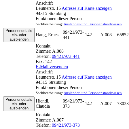
Anschrift
Leutnerstr. 15
Adresse auf Karte anzeigen
94315
Straubing
Funktionen dieser Person
Sachbearbeitung
:
Ausländer- und Personenstandswesen
Personendetails
09421/973-
Hang
,
Ernest
142
A.008
65852
ein- oder
441
ausblenden
Kontakt
Zimmer:
A.008
Telefon:
09421/973-441
Fax:
142
E-Mail versenden
Anschrift
Leutnerstr. 15
Adresse auf Karte anzeigen
94315
Straubing
Funktionen dieser Person
Sachbearbeitung
:
Ausländer- und Personenstandswesen
Personendetails
Hiendl
,
09421/973-
142
A.007
73023
ein- oder
Claudia
373
ausblenden
Kontakt
Zimmer:
A.007
Telefon:
09421/973-373