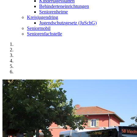
Kindertagesstätten
Behinderteneinrichtungen
Seniorenheime
Kreisjugendring
Jugendschutzgesetz (JuSchG)
Seniormobil
Seniorenfachstelle