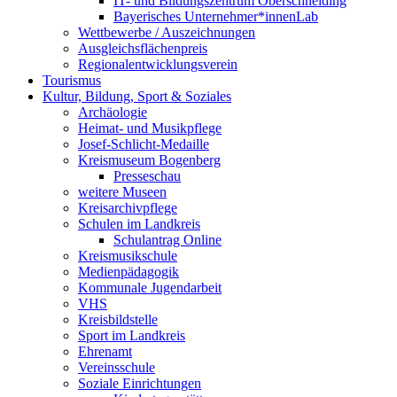
IT- und Bildungszentrum Oberschneiding
Bayerisches Unternehmer*innenLab
Wettbewerbe / Auszeichnungen
Ausgleichsflächenpreis
Regionalentwicklungsverein
Tourismus
Kultur, Bildung, Sport & Soziales
Archäologie
Heimat- und Musikpflege
Josef-Schlicht-Medaille
Kreismuseum Bogenberg
Presseschau
weitere Museen
Kreisarchivpflege
Schulen im Landkreis
Schulantrag Online
Kreismusikschule
Medienpädagogik
Kommunale Jugendarbeit
VHS
Kreisbildstelle
Sport im Landkreis
Ehrenamt
Vereinsschule
Soziale Einrichtungen