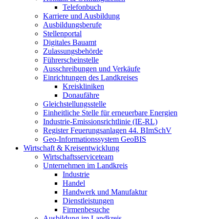
Telefonbuch
Karriere und Ausbildung
Ausbildungsberufe
Stellenportal
Digitales Bauamt
Zulassungsbehörde
Führerscheinstelle
Ausschreibungen und Verkäufe
Einrichtungen des Landkreises
Kreiskliniken
Donaufähre
Gleichstellungsstelle
Einheitliche Stelle für erneuerbare Energien
Industrie-Emissionsrichtlinie (IE-RL)
Register Feuerungsanlagen 44. BImSchV
Geo-Informationssystem GeoBIS
Wirtschaft & Kreisentwicklung
Wirtschaftsserviceteam
Unternehmen im Landkreis
Industrie
Handel
Handwerk und Manufaktur
Dienstleistungen
Firmenbesuche
Ausbildung im Landkreis