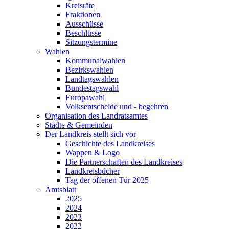
Kreisräte
Fraktionen
Ausschüsse
Beschlüsse
Sitzungstermine
Wahlen
Kommunalwahlen
Bezirkswahlen
Landtagswahlen
Bundestagswahl
Europawahl
Volksentscheide und - begehren
Organisation des Landratsamtes
Städte & Gemeinden
Der Landkreis stellt sich vor
Geschichte des Landkreises
Wappen & Logo
Die Partnerschaften des Landkreises
Landkreisbücher
Tag der offenen Tür 2025
Amtsblatt
2025
2024
2023
2022