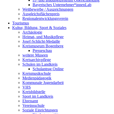
IT- und Bildungszentrum Oberschneiding
Bayerisches Unternehmer*innenLab
Wettbewerbe / Auszeichnungen
Ausgleichsflächenpreis
Regionalentwicklungsverein
Tourismus
Kultur, Bildung, Sport & Soziales
Archäologie
Heimat- und Musikpflege
Josef-Schlicht-Medaille
Kreismuseum Bogenberg
Presseschau
weitere Museen
Kreisarchivpflege
Schulen im Landkreis
Schulantrag Online
Kreismusikschule
Medienpädagogik
Kommunale Jugendarbeit
VHS
Kreisbildstelle
Sport im Landkreis
Ehrenamt
Vereinsschule
Soziale Einrichtungen