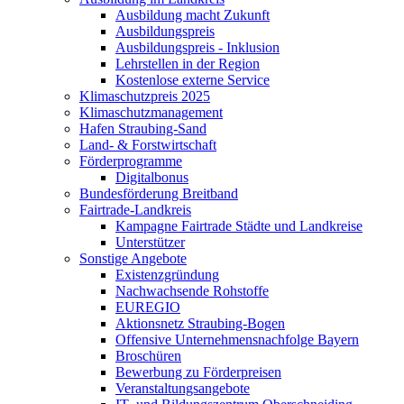
Ausbildung macht Zukunft
Ausbildungspreis
Ausbildungspreis - Inklusion
Lehrstellen in der Region
Kostenlose externe Service
Klimaschutzpreis 2025
Klimaschutzmanagement
Hafen Straubing-Sand
Land- & Forstwirtschaft
Förderprogramme
Digitalbonus
Bundesförderung Breitband
Fairtrade-Landkreis
Kampagne Fairtrade Städte und Landkreise
Unterstützer
Sonstige Angebote
Existenzgründung
Nachwachsende Rohstoffe
EUREGIO
Aktionsnetz Straubing-Bogen
Offensive Unternehmensnachfolge Bayern
Broschüren
Bewerbung zu Förderpreisen
Veranstaltungsangebote