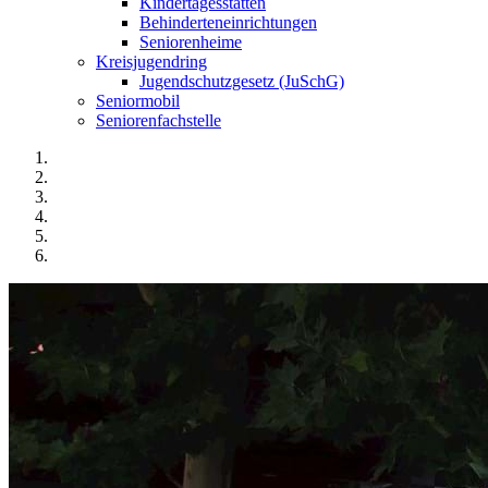
Kindertagesstätten
Behinderteneinrichtungen
Seniorenheime
Kreisjugendring
Jugendschutzgesetz (JuSchG)
Seniormobil
Seniorenfachstelle