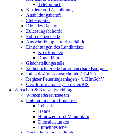
Telefonbuch
Karriere und Ausbildung
Ausbildungsberufe
Stellenportal
Digitales Bauamt
Zulassungsbehörde
Führerscheinstelle
Ausschreibungen und Verkäufe
Einrichtungen des Landkreises
Kreiskliniken
Donaufähre
Gleichstellungsstelle
Einheitliche Stelle für erneuerbare Energien
Industrie-Emissionsrichtlinie (IE-RL)
Register Feuerungsanlagen 44. BImSchV
Geo-Informationssystem GeoBIS
Wirtschaft & Kreisentwicklung
Wirtschaftsserviceteam
Unternehmen im Landkreis
Industrie
Handel
Handwerk und Manufaktur
Dienstleistungen
Firmenbesuche
Ausbildung im Landkreis