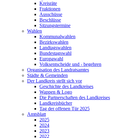
Kreisräte
Fraktionen
Ausschüsse
Beschlüsse
Sitzungstermine
Wahlen
Kommunalwahlen
Bezirkswahlen
Landtagswahlen
Bundestagswahl
Europawahl
Volksentscheide und - begehren
Organisation des Landratsamtes
Städte & Gemeinden
Der Landkreis stellt sich vor
Geschichte des Landkreises
Wappen & Logo
Die Partnerschaften des Landkreises
Landkreisbücher
Tag der offenen Tür 2025
Amtsblatt
2025
2024
2023
2022