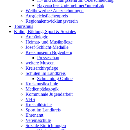
IT- und Bildungszentrum Oberschneiding
Bayerisches Unternehmer*innenLab
Wettbewerbe / Auszeichnungen
Ausgleichsflächenpreis
Regionalentwicklungsverein
Tourismus
Kultur, Bildung, Sport & Soziales
Archäologie
Heimat- und Musikpflege
Josef-Schlicht-Medaille
Kreismuseum Bogenberg
Presseschau
weitere Museen
Kreisarchivpflege
Schulen im Landkreis
Schulantrag Online
Kreismusikschule
Medienpädagogik
Kommunale Jugendarbeit
VHS
Kreisbildstelle
Sport im Landkreis
Ehrenamt
Vereinsschule
Soziale Einrichtungen