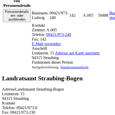
von
Personendetails
Personendetails
Baumann
,
09421/973-
Ba
142
A.005
59488
ein- oder
Ludwig
240
str
ausblenden
Kontakt
Zimmer:
A.005
Telefon:
09421/973-240
Fax:
142
E-Mail versenden
Anschrift
Leutnerstr. 15
Adresse auf Karte anzeigen
94315
Straubing
Funktionen dieser Person
Sachgebietsleitung
:
Standesamtsaufsicht
Landratsamt Straubing-Bogen
Adresse
Landratsamt Straubing-Bogen
Leutnerstr. 15
94315
Straubing
Kontakt
Telefon:
09421/973-0
Fax:
09421/973-230