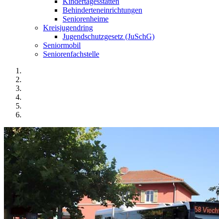
Kindertagesstätten
Behinderteneinrichtungen
Seniorenheime
Kreisjugendring
Jugendschutzgesetz (JuSchG)
Seniormobil
Seniorenfachstelle