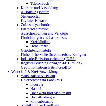
Telefonbuch
Karriere und Ausbildung
Ausbildungsberufe
Stellenportal
Digitales Bauamt
Zulassungsbehörde
Führerscheinstelle
Ausschreibungen und Verkäufe
Einrichtungen des Landkreises
Kreiskliniken
Donaufähre
Gleichstellungsstelle
Einheitliche Stelle für erneuerbare Energien
Industrie-Emissionsrichtlinie (IE-RL)
Register Feuerungsanlagen 44. BImSchV
Geo-Informationssystem GeoBIS
Wirtschaft & Kreisentwicklung
Wirtschaftsserviceteam
Unternehmen im Landkreis
Industrie
Handel
Handwerk und Manufaktur
Dienstleistungen
Firmenbesuche
Ausbildung im Landkreis