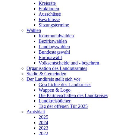
Kreisräte
Fraktionen
Ausschüsse
Beschlüsse
Sitzungstermine
Wahlen
Kommunalwahlen
Bezirkswahlen
Landtagswahlen
Bundestagswahl
Europawahl
Volksentscheide und - begehren
Organisation des Landratsamtes
Städte & Gemeinden
Der Landkreis stellt sich vor
Geschichte des Landkreises
Wappen & Logo
Die Partnerschaften des Landkreises
Landkreisbücher
Tag der offenen Tür 2025
Amtsblatt
2025
2024
2023
2022