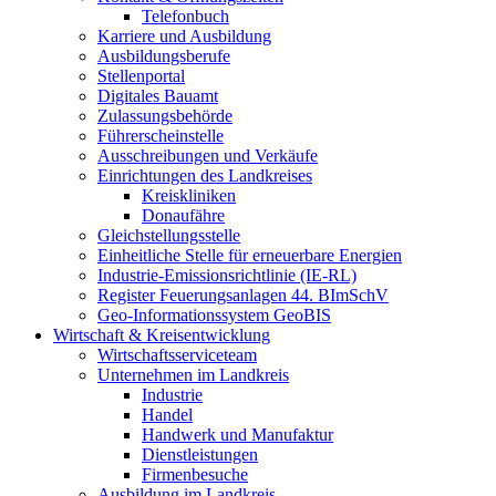
Telefonbuch
Karriere und Ausbildung
Ausbildungsberufe
Stellenportal
Digitales Bauamt
Zulassungsbehörde
Führerscheinstelle
Ausschreibungen und Verkäufe
Einrichtungen des Landkreises
Kreiskliniken
Donaufähre
Gleichstellungsstelle
Einheitliche Stelle für erneuerbare Energien
Industrie-Emissionsrichtlinie (IE-RL)
Register Feuerungsanlagen 44. BImSchV
Geo-Informationssystem GeoBIS
Wirtschaft & Kreisentwicklung
Wirtschaftsserviceteam
Unternehmen im Landkreis
Industrie
Handel
Handwerk und Manufaktur
Dienstleistungen
Firmenbesuche
Ausbildung im Landkreis