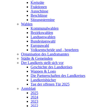
Kreisräte
Fraktionen
Ausschüsse
Beschlüsse
Sitzungstermine
Wahlen
Kommunalwahlen
Bezirkswahlen
Landtagswahlen
Bundestagswahl
Europawahl
Volksentscheide und - begehren
Organisation des Landratsamtes
Städte & Gemeinden
Der Landkreis stellt sich vor
Geschichte des Landkreises
Wappen & Logo
Die Partnerschaften des Landkreises
Landkreisbücher
Tag der offenen Tür 2025
Amtsblatt
2025
2024
2023
2022