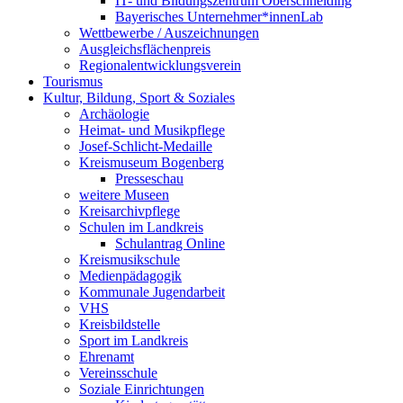
IT- und Bildungszentrum Oberschneiding
Bayerisches Unternehmer*innenLab
Wettbewerbe / Auszeichnungen
Ausgleichsflächenpreis
Regionalentwicklungsverein
Tourismus
Kultur, Bildung, Sport & Soziales
Archäologie
Heimat- und Musikpflege
Josef-Schlicht-Medaille
Kreismuseum Bogenberg
Presseschau
weitere Museen
Kreisarchivpflege
Schulen im Landkreis
Schulantrag Online
Kreismusikschule
Medienpädagogik
Kommunale Jugendarbeit
VHS
Kreisbildstelle
Sport im Landkreis
Ehrenamt
Vereinsschule
Soziale Einrichtungen