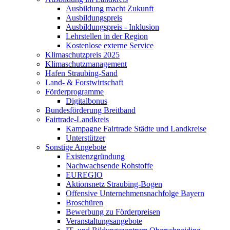
Ausbildung macht Zukunft
Ausbildungspreis
Ausbildungspreis - Inklusion
Lehrstellen in der Region
Kostenlose externe Service
Klimaschutzpreis 2025
Klimaschutzmanagement
Hafen Straubing-Sand
Land- & Forstwirtschaft
Förderprogramme
Digitalbonus
Bundesförderung Breitband
Fairtrade-Landkreis
Kampagne Fairtrade Städte und Landkreise
Unterstützer
Sonstige Angebote
Existenzgründung
Nachwachsende Rohstoffe
EUREGIO
Aktionsnetz Straubing-Bogen
Offensive Unternehmensnachfolge Bayern
Broschüren
Bewerbung zu Förderpreisen
Veranstaltungsangebote