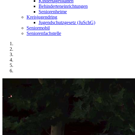
Kindertagesstätten
Behinderteneinrichtungen
Seniorenheime
Kreisjugendring
Jugendschutzgesetz (JuSchG)
Seniormobil
Seniorenfachstelle