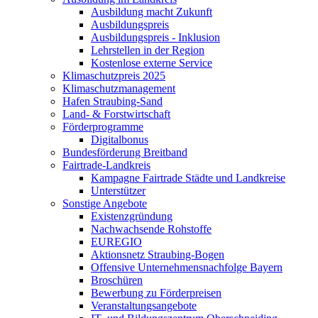
Ausbildung macht Zukunft
Ausbildungspreis
Ausbildungspreis - Inklusion
Lehrstellen in der Region
Kostenlose externe Service
Klimaschutzpreis 2025
Klimaschutzmanagement
Hafen Straubing-Sand
Land- & Forstwirtschaft
Förderprogramme
Digitalbonus
Bundesförderung Breitband
Fairtrade-Landkreis
Kampagne Fairtrade Städte und Landkreise
Unterstützer
Sonstige Angebote
Existenzgründung
Nachwachsende Rohstoffe
EUREGIO
Aktionsnetz Straubing-Bogen
Offensive Unternehmensnachfolge Bayern
Broschüren
Bewerbung zu Förderpreisen
Veranstaltungsangebote