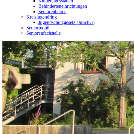
Kindertagesstätten
Behinderteneinrichtungen
Seniorenheime
Kreisjugendring
Jugendschutzgesetz (JuSchG)
Seniormobil
Seniorenfachstelle