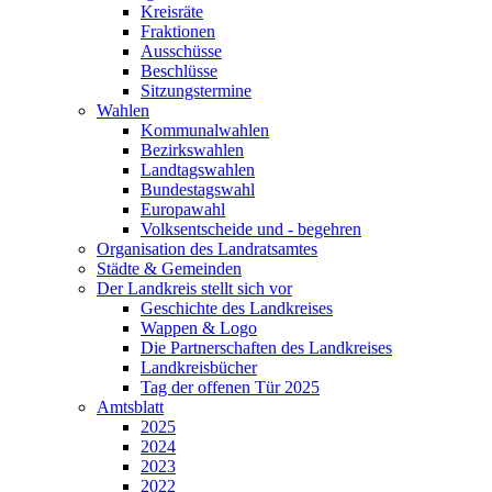
Kreisräte
Fraktionen
Ausschüsse
Beschlüsse
Sitzungstermine
Wahlen
Kommunalwahlen
Bezirkswahlen
Landtagswahlen
Bundestagswahl
Europawahl
Volksentscheide und - begehren
Organisation des Landratsamtes
Städte & Gemeinden
Der Landkreis stellt sich vor
Geschichte des Landkreises
Wappen & Logo
Die Partnerschaften des Landkreises
Landkreisbücher
Tag der offenen Tür 2025
Amtsblatt
2025
2024
2023
2022