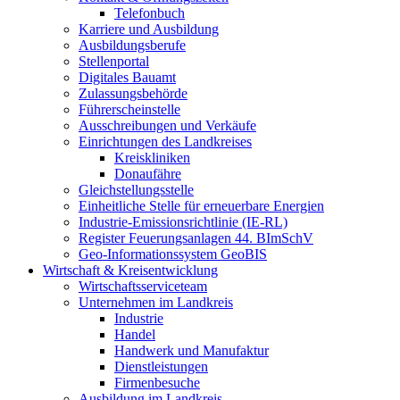
Telefonbuch
Karriere und Ausbildung
Ausbildungsberufe
Stellenportal
Digitales Bauamt
Zulassungsbehörde
Führerscheinstelle
Ausschreibungen und Verkäufe
Einrichtungen des Landkreises
Kreiskliniken
Donaufähre
Gleichstellungsstelle
Einheitliche Stelle für erneuerbare Energien
Industrie-Emissionsrichtlinie (IE-RL)
Register Feuerungsanlagen 44. BImSchV
Geo-Informationssystem GeoBIS
Wirtschaft & Kreisentwicklung
Wirtschaftsserviceteam
Unternehmen im Landkreis
Industrie
Handel
Handwerk und Manufaktur
Dienstleistungen
Firmenbesuche
Ausbildung im Landkreis