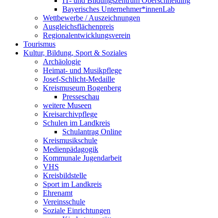
IT- und Bildungszentrum Oberschneiding
Bayerisches Unternehmer*innenLab
Wettbewerbe / Auszeichnungen
Ausgleichsflächenpreis
Regionalentwicklungsverein
Tourismus
Kultur, Bildung, Sport & Soziales
Archäologie
Heimat- und Musikpflege
Josef-Schlicht-Medaille
Kreismuseum Bogenberg
Presseschau
weitere Museen
Kreisarchivpflege
Schulen im Landkreis
Schulantrag Online
Kreismusikschule
Medienpädagogik
Kommunale Jugendarbeit
VHS
Kreisbildstelle
Sport im Landkreis
Ehrenamt
Vereinsschule
Soziale Einrichtungen