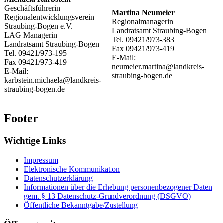
Geschäftsführerin
Martina Neumeier
Regionalentwicklungsverein
Regionalmanagerin
Straubing-Bogen e.V.
Landratsamt Straubing-Bogen
LAG Managerin
Tel. 09421/973-383
Landratsamt Straubing-Bogen
Fax 09421/973-419
Tel. 09421/973-195
E-Mail:
Fax 09421/973-419
neumeier.martina@landkreis-
E-Mail:
straubing-bogen.de
karbstein.michaela@landkreis-
straubing-bogen.de
Footer
Wichtige Links
Impressum
Elektronische Kommunikation
Datenschutzerklärung
Informationen über die Erhebung personenbezogener Daten
gem. § 13 Datenschutz-Grundverordnung (DSGVO)
Öffentliche Bekanntgabe/Zustellung