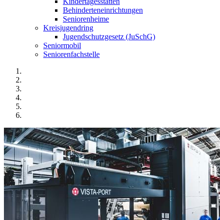
Kindertagesstätten
Behinderteneinrichtungen
Seniorenheime
Kreisjugendring
Jugendschutzgesetz (JuSchG)
Seniormobil
Seniorenfachstelle