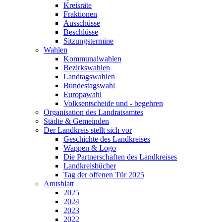
Kreisräte
Fraktionen
Ausschüsse
Beschlüsse
Sitzungstermine
Wahlen
Kommunalwahlen
Bezirkswahlen
Landtagswahlen
Bundestagswahl
Europawahl
Volksentscheide und - begehren
Organisation des Landratsamtes
Städte & Gemeinden
Der Landkreis stellt sich vor
Geschichte des Landkreises
Wappen & Logo
Die Partnerschaften des Landkreises
Landkreisbücher
Tag der offenen Tür 2025
Amtsblatt
2025
2024
2023
2022