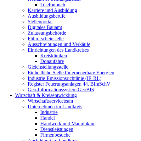
Telefonbuch
Karriere und Ausbildung
Ausbildungsberufe
Stellenportal
Digitales Bauamt
Zulassungsbehörde
Führerscheinstelle
Ausschreibungen und Verkäufe
Einrichtungen des Landkreises
Kreiskliniken
Donaufähre
Gleichstellungsstelle
Einheitliche Stelle für erneuerbare Energien
Industrie-Emissionsrichtlinie (IE-RL)
Register Feuerungsanlagen 44. BImSchV
Geo-Informationssystem GeoBIS
Wirtschaft & Kreisentwicklung
Wirtschaftsserviceteam
Unternehmen im Landkreis
Industrie
Handel
Handwerk und Manufaktur
Dienstleistungen
Firmenbesuche
Ausbildung im Landkreis