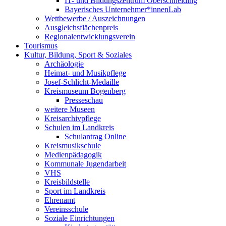
IT- und Bildungszentrum Oberschneiding
Bayerisches Unternehmer*innenLab
Wettbewerbe / Auszeichnungen
Ausgleichsflächenpreis
Regionalentwicklungsverein
Tourismus
Kultur, Bildung, Sport & Soziales
Archäologie
Heimat- und Musikpflege
Josef-Schlicht-Medaille
Kreismuseum Bogenberg
Presseschau
weitere Museen
Kreisarchivpflege
Schulen im Landkreis
Schulantrag Online
Kreismusikschule
Medienpädagogik
Kommunale Jugendarbeit
VHS
Kreisbildstelle
Sport im Landkreis
Ehrenamt
Vereinsschule
Soziale Einrichtungen