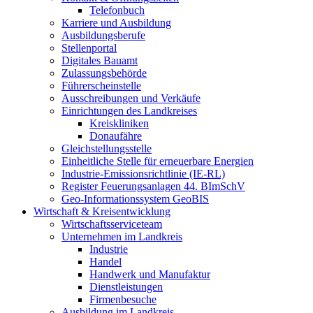
Telefonbuch
Karriere und Ausbildung
Ausbildungsberufe
Stellenportal
Digitales Bauamt
Zulassungsbehörde
Führerscheinstelle
Ausschreibungen und Verkäufe
Einrichtungen des Landkreises
Kreiskliniken
Donaufähre
Gleichstellungsstelle
Einheitliche Stelle für erneuerbare Energien
Industrie-Emissionsrichtlinie (IE-RL)
Register Feuerungsanlagen 44. BImSchV
Geo-Informationssystem GeoBIS
Wirtschaft & Kreisentwicklung
Wirtschaftsserviceteam
Unternehmen im Landkreis
Industrie
Handel
Handwerk und Manufaktur
Dienstleistungen
Firmenbesuche
Ausbildung im Landkreis