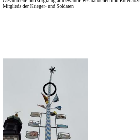
Gesammelte und sorgfältig aufbewahrte Festbändchen und Ehrenabze
Mitglieds der Krieger- und Soldaten