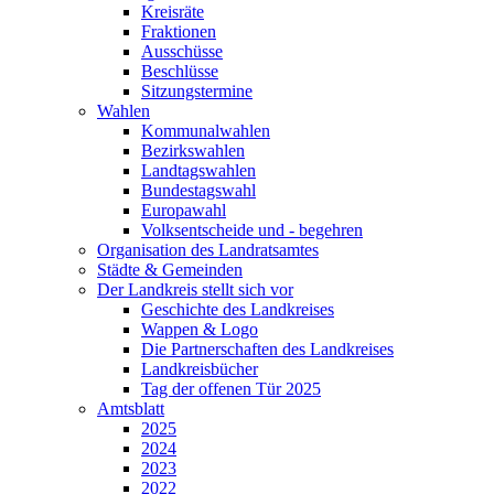
Kreisräte
Fraktionen
Ausschüsse
Beschlüsse
Sitzungstermine
Wahlen
Kommunalwahlen
Bezirkswahlen
Landtagswahlen
Bundestagswahl
Europawahl
Volksentscheide und - begehren
Organisation des Landratsamtes
Städte & Gemeinden
Der Landkreis stellt sich vor
Geschichte des Landkreises
Wappen & Logo
Die Partnerschaften des Landkreises
Landkreisbücher
Tag der offenen Tür 2025
Amtsblatt
2025
2024
2023
2022