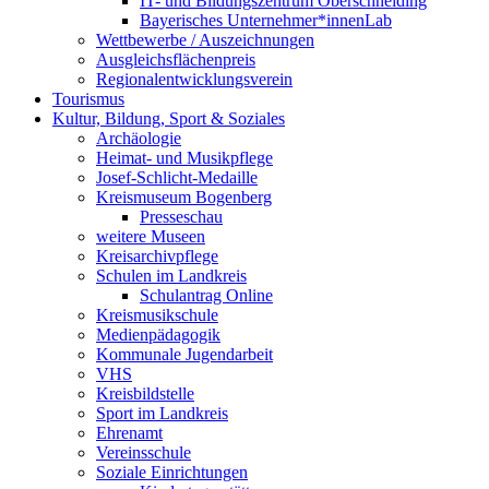
IT- und Bildungszentrum Oberschneiding
Bayerisches Unternehmer*innenLab
Wettbewerbe / Auszeichnungen
Ausgleichsflächenpreis
Regionalentwicklungsverein
Tourismus
Kultur, Bildung, Sport & Soziales
Archäologie
Heimat- und Musikpflege
Josef-Schlicht-Medaille
Kreismuseum Bogenberg
Presseschau
weitere Museen
Kreisarchivpflege
Schulen im Landkreis
Schulantrag Online
Kreismusikschule
Medienpädagogik
Kommunale Jugendarbeit
VHS
Kreisbildstelle
Sport im Landkreis
Ehrenamt
Vereinsschule
Soziale Einrichtungen