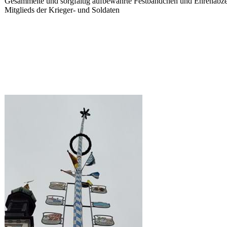
Gesammelte und sorgfältig aufbewahrte Festbändchen und Ehrenabze
Mitglieds der Krieger- und Soldaten