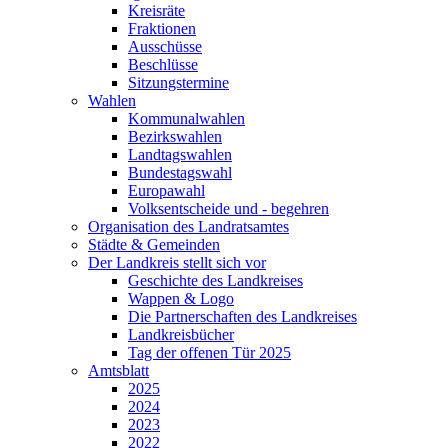
Kreisräte
Fraktionen
Ausschüsse
Beschlüsse
Sitzungstermine
Wahlen
Kommunalwahlen
Bezirkswahlen
Landtagswahlen
Bundestagswahl
Europawahl
Volksentscheide und - begehren
Organisation des Landratsamtes
Städte & Gemeinden
Der Landkreis stellt sich vor
Geschichte des Landkreises
Wappen & Logo
Die Partnerschaften des Landkreises
Landkreisbücher
Tag der offenen Tür 2025
Amtsblatt
2025
2024
2023
2022