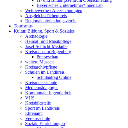
IT- und Bildungszentrum Oberschneiding
Bayerisches Unternehmer*innenLab
Wettbewerbe / Auszeichnungen
Ausgleichsflächenpreis
Regionalentwicklungsverein
Tourismus
Kultur, Bildung, Sport & Soziales
Archäologie
Heimat- und Musikpflege
Josef-Schlicht-Medaille
Kreismuseum Bogenberg
Presseschau
weitere Museen
Kreisarchivpflege
Schulen im Landkreis
Schulantrag Online
Kreismusikschule
Medienpädagogik
Kommunale Jugendarbeit
VHS
Kreisbildstelle
Sport im Landkreis
Ehrenamt
Vereinsschule
Soziale Einrichtungen