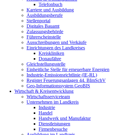
Telefonbuch
Karriere und Ausbildung
Ausbildungsberufe
Stellenportal
Digitales Bauamt
Zulassungsbehörde
Führerscheinstelle
Ausschreibungen und Verkäufe
Einrichtungen des Landkreises
Kreiskliniken
Donaufähre
Gleichstellungsstelle
Einheitliche Stelle für erneuerbare Energien
Industrie-Emissionsrichtlinie (IE-RL)
Register Feuerungsanlagen 44. BImSchV
Geo-Informationssystem GeoBIS
Wirtschaft & Kreisentwicklung
Wirtschaftsserviceteam
Unternehmen im Landkreis
Industrie
Handel
Handwerk und Manufaktur
Dienstleistungen
Firmenbesuche
Ausbildung im Landkreis