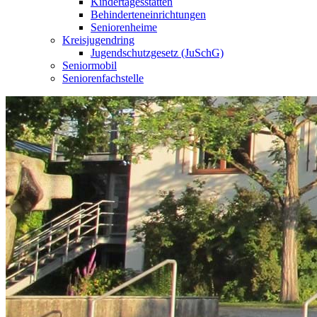
Kindertagesstätten
Behinderteneinrichtungen
Seniorenheime
Kreisjugendring
Jugendschutzgesetz (JuSchG)
Seniormobil
Seniorenfachstelle