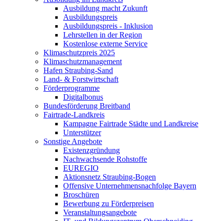
Ausbildung macht Zukunft
Ausbildungspreis
Ausbildungspreis - Inklusion
Lehrstellen in der Region
Kostenlose externe Service
Klimaschutzpreis 2025
Klimaschutzmanagement
Hafen Straubing-Sand
Land- & Forstwirtschaft
Förderprogramme
Digitalbonus
Bundesförderung Breitband
Fairtrade-Landkreis
Kampagne Fairtrade Städte und Landkreise
Unterstützer
Sonstige Angebote
Existenzgründung
Nachwachsende Rohstoffe
EUREGIO
Aktionsnetz Straubing-Bogen
Offensive Unternehmensnachfolge Bayern
Broschüren
Bewerbung zu Förderpreisen
Veranstaltungsangebote