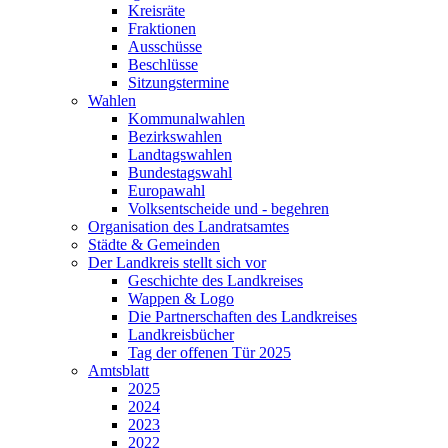
Kreisräte
Fraktionen
Ausschüsse
Beschlüsse
Sitzungstermine
Wahlen
Kommunalwahlen
Bezirkswahlen
Landtagswahlen
Bundestagswahl
Europawahl
Volksentscheide und - begehren
Organisation des Landratsamtes
Städte & Gemeinden
Der Landkreis stellt sich vor
Geschichte des Landkreises
Wappen & Logo
Die Partnerschaften des Landkreises
Landkreisbücher
Tag der offenen Tür 2025
Amtsblatt
2025
2024
2023
2022