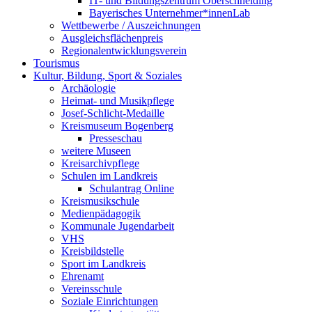
IT- und Bildungszentrum Oberschneiding
Bayerisches Unternehmer*innenLab
Wettbewerbe / Auszeichnungen
Ausgleichsflächenpreis
Regionalentwicklungsverein
Tourismus
Kultur, Bildung, Sport & Soziales
Archäologie
Heimat- und Musikpflege
Josef-Schlicht-Medaille
Kreismuseum Bogenberg
Presseschau
weitere Museen
Kreisarchivpflege
Schulen im Landkreis
Schulantrag Online
Kreismusikschule
Medienpädagogik
Kommunale Jugendarbeit
VHS
Kreisbildstelle
Sport im Landkreis
Ehrenamt
Vereinsschule
Soziale Einrichtungen