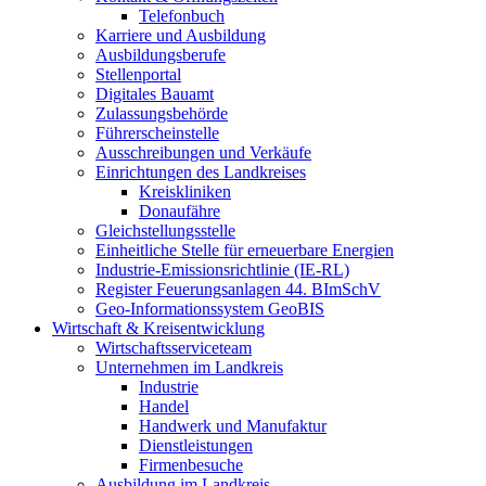
Telefonbuch
Karriere und Ausbildung
Ausbildungsberufe
Stellenportal
Digitales Bauamt
Zulassungsbehörde
Führerscheinstelle
Ausschreibungen und Verkäufe
Einrichtungen des Landkreises
Kreiskliniken
Donaufähre
Gleichstellungsstelle
Einheitliche Stelle für erneuerbare Energien
Industrie-Emissionsrichtlinie (IE-RL)
Register Feuerungsanlagen 44. BImSchV
Geo-Informationssystem GeoBIS
Wirtschaft & Kreisentwicklung
Wirtschaftsserviceteam
Unternehmen im Landkreis
Industrie
Handel
Handwerk und Manufaktur
Dienstleistungen
Firmenbesuche
Ausbildung im Landkreis