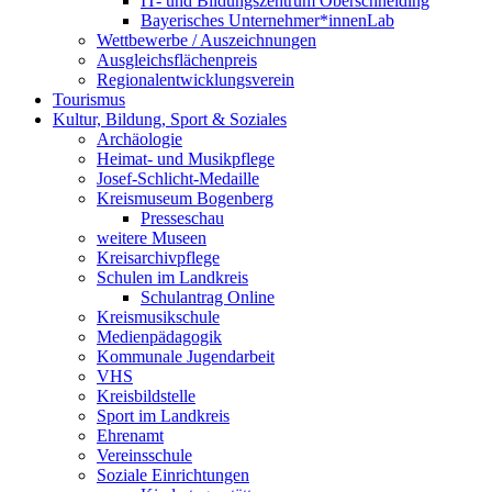
IT- und Bildungszentrum Oberschneiding
Bayerisches Unternehmer*innenLab
Wettbewerbe / Auszeichnungen
Ausgleichsflächenpreis
Regionalentwicklungsverein
Tourismus
Kultur, Bildung, Sport & Soziales
Archäologie
Heimat- und Musikpflege
Josef-Schlicht-Medaille
Kreismuseum Bogenberg
Presseschau
weitere Museen
Kreisarchivpflege
Schulen im Landkreis
Schulantrag Online
Kreismusikschule
Medienpädagogik
Kommunale Jugendarbeit
VHS
Kreisbildstelle
Sport im Landkreis
Ehrenamt
Vereinsschule
Soziale Einrichtungen