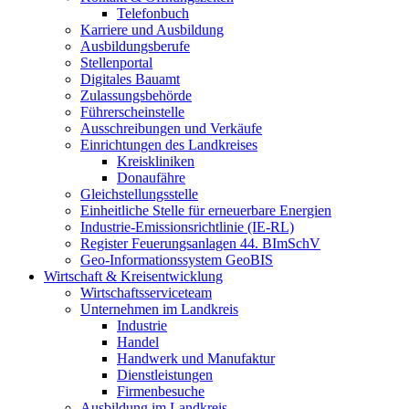
Telefonbuch
Karriere und Ausbildung
Ausbildungsberufe
Stellenportal
Digitales Bauamt
Zulassungsbehörde
Führerscheinstelle
Ausschreibungen und Verkäufe
Einrichtungen des Landkreises
Kreiskliniken
Donaufähre
Gleichstellungsstelle
Einheitliche Stelle für erneuerbare Energien
Industrie-Emissionsrichtlinie (IE-RL)
Register Feuerungsanlagen 44. BImSchV
Geo-Informationssystem GeoBIS
Wirtschaft & Kreisentwicklung
Wirtschaftsserviceteam
Unternehmen im Landkreis
Industrie
Handel
Handwerk und Manufaktur
Dienstleistungen
Firmenbesuche
Ausbildung im Landkreis