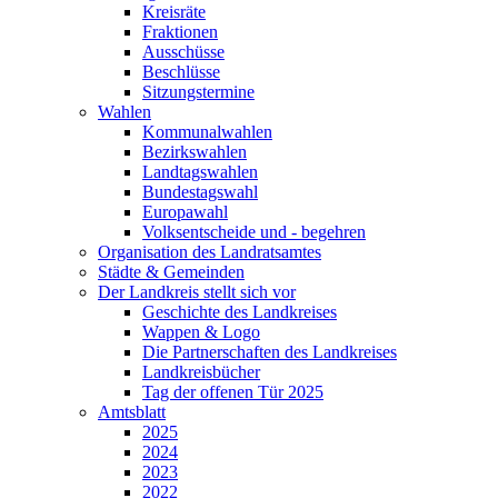
Kreisräte
Fraktionen
Ausschüsse
Beschlüsse
Sitzungstermine
Wahlen
Kommunalwahlen
Bezirkswahlen
Landtagswahlen
Bundestagswahl
Europawahl
Volksentscheide und - begehren
Organisation des Landratsamtes
Städte & Gemeinden
Der Landkreis stellt sich vor
Geschichte des Landkreises
Wappen & Logo
Die Partnerschaften des Landkreises
Landkreisbücher
Tag der offenen Tür 2025
Amtsblatt
2025
2024
2023
2022