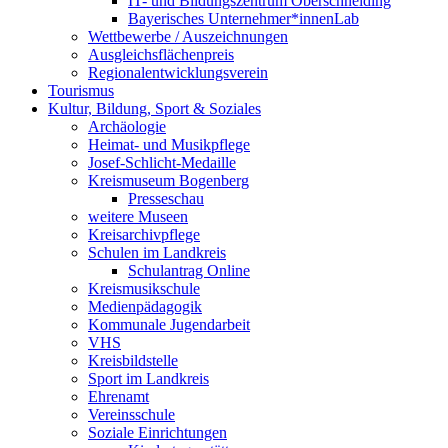
IT- und Bildungszentrum Oberschneiding
Bayerisches Unternehmer*innenLab
Wettbewerbe / Auszeichnungen
Ausgleichsflächenpreis
Regionalentwicklungsverein
Tourismus
Kultur, Bildung, Sport & Soziales
Archäologie
Heimat- und Musikpflege
Josef-Schlicht-Medaille
Kreismuseum Bogenberg
Presseschau
weitere Museen
Kreisarchivpflege
Schulen im Landkreis
Schulantrag Online
Kreismusikschule
Medienpädagogik
Kommunale Jugendarbeit
VHS
Kreisbildstelle
Sport im Landkreis
Ehrenamt
Vereinsschule
Soziale Einrichtungen