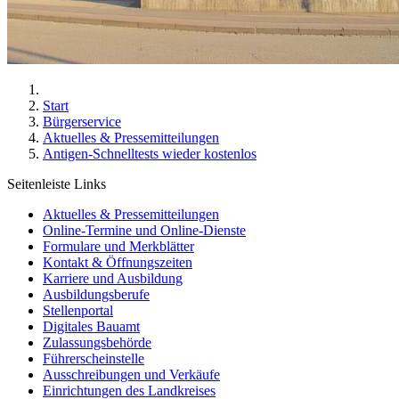
Start
Bürgerservice
Aktuelles & Pressemitteilungen
Antigen-Schnelltests wieder kostenlos
Seitenleiste Links
Aktuelles & Pressemitteilungen
Online-Termine und Online-Dienste
Formulare und Merkblätter
Kontakt & Öffnungszeiten
Karriere und Ausbildung
Ausbildungsberufe
Stellenportal
Digitales Bauamt
Zulassungsbehörde
Führerscheinstelle
Ausschreibungen und Verkäufe
Einrichtungen des Landkreises