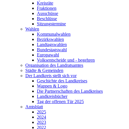
Kreisräte
Fraktionen
Ausschüsse
Beschlüsse
Sitzungstermine
Wahlen
Kommunalwahlen
Bezirkswahlen
Landtagswahlen
Bundestagswahl
Europawahl
Volksentscheide und - begehren
Organisation des Landratsamtes
Städte & Gemeinden
Der Landkreis stellt sich vor
Geschichte des Landkreises
Wappen & Logo
Die Partnerschaften des Landkreises
Landkreisbücher
Tag der offenen Tür 2025
Amtsblatt
2025
2024
2023
2022