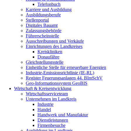
Telefonbuch
Karriere und Ausbildung
Ausbildungsberufe
Stellenportal
Digitales Bauamt
Zulassungsbehörde
Führerscheinstelle
Ausschreibungen und Verkäufe
Einrichtungen des Landkreises
Kreiskliniken
Donaufähre
Gleichstellungsstelle
Einheitliche Stelle für erneuerbare Energien
Industrie-Emissionsrichtlinie (IE-RL)
Register Feuerungsanlagen 44. BImSchV
Geo-Informationssystem GeoBIS
Wirtschaft & Kreisentwicklung
Wirtschaftsserviceteam
Unternehmen im Landkreis
Industrie
Handel
Handwerk und Manufaktur
Dienstleistungen
Firmenbesuche
Ausbildung im Landkreis