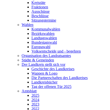
Kreisräte
Fraktionen
Ausschüsse
Beschlüsse
Sitzungstermine
Wahlen
Kommunalwahlen
Bezirkswahlen
Landtagswahlen
Bundestagswahl
Europawahl
Volksentscheide und - begehren
Organisation des Landratsamtes
Städte & Gemeinden
Der Landkreis stellt sich vor
Geschichte des Landkreises
Wappen & Logo
Die Partnerschaften des Landkreises
Landkreisbücher
Tag der offenen Tür 2025
Amtsblatt
2025
2024
2023
2022