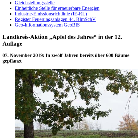
Gleichstellungsstelle
Einheitliche Stelle für erneuerbare Energien
Industrie-Emissionsrichtlinie (IE-RL)
Register Feuerungsanlagen 44. BImSchV
Geo-Informationssystem GeoBIS
Landkreis-Aktion „Apfel des Jahres“ in der 12.
Auflage
07. November 2019
:
In zwölf Jahren bereits über 600 Bäume
gepflanzt