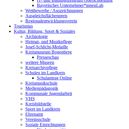
IT- und Bildungszentrum Oberschneiding
Bayerisches Unternehmer*innenLab
Wettbewerbe / Auszeichnungen
Ausgleichsflächenpreis
Regionalentwicklungsverein
Tourismus
Kultur, Bildung, Sport & Soziales
Archäologie
Heimat- und Musikpflege
Josef-Schlicht-Medaille
Kreismuseum Bogenberg
Presseschau
weitere Museen
Kreisarchivpflege
Schulen im Landkreis
Schulantrag Online
Kreismusikschule
Medienpädagogik
Kommunale Jugendarbeit
VHS
Kreisbildstelle
Sport im Landkreis
Ehrenamt
Vereinsschule
Soziale Einrichtungen