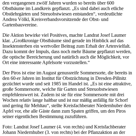
den vergangenen zwölf Jahren wurden so bereits über 600
Obstbäume im Landkreis gepflanzt. „Es sind dabei auch etliche
Obstlehrgärten und Streuobstwiesen entstanden“, verdeutlichte
Andrea Völkl, Kreisverbandsvorsitzende der Obst- und
Gartenbauvereine.
Die Aktion bewirke viel Positives, machte Landrat Josef Laumer
klar. „Großkronige Obstbäume sind gerade im Hinblick auf das
Insektensterben ein wertvoller Beitrag zum Erhalt der Artenvielfalt.
Dazu kommt der Impuls, dass noch mehr Bäume gepflanzt werden,
die optische Bereicherung und natürlich auch die Möglichkeit, vor
Ort eine interessante Apfelsorte vorzustellen.“
Der Piros ist eine im August genussreife Sommersorte, die bereits in
den 60-er Jahren im Institut für Obstzüchtung in Dresden-Pillnitz
gezüchtet wurde und seit 1985 im Handel ist. „Es ist eine attraktive,
große Sommersorte, welche für Garten und Streuobstwiesen
empfehlenswert ist. Zudem ist sie für eine Sommersorte mit drei
Wochen relativ lange haltbar und ist nur mäßig anfällig für Schorf
und gering für Mehltau“, stellte Kreisfachberater Niedernhuber den
Apfel vor, ehe alle Gäste dann zum Spaten griffen, um den Piros
seiner eigentlichen Bestimmung zuzuführen.
Foto: Landrat Josef Laumer (4. von rechts) und Kreisfachberater
Johann Niedernhuber (3. von rechts) bei der Pflanzaktion an der