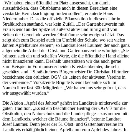
„Wir haben einen öffentlichen Platz ausgesucht, um damit
auszudrücken, dass Obstbäume auch in diesen Bereichen eine
verstärkte Berücksichtigung finden sollten“, erläuterte Hans
Niedernhuber. Dass die offizielle Pflanzaktion in diesem Jahr in
Straßkirchen stattfand, war kein Zufall. „Der Gartenbauverein mit
Frau Kiendl an der Spitze ist äußerst aktiv und rührig und von
Seiten der Gemeinde werden Obstbäume sehr wertgeschätzt. Das
zeigt sich zum Beispiel auch im Umfeld der Schule, wo seit vielen
Jahren Apfelbäume stehen“, so Landrat Josef Laumer, der auch ganz
allgemein die Arbeit der Obst- und Gartenbauvereine würdigte: „Sie
bringen sich ein und schaffen Werte, die die öffentliche Hand alleine
nicht finanzieren kann. Deshalb unterstützen wir das auch gerne
zum Beispiel in Form unserer beiden Kreisfachberater, die sehr
geschätzt sind.“ Straßkirchens Bürgermeister Dr. Christian Hirtreiter
bezeichnete den örtlichen OGV als „einen der aktivsten Vereine in
der Gemeinde.“ Vorsitzende Brigitte Kiendl bedankte sich im
Namen ihrer fast 300 Mitglieder. „Wir haben uns sehr gefreut, dass
wir ausgewählt wurden.“
Die Aktion „Apfel des Jahres“ gehört im Landkreis mittlerweile zur
guten Tradition. „Es ist ein beachtlicher Beitrag der OGV´s für die
Obstkultur, den Naturschutz und die Landespflege – zusammen mit
dem Landkreis, welcher die Bäume finanziert“, betonte Landrat
Josef Laumer. Denn jeder der 51 Obst- und Gartenbauvereine im
Landkreis erhält jährlich einen Apfelbaum vom Apfel des Jahres. In