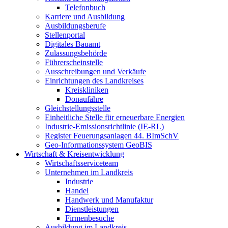
Telefonbuch
Karriere und Ausbildung
Ausbildungsberufe
Stellenportal
Digitales Bauamt
Zulassungsbehörde
Führerscheinstelle
Ausschreibungen und Verkäufe
Einrichtungen des Landkreises
Kreiskliniken
Donaufähre
Gleichstellungsstelle
Einheitliche Stelle für erneuerbare Energien
Industrie-Emissionsrichtlinie (IE-RL)
Register Feuerungsanlagen 44. BImSchV
Geo-Informationssystem GeoBIS
Wirtschaft & Kreisentwicklung
Wirtschaftsserviceteam
Unternehmen im Landkreis
Industrie
Handel
Handwerk und Manufaktur
Dienstleistungen
Firmenbesuche
Ausbildung im Landkreis