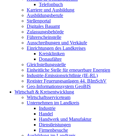
Telefonbuch
Karriere und Ausbildung
Ausbildungsberufe
Stellenportal
Digitales Bauamt
Zulassungsbehörde
Führerscheinstelle
Ausschreibungen und Verkäufe
Einrichtungen des Landkreises
Kreiskliniken
Donaufähre
Gleichstellungsstelle
Einheitliche Stelle für erneuerbare Energien
Industrie-Emissionsrichtlinie (IE-RL)
Register Feuerungsanlagen 44. BImSchV
Geo-Informationssystem GeoBIS
Wirtschaft & Kreisentwicklung
Wirtschaftsserviceteam
Unternehmen im Landkreis
Industrie
Handel
Handwerk und Manufaktur
Dienstleistungen
Firmenbesuche
Ausbildung im Landkreis