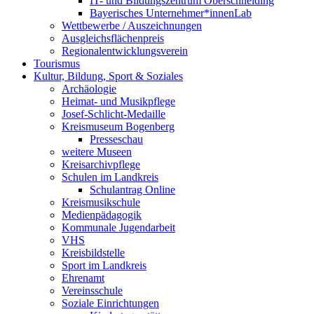
IT- und Bildungszentrum Oberschneiding
Bayerisches Unternehmer*innenLab
Wettbewerbe / Auszeichnungen
Ausgleichsflächenpreis
Regionalentwicklungsverein
Tourismus
Kultur, Bildung, Sport & Soziales
Archäologie
Heimat- und Musikpflege
Josef-Schlicht-Medaille
Kreismuseum Bogenberg
Presseschau
weitere Museen
Kreisarchivpflege
Schulen im Landkreis
Schulantrag Online
Kreismusikschule
Medienpädagogik
Kommunale Jugendarbeit
VHS
Kreisbildstelle
Sport im Landkreis
Ehrenamt
Vereinsschule
Soziale Einrichtungen