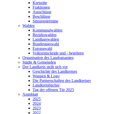
Kreisräte
Fraktionen
Ausschüsse
Beschlüsse
Sitzungstermine
Wahlen
Kommunalwahlen
Bezirkswahlen
Landtagswahlen
Bundestagswahl
Europawahl
Volksentscheide und - begehren
Organisation des Landratsamtes
Städte & Gemeinden
Der Landkreis stellt sich vor
Geschichte des Landkreises
Wappen & Logo
Die Partnerschaften des Landkreises
Landkreisbücher
Tag der offenen Tür 2025
Amtsblatt
2025
2024
2023
2022