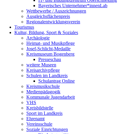
IT- und Bildungszentrum Oberschneiding
Bayerisches Unternehmer*innenLab
Wettbewerbe / Auszeichnungen
Ausgleichsflächenpreis
Regionalentwicklungsverein
Tourismus
Kultur, Bildung, Sport & Soziales
Archäologie
Heimat- und Musikpflege
Josef-Schlicht-Medaille
Kreismuseum Bogenberg
Presseschau
weitere Museen
Kreisarchivpflege
Schulen im Landkreis
Schulantrag Online
Kreismusikschule
Medienpädagogik
Kommunale Jugendarbeit
VHS
Kreisbildstelle
Sport im Landkreis
Ehrenamt
Vereinsschule
Soziale Einrichtungen