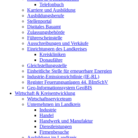
Telefonbuch
Karriere und Ausbildung
Ausbildungsberufe
Stellenportal
Digitales Bauamt
Zulassungsbehörde
Führerscheinstelle
Ausschreibungen und Verkäufe
Einrichtungen des Landkreises
Kreiskliniken
Donaufähre
Gleichstellungsstelle
Einheitliche Stelle für erneuerbare Energien
Industrie-Emissionsrichtlinie (IE-RL)
Register Feuerungsanlagen 44. BImSchV
Geo-Informationssystem GeoBIS
Wirtschaft & Kreisentwicklung
Wirtschaftsserviceteam
Unternehmen im Landkreis
Industrie
Handel
Handwerk und Manufaktur
Dienstleistungen
Firmenbesuche
Ausbildung im Landkreis