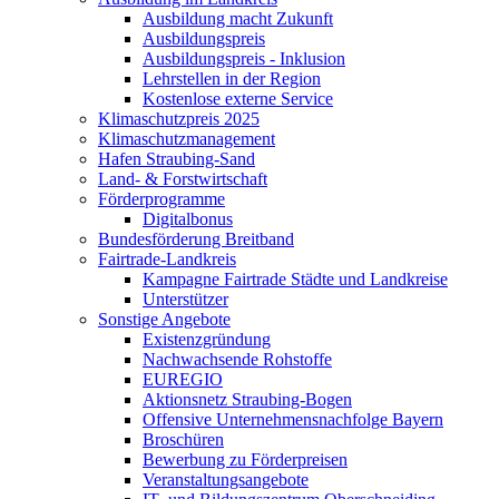
Ausbildung macht Zukunft
Ausbildungspreis
Ausbildungspreis - Inklusion
Lehrstellen in der Region
Kostenlose externe Service
Klimaschutzpreis 2025
Klimaschutzmanagement
Hafen Straubing-Sand
Land- & Forstwirtschaft
Förderprogramme
Digitalbonus
Bundesförderung Breitband
Fairtrade-Landkreis
Kampagne Fairtrade Städte und Landkreise
Unterstützer
Sonstige Angebote
Existenzgründung
Nachwachsende Rohstoffe
EUREGIO
Aktionsnetz Straubing-Bogen
Offensive Unternehmensnachfolge Bayern
Broschüren
Bewerbung zu Förderpreisen
Veranstaltungsangebote