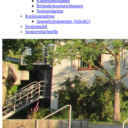
Kindertagesstätten
Behinderteneinrichtungen
Seniorenheime
Kreisjugendring
Jugendschutzgesetz (JuSchG)
Seniormobil
Seniorenfachstelle