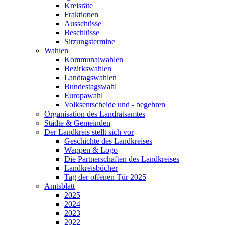
Kreisräte
Fraktionen
Ausschüsse
Beschlüsse
Sitzungstermine
Wahlen
Kommunalwahlen
Bezirkswahlen
Landtagswahlen
Bundestagswahl
Europawahl
Volksentscheide und - begehren
Organisation des Landratsamtes
Städte & Gemeinden
Der Landkreis stellt sich vor
Geschichte des Landkreises
Wappen & Logo
Die Partnerschaften des Landkreises
Landkreisbücher
Tag der offenen Tür 2025
Amtsblatt
2025
2024
2023
2022