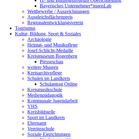
IT- und Bildungszentrum Oberschneiding
Bayerisches Unternehmer*innenLab
Wettbewerbe / Auszeichnungen
Ausgleichsflächenpreis
Regionalentwicklungsverein
Tourismus
Kultur, Bildung, Sport & Soziales
Archäologie
Heimat- und Musikpflege
Josef-Schlicht-Medaille
Kreismuseum Bogenberg
Presseschau
weitere Museen
Kreisarchivpflege
Schulen im Landkreis
Schulantrag Online
Kreismusikschule
Medienpädagogik
Kommunale Jugendarbeit
VHS
Kreisbildstelle
Sport im Landkreis
Ehrenamt
Vereinsschule
Soziale Einrichtungen