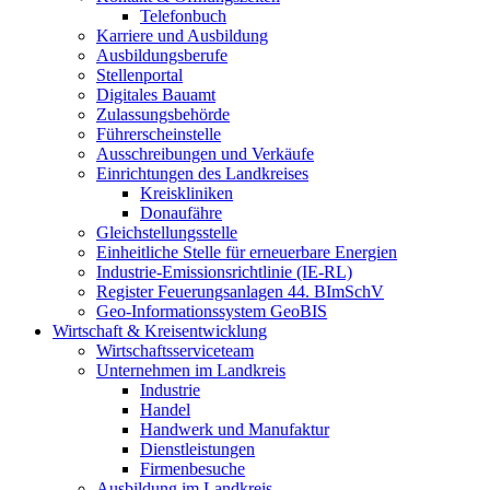
Telefonbuch
Karriere und Ausbildung
Ausbildungsberufe
Stellenportal
Digitales Bauamt
Zulassungsbehörde
Führerscheinstelle
Ausschreibungen und Verkäufe
Einrichtungen des Landkreises
Kreiskliniken
Donaufähre
Gleichstellungsstelle
Einheitliche Stelle für erneuerbare Energien
Industrie-Emissionsrichtlinie (IE-RL)
Register Feuerungsanlagen 44. BImSchV
Geo-Informationssystem GeoBIS
Wirtschaft & Kreisentwicklung
Wirtschaftsserviceteam
Unternehmen im Landkreis
Industrie
Handel
Handwerk und Manufaktur
Dienstleistungen
Firmenbesuche
Ausbildung im Landkreis