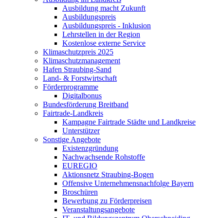
Ausbildung macht Zukunft
Ausbildungspreis
Ausbildungspreis - Inklusion
Lehrstellen in der Region
Kostenlose externe Service
Klimaschutzpreis 2025
Klimaschutzmanagement
Hafen Straubing-Sand
Land- & Forstwirtschaft
Förderprogramme
Digitalbonus
Bundesförderung Breitband
Fairtrade-Landkreis
Kampagne Fairtrade Städte und Landkreise
Unterstützer
Sonstige Angebote
Existenzgründung
Nachwachsende Rohstoffe
EUREGIO
Aktionsnetz Straubing-Bogen
Offensive Unternehmensnachfolge Bayern
Broschüren
Bewerbung zu Förderpreisen
Veranstaltungsangebote