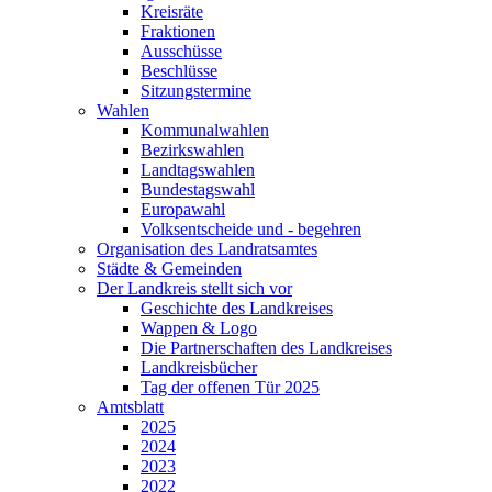
Kreisräte
Fraktionen
Ausschüsse
Beschlüsse
Sitzungstermine
Wahlen
Kommunalwahlen
Bezirkswahlen
Landtagswahlen
Bundestagswahl
Europawahl
Volksentscheide und - begehren
Organisation des Landratsamtes
Städte & Gemeinden
Der Landkreis stellt sich vor
Geschichte des Landkreises
Wappen & Logo
Die Partnerschaften des Landkreises
Landkreisbücher
Tag der offenen Tür 2025
Amtsblatt
2025
2024
2023
2022