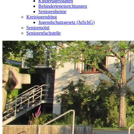
Kindertagesstätten
Behinderteneinrichtungen
Seniorenheime
Kreisjugendring
Jugendschutzgesetz (JuSchG)
Seniormobil
Seniorenfachstelle