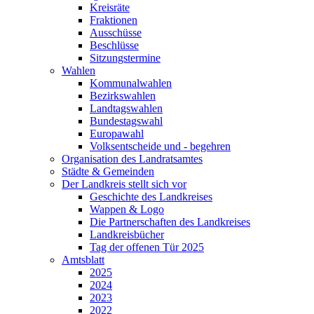
Kreisräte
Fraktionen
Ausschüsse
Beschlüsse
Sitzungstermine
Wahlen
Kommunalwahlen
Bezirkswahlen
Landtagswahlen
Bundestagswahl
Europawahl
Volksentscheide und - begehren
Organisation des Landratsamtes
Städte & Gemeinden
Der Landkreis stellt sich vor
Geschichte des Landkreises
Wappen & Logo
Die Partnerschaften des Landkreises
Landkreisbücher
Tag der offenen Tür 2025
Amtsblatt
2025
2024
2023
2022