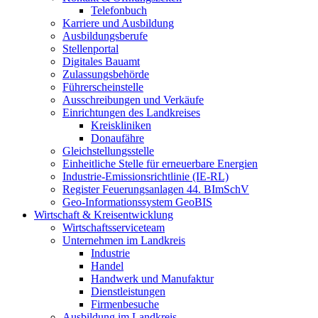
Telefonbuch
Karriere und Ausbildung
Ausbildungsberufe
Stellenportal
Digitales Bauamt
Zulassungsbehörde
Führerscheinstelle
Ausschreibungen und Verkäufe
Einrichtungen des Landkreises
Kreiskliniken
Donaufähre
Gleichstellungsstelle
Einheitliche Stelle für erneuerbare Energien
Industrie-Emissionsrichtlinie (IE-RL)
Register Feuerungsanlagen 44. BImSchV
Geo-Informationssystem GeoBIS
Wirtschaft & Kreisentwicklung
Wirtschaftsserviceteam
Unternehmen im Landkreis
Industrie
Handel
Handwerk und Manufaktur
Dienstleistungen
Firmenbesuche
Ausbildung im Landkreis