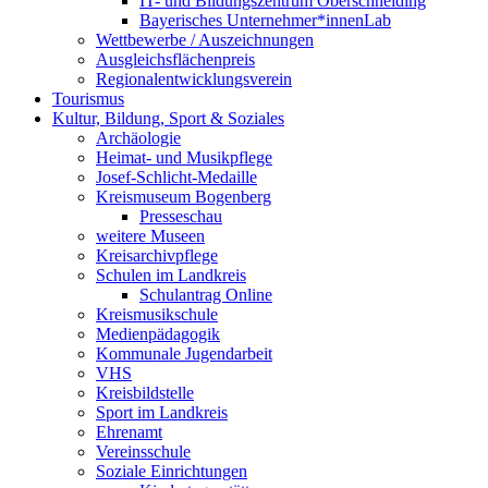
IT- und Bildungszentrum Oberschneiding
Bayerisches Unternehmer*innenLab
Wettbewerbe / Auszeichnungen
Ausgleichsflächenpreis
Regionalentwicklungsverein
Tourismus
Kultur, Bildung, Sport & Soziales
Archäologie
Heimat- und Musikpflege
Josef-Schlicht-Medaille
Kreismuseum Bogenberg
Presseschau
weitere Museen
Kreisarchivpflege
Schulen im Landkreis
Schulantrag Online
Kreismusikschule
Medienpädagogik
Kommunale Jugendarbeit
VHS
Kreisbildstelle
Sport im Landkreis
Ehrenamt
Vereinsschule
Soziale Einrichtungen