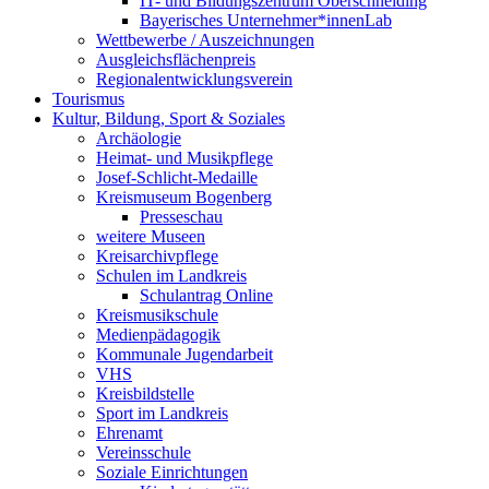
IT- und Bildungszentrum Oberschneiding
Bayerisches Unternehmer*innenLab
Wettbewerbe / Auszeichnungen
Ausgleichsflächenpreis
Regionalentwicklungsverein
Tourismus
Kultur, Bildung, Sport & Soziales
Archäologie
Heimat- und Musikpflege
Josef-Schlicht-Medaille
Kreismuseum Bogenberg
Presseschau
weitere Museen
Kreisarchivpflege
Schulen im Landkreis
Schulantrag Online
Kreismusikschule
Medienpädagogik
Kommunale Jugendarbeit
VHS
Kreisbildstelle
Sport im Landkreis
Ehrenamt
Vereinsschule
Soziale Einrichtungen