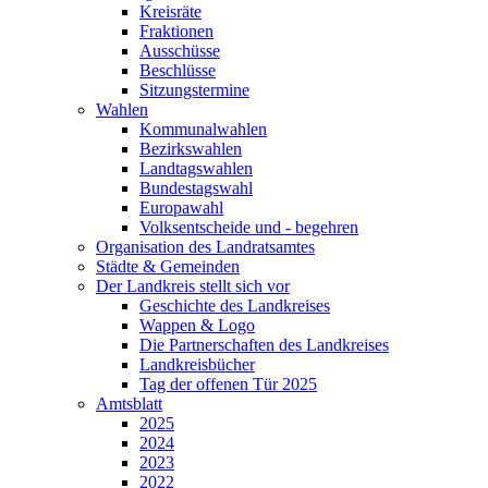
Kreisräte
Fraktionen
Ausschüsse
Beschlüsse
Sitzungstermine
Wahlen
Kommunalwahlen
Bezirkswahlen
Landtagswahlen
Bundestagswahl
Europawahl
Volksentscheide und - begehren
Organisation des Landratsamtes
Städte & Gemeinden
Der Landkreis stellt sich vor
Geschichte des Landkreises
Wappen & Logo
Die Partnerschaften des Landkreises
Landkreisbücher
Tag der offenen Tür 2025
Amtsblatt
2025
2024
2023
2022