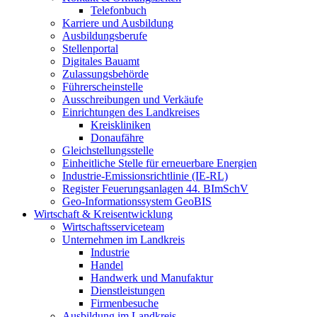
Telefonbuch
Karriere und Ausbildung
Ausbildungsberufe
Stellenportal
Digitales Bauamt
Zulassungsbehörde
Führerscheinstelle
Ausschreibungen und Verkäufe
Einrichtungen des Landkreises
Kreiskliniken
Donaufähre
Gleichstellungsstelle
Einheitliche Stelle für erneuerbare Energien
Industrie-Emissionsrichtlinie (IE-RL)
Register Feuerungsanlagen 44. BImSchV
Geo-Informationssystem GeoBIS
Wirtschaft & Kreisentwicklung
Wirtschaftsserviceteam
Unternehmen im Landkreis
Industrie
Handel
Handwerk und Manufaktur
Dienstleistungen
Firmenbesuche
Ausbildung im Landkreis