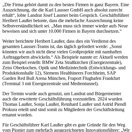
„Die Firma gehört damit zu den besten Firmen in ganz Bayern. Eine
Auszeichnung, die die Karl Lausser GmbH auch absolut zurecht
erhält“, lobte Landrat Josef Laumer beim Gespräch. Geschäftsführer
Heribert Laußer betonte, dass die mehrfache Auszeichnung keine
Selbstverständlichkeit sei. „Man muss sich immer wieder aufs Neue
beweisen und sich unter 10.000 Firmen in Bayern durchsetzen.“
Weiter berichtete Heribert Laußer, dass dies ein Verdienst des
gesamten Lausser-Teams ist, das täglich gefordert werde: „Sonst
könnten wir auch nicht diese vielen Großprojekte mit namhaften
Auftraggebern abwickeln.“ Als Beispiele nannte er: Aktuell werden
zum Beispiel erstellt: BMW Zeta Straßkirchen (Energiezentrale),
Zeiss Oberkochen, Optik und Medizintechnik (Entwicklungs- und
Produktionshalle 12), Siemens Healthineers Forchheim, SAP
Garden Red Bull Arena München, Fraport Flughafen Frankfurt
(Terminal 3 mit Energiezentrale und Medientunnel).
Der Termin wurde auch genutzt, um Landrat und Bürgermeister
auch die erweiterte Geschäftsführung vorzustellen. 2024 wurden
Thomas Laußer, Sonja Laußer, Reinhard Laußer und Astrid Piendl
Prokura erteilt und sind somit zu Mitgliedern der Geschäftsleitung
ernannt worden.
Für Geschäftsführer Karl Laußer gibt es gute Gründe für den Weg
vom Pionier zum mehrfach ausgezeichneten Innovationsführer: „Wir