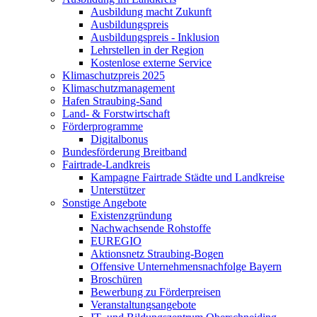
Ausbildung macht Zukunft
Ausbildungspreis
Ausbildungspreis - Inklusion
Lehrstellen in der Region
Kostenlose externe Service
Klimaschutzpreis 2025
Klimaschutzmanagement
Hafen Straubing-Sand
Land- & Forstwirtschaft
Förderprogramme
Digitalbonus
Bundesförderung Breitband
Fairtrade-Landkreis
Kampagne Fairtrade Städte und Landkreise
Unterstützer
Sonstige Angebote
Existenzgründung
Nachwachsende Rohstoffe
EUREGIO
Aktionsnetz Straubing-Bogen
Offensive Unternehmensnachfolge Bayern
Broschüren
Bewerbung zu Förderpreisen
Veranstaltungsangebote