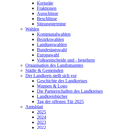
Kreisräte
Fraktionen
Ausschüsse
Beschlüsse
Sitzungstermine
Wahlen
Kommunalwahlen
Bezirkswahlen
Landtagswahlen
Bundestagswahl
Europawahl
Volksentscheide und - begehren
Organisation des Landratsamtes
Städte & Gemeinden
Der Landkreis stellt sich vor
Geschichte des Landkreises
Wappen & Logo
Die Partnerschaften des Landkreises
Landkreisbücher
Tag der offenen Tür 2025
Amtsblatt
2025
2024
2023
2022