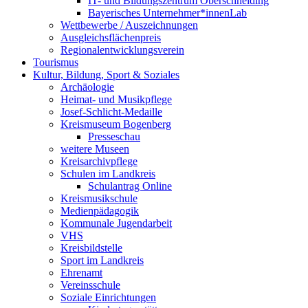
IT- und Bildungszentrum Oberschneiding
Bayerisches Unternehmer*innenLab
Wettbewerbe / Auszeichnungen
Ausgleichsflächenpreis
Regionalentwicklungsverein
Tourismus
Kultur, Bildung, Sport & Soziales
Archäologie
Heimat- und Musikpflege
Josef-Schlicht-Medaille
Kreismuseum Bogenberg
Presseschau
weitere Museen
Kreisarchivpflege
Schulen im Landkreis
Schulantrag Online
Kreismusikschule
Medienpädagogik
Kommunale Jugendarbeit
VHS
Kreisbildstelle
Sport im Landkreis
Ehrenamt
Vereinsschule
Soziale Einrichtungen