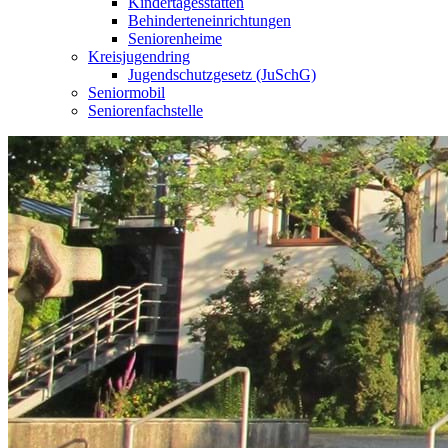
Kindertagesstätten
Behinderteneinrichtungen
Seniorenheime
Kreisjugendring
Jugendschutzgesetz (JuSchG)
Seniormobil
Seniorenfachstelle