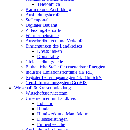
Telefonbuch
Karriere und Ausbildung
Ausbildungsberufe
Stellenportal
Digitales Bauamt
Zulassungsbehörde
Führerscheinstelle
Ausschreibungen und Verkäufe
Einrichtungen des Landkreises
Kreiskliniken
Donaufähre
Gleichstellungsstelle
Einheitliche Stelle für erneuerbare Energien
Industrie-Emissionsrichtlinie (IE-RL)
Register Feuerungsanlagen 44. BImSchV
Geo-Informationssystem GeoBIS
Wirtschaft & Kreisentwicklung
Wirtschaftsserviceteam
Unternehmen im Landkreis
Industrie
Handel
Handwerk und Manufaktur
Dienstleistungen
Firmenbesuche
Ausbildung im Landkreis