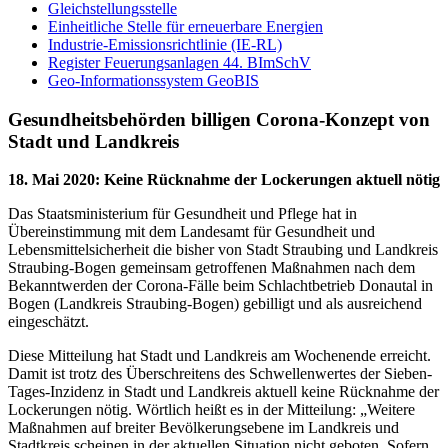
Gleichstellungsstelle
Einheitliche Stelle für erneuerbare Energien
Industrie-Emissionsrichtlinie (IE-RL)
Register Feuerungsanlagen 44. BImSchV
Geo-Informationssystem GeoBIS
Gesundheitsbehörden billigen Corona-Konzept von
Stadt und Landkreis
18. Mai 2020
:
Keine Rücknahme der Lockerungen aktuell nötig
Das Staatsministerium für Gesundheit und Pflege hat in
Übereinstimmung mit dem Landesamt für Gesundheit und
Lebensmittelsicherheit die bisher von Stadt Straubing und Landkreis
Straubing-Bogen gemeinsam getroffenen Maßnahmen nach dem
Bekanntwerden der Corona-Fälle beim Schlachtbetrieb Donautal in
Bogen (Landkreis Straubing-Bogen) gebilligt und als ausreichend
eingeschätzt.
Diese Mitteilung hat Stadt und Landkreis am Wochenende erreicht.
Damit ist trotz des Überschreitens des Schwellenwertes der Sieben-
Tages-Inzidenz in Stadt und Landkreis aktuell keine Rücknahme der
Lockerungen nötig. Wörtlich heißt es in der Mitteilung: „Weitere
Maßnahmen auf breiter Bevölkerungsebene im Landkreis und
Stadtkreis scheinen in der aktuellen Situation nicht geboten. Sofern