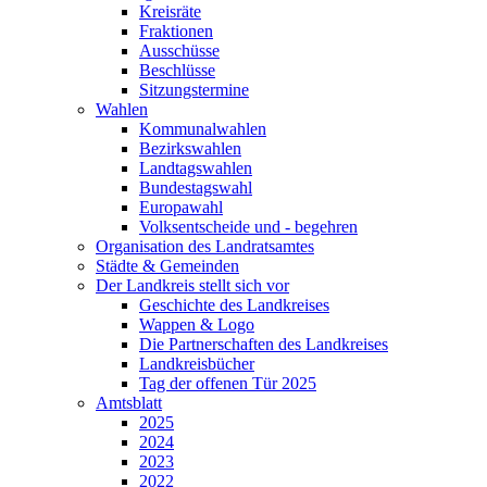
Kreisräte
Fraktionen
Ausschüsse
Beschlüsse
Sitzungstermine
Wahlen
Kommunalwahlen
Bezirkswahlen
Landtagswahlen
Bundestagswahl
Europawahl
Volksentscheide und - begehren
Organisation des Landratsamtes
Städte & Gemeinden
Der Landkreis stellt sich vor
Geschichte des Landkreises
Wappen & Logo
Die Partnerschaften des Landkreises
Landkreisbücher
Tag der offenen Tür 2025
Amtsblatt
2025
2024
2023
2022