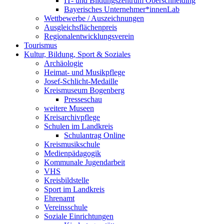
IT- und Bildungszentrum Oberschneiding
Bayerisches Unternehmer*innenLab
Wettbewerbe / Auszeichnungen
Ausgleichsflächenpreis
Regionalentwicklungsverein
Tourismus
Kultur, Bildung, Sport & Soziales
Archäologie
Heimat- und Musikpflege
Josef-Schlicht-Medaille
Kreismuseum Bogenberg
Presseschau
weitere Museen
Kreisarchivpflege
Schulen im Landkreis
Schulantrag Online
Kreismusikschule
Medienpädagogik
Kommunale Jugendarbeit
VHS
Kreisbildstelle
Sport im Landkreis
Ehrenamt
Vereinsschule
Soziale Einrichtungen