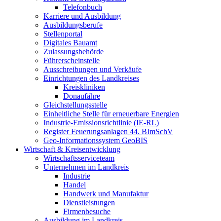
Telefonbuch
Karriere und Ausbildung
Ausbildungsberufe
Stellenportal
Digitales Bauamt
Zulassungsbehörde
Führerscheinstelle
Ausschreibungen und Verkäufe
Einrichtungen des Landkreises
Kreiskliniken
Donaufähre
Gleichstellungsstelle
Einheitliche Stelle für erneuerbare Energien
Industrie-Emissionsrichtlinie (IE-RL)
Register Feuerungsanlagen 44. BImSchV
Geo-Informationssystem GeoBIS
Wirtschaft & Kreisentwicklung
Wirtschaftsserviceteam
Unternehmen im Landkreis
Industrie
Handel
Handwerk und Manufaktur
Dienstleistungen
Firmenbesuche
Ausbildung im Landkreis