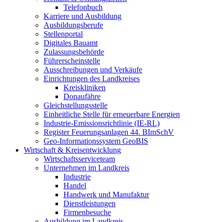
Telefonbuch
Karriere und Ausbildung
Ausbildungsberufe
Stellenportal
Digitales Bauamt
Zulassungsbehörde
Führerscheinstelle
Ausschreibungen und Verkäufe
Einrichtungen des Landkreises
Kreiskliniken
Donaufähre
Gleichstellungsstelle
Einheitliche Stelle für erneuerbare Energien
Industrie-Emissionsrichtlinie (IE-RL)
Register Feuerungsanlagen 44. BImSchV
Geo-Informationssystem GeoBIS
Wirtschaft & Kreisentwicklung
Wirtschaftsserviceteam
Unternehmen im Landkreis
Industrie
Handel
Handwerk und Manufaktur
Dienstleistungen
Firmenbesuche
Ausbildung im Landkreis