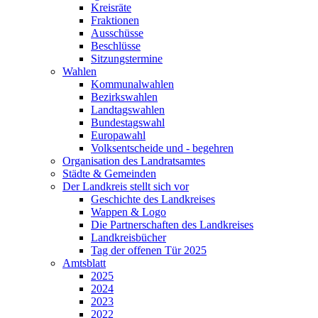
Kreisräte
Fraktionen
Ausschüsse
Beschlüsse
Sitzungstermine
Wahlen
Kommunalwahlen
Bezirkswahlen
Landtagswahlen
Bundestagswahl
Europawahl
Volksentscheide und - begehren
Organisation des Landratsamtes
Städte & Gemeinden
Der Landkreis stellt sich vor
Geschichte des Landkreises
Wappen & Logo
Die Partnerschaften des Landkreises
Landkreisbücher
Tag der offenen Tür 2025
Amtsblatt
2025
2024
2023
2022