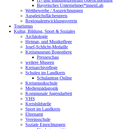
IT- und Bildungszentrum Oberschneiding
Bayerisches Unternehmer*innenLab
Wettbewerbe / Auszeichnungen
Ausgleichsflächenpreis
Regionalentwicklungsverein
Tourismus
Kultur, Bildung, Sport & Soziales
Archäologie
Heimat- und Musikpflege
Josef-Schlicht-Medaille
Kreismuseum Bogenberg
Presseschau
weitere Museen
Kreisarchivpflege
Schulen im Landkreis
Schulantrag Online
Kreismusikschule
Medienpädagogik
Kommunale Jugendarbeit
VHS
Kreisbildstelle
Sport im Landkreis
Ehrenamt
Vereinsschule
Soziale Einrichtungen