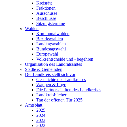
Kreisräte
Fraktionen
Ausschüsse
Beschlüsse
Sitzungstermine
Wahlen
Kommunalwahlen
Bezirkswahlen
Landtagswahlen
Bundestagswahl
Europawahl
Volksentscheide und - begehren
Organisation des Landratsamtes
Städte & Gemeinden
Der Landkreis stellt sich vor
Geschichte des Landkreises
Wappen & Logo
Die Partnerschaften des Landkreises
Landkreisbücher
Tag der offenen Tür 2025
Amtsblatt
2025
2024
2023
2022