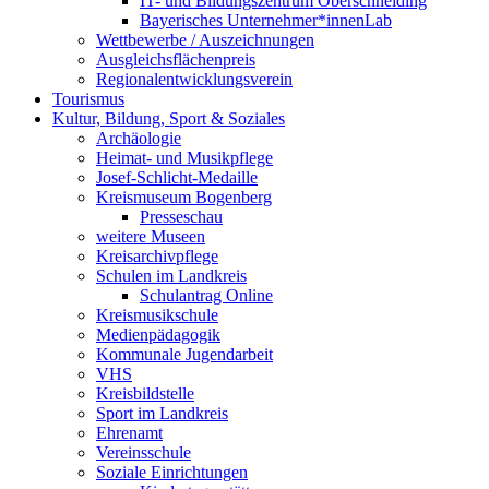
IT- und Bildungszentrum Oberschneiding
Bayerisches Unternehmer*innenLab
Wettbewerbe / Auszeichnungen
Ausgleichsflächenpreis
Regionalentwicklungsverein
Tourismus
Kultur, Bildung, Sport & Soziales
Archäologie
Heimat- und Musikpflege
Josef-Schlicht-Medaille
Kreismuseum Bogenberg
Presseschau
weitere Museen
Kreisarchivpflege
Schulen im Landkreis
Schulantrag Online
Kreismusikschule
Medienpädagogik
Kommunale Jugendarbeit
VHS
Kreisbildstelle
Sport im Landkreis
Ehrenamt
Vereinsschule
Soziale Einrichtungen