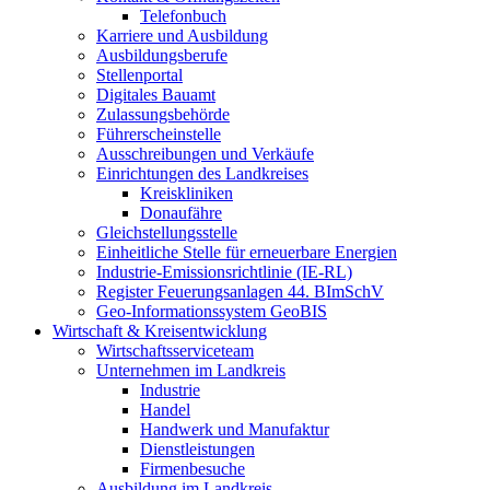
Telefonbuch
Karriere und Ausbildung
Ausbildungsberufe
Stellenportal
Digitales Bauamt
Zulassungsbehörde
Führerscheinstelle
Ausschreibungen und Verkäufe
Einrichtungen des Landkreises
Kreiskliniken
Donaufähre
Gleichstellungsstelle
Einheitliche Stelle für erneuerbare Energien
Industrie-Emissionsrichtlinie (IE-RL)
Register Feuerungsanlagen 44. BImSchV
Geo-Informationssystem GeoBIS
Wirtschaft & Kreisentwicklung
Wirtschaftsserviceteam
Unternehmen im Landkreis
Industrie
Handel
Handwerk und Manufaktur
Dienstleistungen
Firmenbesuche
Ausbildung im Landkreis