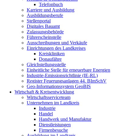
Telefonbuch
Karriere und Ausbildung
Ausbildungsberufe
Stellenportal
Digitales Bauamt
Zulassungsbehörde
Führerscheinstelle
Ausschreibungen und Verkäufe
Einrichtungen des Landkreises
Kreiskliniken
Donaufähre
Gleichstellungsstelle
Einheitliche Stelle für erneuerbare Energien
Industrie-Emissionsrichtlinie (IE-RL)
Register Feuerungsanlagen 44. BImSchV
Geo-Informationssystem GeoBIS
Wirtschaft & Kreisentwicklung
Wirtschaftsserviceteam
Unternehmen im Landkreis
Industrie
Handel
Handwerk und Manufaktur
Dienstleistungen
Firmenbesuche
Ausbildung im Landkreis