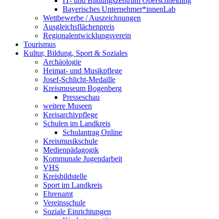
IT- und Bildungszentrum Oberschneiding
Bayerisches Unternehmer*innenLab
Wettbewerbe / Auszeichnungen
Ausgleichsflächenpreis
Regionalentwicklungsverein
Tourismus
Kultur, Bildung, Sport & Soziales
Archäologie
Heimat- und Musikpflege
Josef-Schlicht-Medaille
Kreismuseum Bogenberg
Presseschau
weitere Museen
Kreisarchivpflege
Schulen im Landkreis
Schulantrag Online
Kreismusikschule
Medienpädagogik
Kommunale Jugendarbeit
VHS
Kreisbildstelle
Sport im Landkreis
Ehrenamt
Vereinsschule
Soziale Einrichtungen