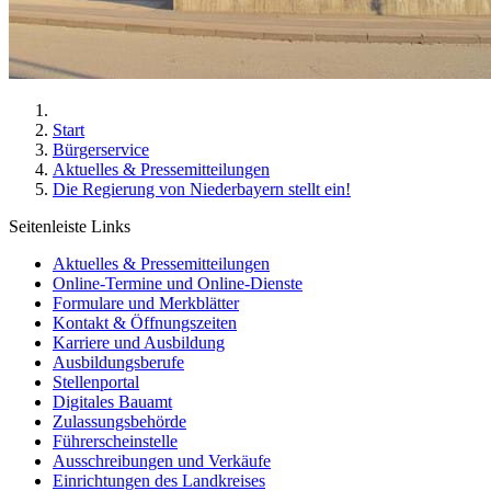
Start
Bürgerservice
Aktuelles & Pressemitteilungen
Die Regierung von Niederbayern stellt ein!
Seitenleiste Links
Aktuelles & Pressemitteilungen
Online-Termine und Online-Dienste
Formulare und Merkblätter
Kontakt & Öffnungszeiten
Karriere und Ausbildung
Ausbildungsberufe
Stellenportal
Digitales Bauamt
Zulassungsbehörde
Führerscheinstelle
Ausschreibungen und Verkäufe
Einrichtungen des Landkreises