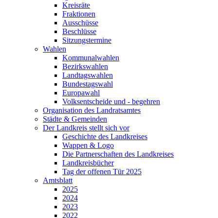
Kreisräte
Fraktionen
Ausschüsse
Beschlüsse
Sitzungstermine
Wahlen
Kommunalwahlen
Bezirkswahlen
Landtagswahlen
Bundestagswahl
Europawahl
Volksentscheide und - begehren
Organisation des Landratsamtes
Städte & Gemeinden
Der Landkreis stellt sich vor
Geschichte des Landkreises
Wappen & Logo
Die Partnerschaften des Landkreises
Landkreisbücher
Tag der offenen Tür 2025
Amtsblatt
2025
2024
2023
2022