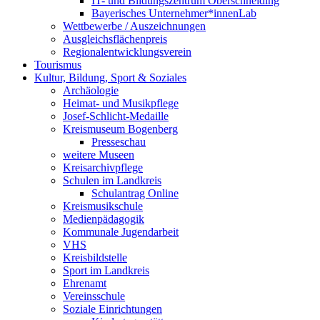
IT- und Bildungszentrum Oberschneiding
Bayerisches Unternehmer*innenLab
Wettbewerbe / Auszeichnungen
Ausgleichsflächenpreis
Regionalentwicklungsverein
Tourismus
Kultur, Bildung, Sport & Soziales
Archäologie
Heimat- und Musikpflege
Josef-Schlicht-Medaille
Kreismuseum Bogenberg
Presseschau
weitere Museen
Kreisarchivpflege
Schulen im Landkreis
Schulantrag Online
Kreismusikschule
Medienpädagogik
Kommunale Jugendarbeit
VHS
Kreisbildstelle
Sport im Landkreis
Ehrenamt
Vereinsschule
Soziale Einrichtungen