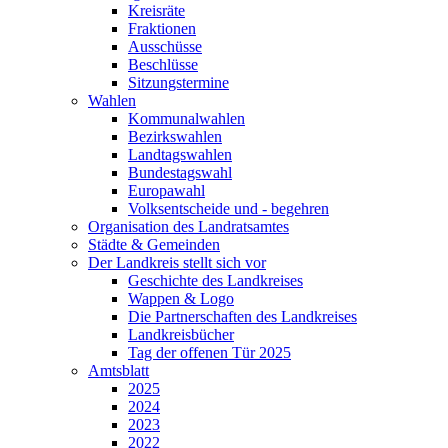
Kreisräte
Fraktionen
Ausschüsse
Beschlüsse
Sitzungstermine
Wahlen
Kommunalwahlen
Bezirkswahlen
Landtagswahlen
Bundestagswahl
Europawahl
Volksentscheide und - begehren
Organisation des Landratsamtes
Städte & Gemeinden
Der Landkreis stellt sich vor
Geschichte des Landkreises
Wappen & Logo
Die Partnerschaften des Landkreises
Landkreisbücher
Tag der offenen Tür 2025
Amtsblatt
2025
2024
2023
2022