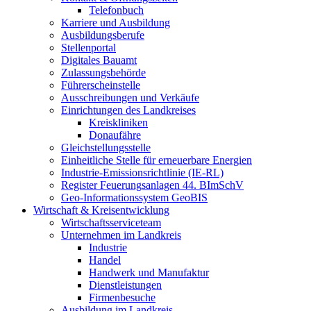
Telefonbuch
Karriere und Ausbildung
Ausbildungsberufe
Stellenportal
Digitales Bauamt
Zulassungsbehörde
Führerscheinstelle
Ausschreibungen und Verkäufe
Einrichtungen des Landkreises
Kreiskliniken
Donaufähre
Gleichstellungsstelle
Einheitliche Stelle für erneuerbare Energien
Industrie-Emissionsrichtlinie (IE-RL)
Register Feuerungsanlagen 44. BImSchV
Geo-Informationssystem GeoBIS
Wirtschaft & Kreisentwicklung
Wirtschaftsserviceteam
Unternehmen im Landkreis
Industrie
Handel
Handwerk und Manufaktur
Dienstleistungen
Firmenbesuche
Ausbildung im Landkreis