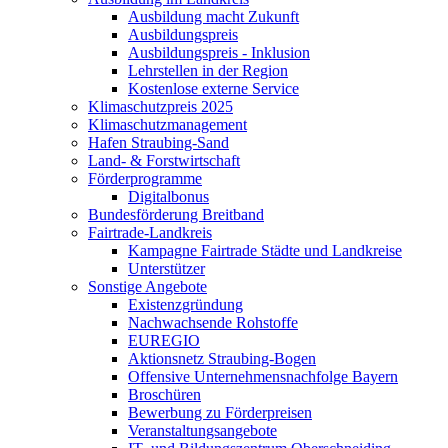
Ausbildung macht Zukunft
Ausbildungspreis
Ausbildungspreis - Inklusion
Lehrstellen in der Region
Kostenlose externe Service
Klimaschutzpreis 2025
Klimaschutzmanagement
Hafen Straubing-Sand
Land- & Forstwirtschaft
Förderprogramme
Digitalbonus
Bundesförderung Breitband
Fairtrade-Landkreis
Kampagne Fairtrade Städte und Landkreise
Unterstützer
Sonstige Angebote
Existenzgründung
Nachwachsende Rohstoffe
EUREGIO
Aktionsnetz Straubing-Bogen
Offensive Unternehmensnachfolge Bayern
Broschüren
Bewerbung zu Förderpreisen
Veranstaltungsangebote