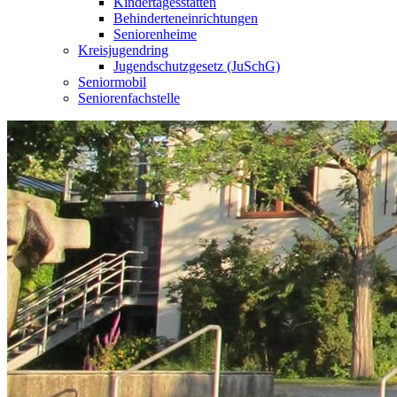
Kindertagesstätten
Behinderteneinrichtungen
Seniorenheime
Kreisjugendring
Jugendschutzgesetz (JuSchG)
Seniormobil
Seniorenfachstelle