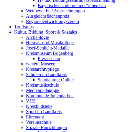
IT- und Bildungszentrum Oberschneiding
Bayerisches Unternehmer*innenLab
Wettbewerbe / Auszeichnungen
Ausgleichsflächenpreis
Regionalentwicklungsverein
Tourismus
Kultur, Bildung, Sport & Soziales
Archäologie
Heimat- und Musikpflege
Josef-Schlicht-Medaille
Kreismuseum Bogenberg
Presseschau
weitere Museen
Kreisarchivpflege
Schulen im Landkreis
Schulantrag Online
Kreismusikschule
Medienpädagogik
Kommunale Jugendarbeit
VHS
Kreisbildstelle
Sport im Landkreis
Ehrenamt
Vereinsschule
Soziale Einrichtungen