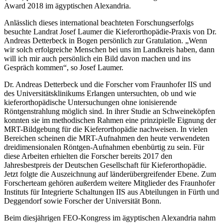
Award 2018 im ägyptischen Alexandria.
Anlässlich dieses international beachteten Forschungserfolgs
besuchte Landrat Josef Laumer die Kieferorthopädie-Praxis von Dr.
Andreas Detterbeck in Bogen persönlich zur Gratulation. „Wenn
wir solch erfolgreiche Menschen bei uns im Landkreis haben, dann
will ich mir auch persönlich ein Bild davon machen und ins
Gespräch kommen“, so Josef Laumer.
Dr. Andreas Detterbeck und die Forscher vom Fraunhofer IIS und
des Universitätsklinikums Erlangen untersuchten, ob und wie
kieferorthopädische Untersuchungen ohne ionisierende
Röntgenstrahlung möglich sind. In ihrer Studie an Schweineköpfen
konnten sie im methodischen Rahmen eine prinzipielle Eignung der
MRT-Bildgebung für die Kieferorthopädie nachweisen. In vielen
Bereichen scheinen die MRT-Aufnahmen den heute verwendeten
dreidimensionalen Röntgen-Aufnahmen ebenbürtig zu sein. Für
diese Arbeiten erhielten die Forscher bereits 2017 den
Jahresbestpreis der Deutschen Gesellschaft für Kieferorthopädie.
Jetzt folgte die Auszeichnung auf länderübergreifender Ebene. Zum
Forscherteam gehören außerdem weitere Mitglieder des Fraunhofer
Instituts für Integrierte Schaltungen IIS aus Abteilungen in Fürth und
Deggendorf sowie Forscher der Universität Bonn.
Beim diesjährigen FEO-Kongress im ägyptischen Alexandria nahm