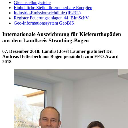
Gleichstellungsstelle
Einheitliche Stelle für erneuerbare Energien
Industrie-Emissionsrichtlinie (IE-RL)
Register Feuerungsanlagen 44. BImSchV
Geo-Informationssystem GeoBIS
Internationale Auszeichnung für Kieferorthopäden
aus dem Landkreis Straubing-Bogen
07. Dezember 2018
:
Landrat Josef Laumer gratuliert Dr.
Andreas Detterbeck aus Bogen persönlich zum FEO-Award
2018