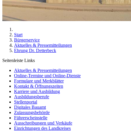
Start
Bürgerservice
Aktuelles & Pressemitteilungen
Ehrung Dr. Detterbeck
Seitenleiste Links
Aktuelles & Pressemitteilungen
Online-Termine und Online-Dienste
Formulare und Merkblätter
Kontakt & Öffnungszeiten
Karriere und Ausbildung
Ausbildungsberufe
Stellenportal
Digitales Bauamt
Zulassungsbehörde
Führerscheinstelle
Ausschreibungen und Verkäufe
Einrichtungen des Landkreises