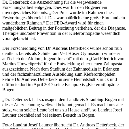
Dr. Detterbeck die Auszeichnung für die wegweisende
Forschungsarbeit entgegen. Dies war für den Bogener ein
unvergessliches Erlebnis. „Der Preis wurde im Rahmen eines
Festvortrages überreicht. Das war natürlich eine große Ehre und ein
wunderbarer Rahmen.“ Der FEO-Award wird für einen
maßgeblichen Beitrag in der Forschung verliehen, der die Diagnose,
Therapie und/oder Prävention in der Kieferorthopädie wesentlich
vorangebracht hat.
Der Forscherdrang von Dr. Andreas Detterbeck wurde schon früh
deutlich, bereits als Schüler am Veit-Höser-Gymnasium wurde er
anlässlich der Aktion „Jugend forscht“ mit dem „Carl Friedrich von
Martius Umweltpreis“ für die Entwicklung einer neuen Zahnpasta
ausgezeichnet. Nach dem Studium der Zahnmedizin in Erlangen
und der fachzahnärztlichen Ausbildung zum Kieferorthopäden
kehrte Dr. Andreas Detterbeck in seine Heimatstadt zurück und
eröffnete dort im April 2017 seine Fachpraxis „Kieferorthopädie
Bogen.“
„Dr. Detterbeck hat sozusagen den Landkreis Straubing-Bogen mit
dieser Auszeichnung weltweit bekannt gemacht. Es macht uns alle
stolz, wenn solche Leute bei uns zu Hause sind“, so Landrat Josef
Laumer abschließend bei seinem Besuch in Bogen.
Foto: Landrat Josef Laumer überreicht Dr. Andreas Detterbeck, der