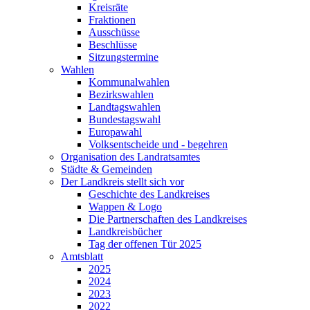
Kreisräte
Fraktionen
Ausschüsse
Beschlüsse
Sitzungstermine
Wahlen
Kommunalwahlen
Bezirkswahlen
Landtagswahlen
Bundestagswahl
Europawahl
Volksentscheide und - begehren
Organisation des Landratsamtes
Städte & Gemeinden
Der Landkreis stellt sich vor
Geschichte des Landkreises
Wappen & Logo
Die Partnerschaften des Landkreises
Landkreisbücher
Tag der offenen Tür 2025
Amtsblatt
2025
2024
2023
2022