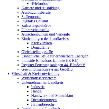
Telefonbuch
Karriere und Ausbildung
Ausbildungsberufe
Stellenportal
Digitales Bauamt
Zulassungsbehörde
Führerscheinstelle
Ausschreibungen und Verkäufe
Einrichtungen des Landkreises
Kreiskliniken
Donaufähre
Gleichstellungsstelle
Einheitliche Stelle für erneuerbare Energien
Industrie-Emissionsrichtlinie (IE-RL)
Register Feuerungsanlagen 44. BImSchV
Geo-Informationssystem GeoBIS
Wirtschaft & Kreisentwicklung
Wirtschaftsserviceteam
Unternehmen im Landkreis
Industrie
Handel
Handwerk und Manufaktur
Dienstleistungen
Firmenbesuche
Ausbildung im Landkreis