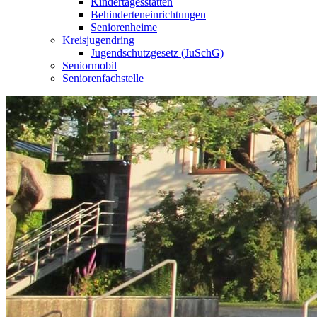
Kindertagesstätten
Behinderteneinrichtungen
Seniorenheime
Kreisjugendring
Jugendschutzgesetz (JuSchG)
Seniormobil
Seniorenfachstelle