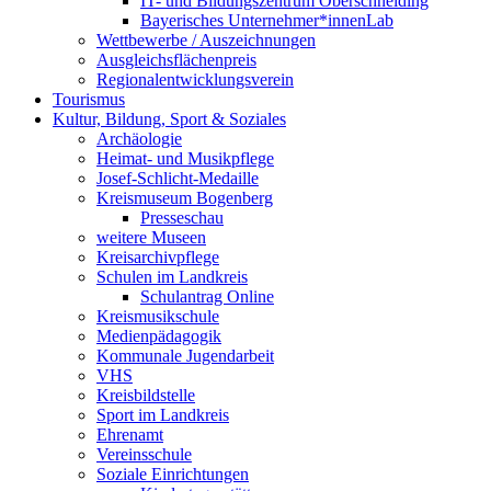
IT- und Bildungszentrum Oberschneiding
Bayerisches Unternehmer*innenLab
Wettbewerbe / Auszeichnungen
Ausgleichsflächenpreis
Regionalentwicklungsverein
Tourismus
Kultur, Bildung, Sport & Soziales
Archäologie
Heimat- und Musikpflege
Josef-Schlicht-Medaille
Kreismuseum Bogenberg
Presseschau
weitere Museen
Kreisarchivpflege
Schulen im Landkreis
Schulantrag Online
Kreismusikschule
Medienpädagogik
Kommunale Jugendarbeit
VHS
Kreisbildstelle
Sport im Landkreis
Ehrenamt
Vereinsschule
Soziale Einrichtungen