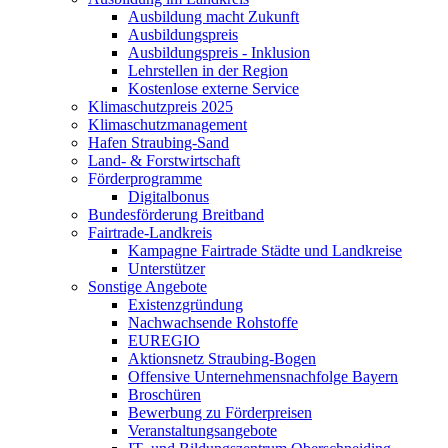
Ausbildung macht Zukunft
Ausbildungspreis
Ausbildungspreis - Inklusion
Lehrstellen in der Region
Kostenlose externe Service
Klimaschutzpreis 2025
Klimaschutzmanagement
Hafen Straubing-Sand
Land- & Forstwirtschaft
Förderprogramme
Digitalbonus
Bundesförderung Breitband
Fairtrade-Landkreis
Kampagne Fairtrade Städte und Landkreise
Unterstützer
Sonstige Angebote
Existenzgründung
Nachwachsende Rohstoffe
EUREGIO
Aktionsnetz Straubing-Bogen
Offensive Unternehmensnachfolge Bayern
Broschüren
Bewerbung zu Förderpreisen
Veranstaltungsangebote