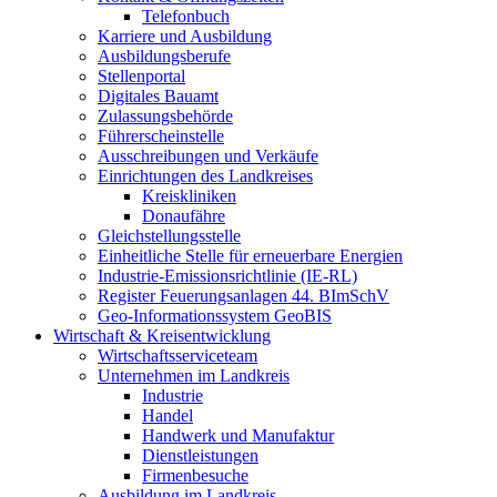
Telefonbuch
Karriere und Ausbildung
Ausbildungsberufe
Stellenportal
Digitales Bauamt
Zulassungsbehörde
Führerscheinstelle
Ausschreibungen und Verkäufe
Einrichtungen des Landkreises
Kreiskliniken
Donaufähre
Gleichstellungsstelle
Einheitliche Stelle für erneuerbare Energien
Industrie-Emissionsrichtlinie (IE-RL)
Register Feuerungsanlagen 44. BImSchV
Geo-Informationssystem GeoBIS
Wirtschaft & Kreisentwicklung
Wirtschaftsserviceteam
Unternehmen im Landkreis
Industrie
Handel
Handwerk und Manufaktur
Dienstleistungen
Firmenbesuche
Ausbildung im Landkreis