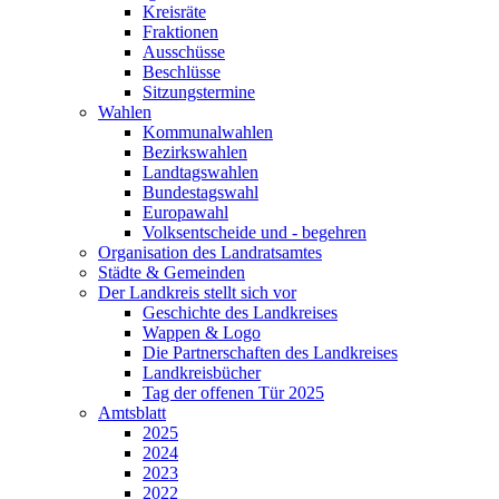
Kreisräte
Fraktionen
Ausschüsse
Beschlüsse
Sitzungstermine
Wahlen
Kommunalwahlen
Bezirkswahlen
Landtagswahlen
Bundestagswahl
Europawahl
Volksentscheide und - begehren
Organisation des Landratsamtes
Städte & Gemeinden
Der Landkreis stellt sich vor
Geschichte des Landkreises
Wappen & Logo
Die Partnerschaften des Landkreises
Landkreisbücher
Tag der offenen Tür 2025
Amtsblatt
2025
2024
2023
2022