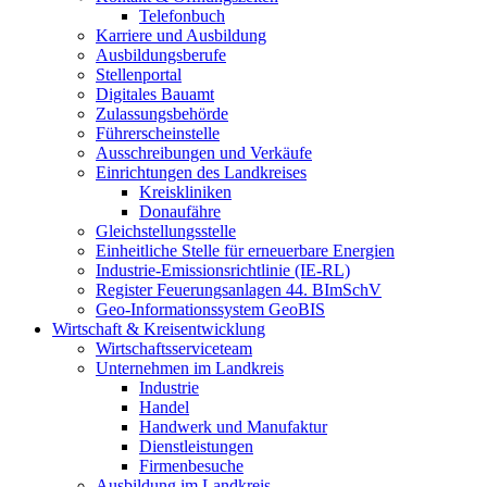
Telefonbuch
Karriere und Ausbildung
Ausbildungsberufe
Stellenportal
Digitales Bauamt
Zulassungsbehörde
Führerscheinstelle
Ausschreibungen und Verkäufe
Einrichtungen des Landkreises
Kreiskliniken
Donaufähre
Gleichstellungsstelle
Einheitliche Stelle für erneuerbare Energien
Industrie-Emissionsrichtlinie (IE-RL)
Register Feuerungsanlagen 44. BImSchV
Geo-Informationssystem GeoBIS
Wirtschaft & Kreisentwicklung
Wirtschaftsserviceteam
Unternehmen im Landkreis
Industrie
Handel
Handwerk und Manufaktur
Dienstleistungen
Firmenbesuche
Ausbildung im Landkreis