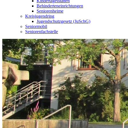
Kindertagesstätten
Behinderteneinrichtungen
Seniorenheime
Kreisjugendring
Jugendschutzgesetz (JuSchG)
Seniormobil
Seniorenfachstelle