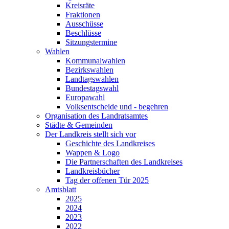
Kreisräte
Fraktionen
Ausschüsse
Beschlüsse
Sitzungstermine
Wahlen
Kommunalwahlen
Bezirkswahlen
Landtagswahlen
Bundestagswahl
Europawahl
Volksentscheide und - begehren
Organisation des Landratsamtes
Städte & Gemeinden
Der Landkreis stellt sich vor
Geschichte des Landkreises
Wappen & Logo
Die Partnerschaften des Landkreises
Landkreisbücher
Tag der offenen Tür 2025
Amtsblatt
2025
2024
2023
2022