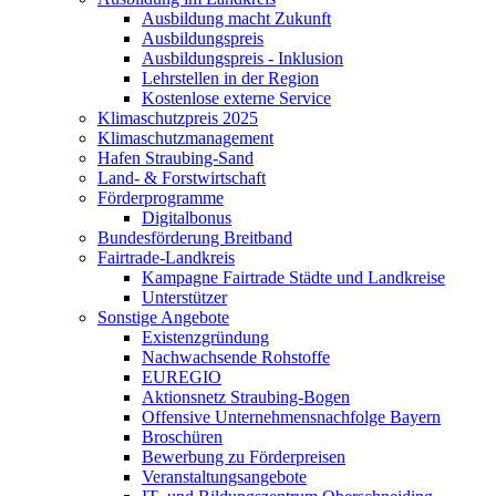
Ausbildung macht Zukunft
Ausbildungspreis
Ausbildungspreis - Inklusion
Lehrstellen in der Region
Kostenlose externe Service
Klimaschutzpreis 2025
Klimaschutzmanagement
Hafen Straubing-Sand
Land- & Forstwirtschaft
Förderprogramme
Digitalbonus
Bundesförderung Breitband
Fairtrade-Landkreis
Kampagne Fairtrade Städte und Landkreise
Unterstützer
Sonstige Angebote
Existenzgründung
Nachwachsende Rohstoffe
EUREGIO
Aktionsnetz Straubing-Bogen
Offensive Unternehmensnachfolge Bayern
Broschüren
Bewerbung zu Förderpreisen
Veranstaltungsangebote