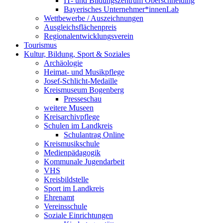
IT- und Bildungszentrum Oberschneiding
Bayerisches Unternehmer*innenLab
Wettbewerbe / Auszeichnungen
Ausgleichsflächenpreis
Regionalentwicklungsverein
Tourismus
Kultur, Bildung, Sport & Soziales
Archäologie
Heimat- und Musikpflege
Josef-Schlicht-Medaille
Kreismuseum Bogenberg
Presseschau
weitere Museen
Kreisarchivpflege
Schulen im Landkreis
Schulantrag Online
Kreismusikschule
Medienpädagogik
Kommunale Jugendarbeit
VHS
Kreisbildstelle
Sport im Landkreis
Ehrenamt
Vereinsschule
Soziale Einrichtungen