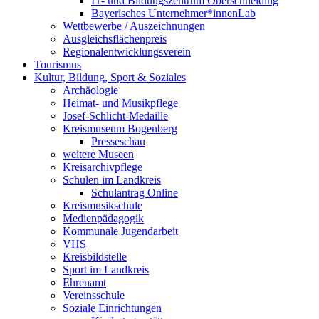
IT- und Bildungszentrum Oberschneiding
Bayerisches Unternehmer*innenLab
Wettbewerbe / Auszeichnungen
Ausgleichsflächenpreis
Regionalentwicklungsverein
Tourismus
Kultur, Bildung, Sport & Soziales
Archäologie
Heimat- und Musikpflege
Josef-Schlicht-Medaille
Kreismuseum Bogenberg
Presseschau
weitere Museen
Kreisarchivpflege
Schulen im Landkreis
Schulantrag Online
Kreismusikschule
Medienpädagogik
Kommunale Jugendarbeit
VHS
Kreisbildstelle
Sport im Landkreis
Ehrenamt
Vereinsschule
Soziale Einrichtungen