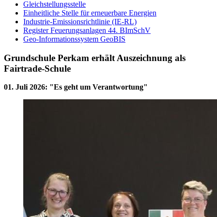
Gleichstellungsstelle
Einheitliche Stelle für erneuerbare Energien
Industrie-Emissionsrichtlinie (IE-RL)
Register Feuerungsanlagen 44. BImSchV
Geo-Informationssystem GeoBIS
Grundschule Perkam erhält Auszeichnung als
Fairtrade-Schule
01. Juli 2026
:
"Es geht um Verantwortung"