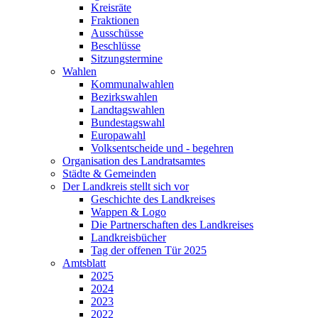
Kreisräte
Fraktionen
Ausschüsse
Beschlüsse
Sitzungstermine
Wahlen
Kommunalwahlen
Bezirkswahlen
Landtagswahlen
Bundestagswahl
Europawahl
Volksentscheide und - begehren
Organisation des Landratsamtes
Städte & Gemeinden
Der Landkreis stellt sich vor
Geschichte des Landkreises
Wappen & Logo
Die Partnerschaften des Landkreises
Landkreisbücher
Tag der offenen Tür 2025
Amtsblatt
2025
2024
2023
2022