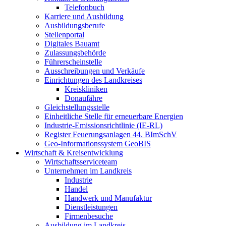
Telefonbuch
Karriere und Ausbildung
Ausbildungsberufe
Stellenportal
Digitales Bauamt
Zulassungsbehörde
Führerscheinstelle
Ausschreibungen und Verkäufe
Einrichtungen des Landkreises
Kreiskliniken
Donaufähre
Gleichstellungsstelle
Einheitliche Stelle für erneuerbare Energien
Industrie-Emissionsrichtlinie (IE-RL)
Register Feuerungsanlagen 44. BImSchV
Geo-Informationssystem GeoBIS
Wirtschaft & Kreisentwicklung
Wirtschaftsserviceteam
Unternehmen im Landkreis
Industrie
Handel
Handwerk und Manufaktur
Dienstleistungen
Firmenbesuche
Ausbildung im Landkreis