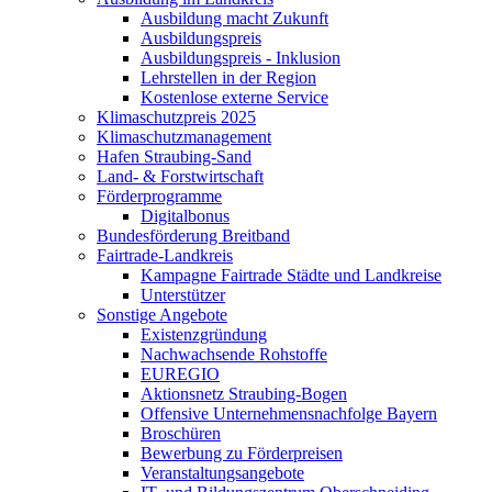
Ausbildung macht Zukunft
Ausbildungspreis
Ausbildungspreis - Inklusion
Lehrstellen in der Region
Kostenlose externe Service
Klimaschutzpreis 2025
Klimaschutzmanagement
Hafen Straubing-Sand
Land- & Forstwirtschaft
Förderprogramme
Digitalbonus
Bundesförderung Breitband
Fairtrade-Landkreis
Kampagne Fairtrade Städte und Landkreise
Unterstützer
Sonstige Angebote
Existenzgründung
Nachwachsende Rohstoffe
EUREGIO
Aktionsnetz Straubing-Bogen
Offensive Unternehmensnachfolge Bayern
Broschüren
Bewerbung zu Förderpreisen
Veranstaltungsangebote