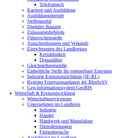
Telefonbuch
Karriere und Ausbildung
Ausbildungsberufe
Stellenportal
Digitales Bauamt
Zulassungsbehörde
Führerscheinstelle
Ausschreibungen und Verkäufe
Einrichtungen des Landkreises
Kreiskliniken
Donaufähre
Gleichstellungsstelle
Einheitliche Stelle für erneuerbare Energien
Industrie-Emissionsrichtlinie (IE-RL)
Register Feuerungsanlagen 44. BImSchV
Geo-Informationssystem GeoBIS
Wirtschaft & Kreisentwicklung
Wirtschaftsserviceteam
Unternehmen im Landkreis
Industrie
Handel
Handwerk und Manufaktur
Dienstleistungen
Firmenbesuche
Ausbildung im Landkreis