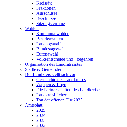
Kreisräte
Fraktionen
Ausschüsse
Beschlüsse
Sitzungstermine
Wahlen
Kommunalwahlen
Bezirkswahlen
Landtagswahlen
Bundestagswahl
Europawahl
Volksentscheide und - begehren
Organisation des Landratsamtes
Städte & Gemeinden
Der Landkreis stellt sich vor
Geschichte des Landkreises
Wappen & Logo
Die Partnerschaften des Landkreises
Landkreisbücher
Tag der offenen Tür 2025
Amtsblatt
2025
2024
2023
2022