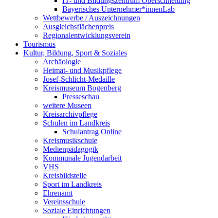
IT- und Bildungszentrum Oberschneiding
Bayerisches Unternehmer*innenLab
Wettbewerbe / Auszeichnungen
Ausgleichsflächenpreis
Regionalentwicklungsverein
Tourismus
Kultur, Bildung, Sport & Soziales
Archäologie
Heimat- und Musikpflege
Josef-Schlicht-Medaille
Kreismuseum Bogenberg
Presseschau
weitere Museen
Kreisarchivpflege
Schulen im Landkreis
Schulantrag Online
Kreismusikschule
Medienpädagogik
Kommunale Jugendarbeit
VHS
Kreisbildstelle
Sport im Landkreis
Ehrenamt
Vereinsschule
Soziale Einrichtungen