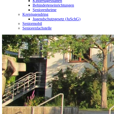
Kindertagesstätten
Behinderteneinrichtungen
Seniorenheime
Kreisjugendring
Jugendschutzgesetz (JuSchG)
Seniormobil
Seniorenfachstelle