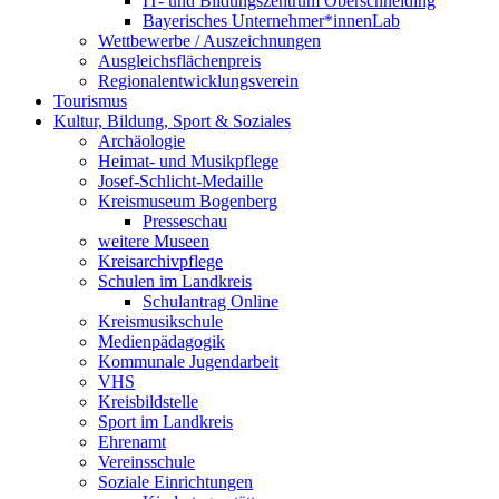
IT- und Bildungszentrum Oberschneiding
Bayerisches Unternehmer*innenLab
Wettbewerbe / Auszeichnungen
Ausgleichsflächenpreis
Regionalentwicklungsverein
Tourismus
Kultur, Bildung, Sport & Soziales
Archäologie
Heimat- und Musikpflege
Josef-Schlicht-Medaille
Kreismuseum Bogenberg
Presseschau
weitere Museen
Kreisarchivpflege
Schulen im Landkreis
Schulantrag Online
Kreismusikschule
Medienpädagogik
Kommunale Jugendarbeit
VHS
Kreisbildstelle
Sport im Landkreis
Ehrenamt
Vereinsschule
Soziale Einrichtungen