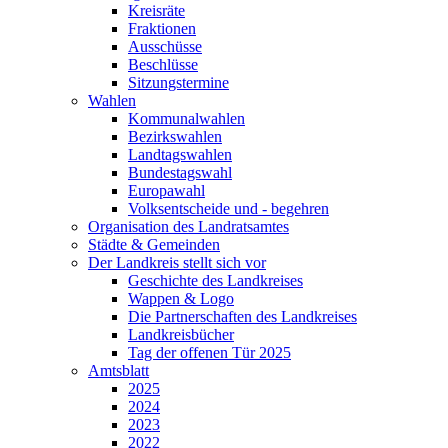
Kreisräte
Fraktionen
Ausschüsse
Beschlüsse
Sitzungstermine
Wahlen
Kommunalwahlen
Bezirkswahlen
Landtagswahlen
Bundestagswahl
Europawahl
Volksentscheide und - begehren
Organisation des Landratsamtes
Städte & Gemeinden
Der Landkreis stellt sich vor
Geschichte des Landkreises
Wappen & Logo
Die Partnerschaften des Landkreises
Landkreisbücher
Tag der offenen Tür 2025
Amtsblatt
2025
2024
2023
2022