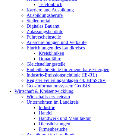
Telefonbuch
Karriere und Ausbildung
Ausbildungsberufe
Stellenportal
Digitales Bauamt
Zulassungsbehörde
Führerscheinstelle
Ausschreibungen und Verkäufe
Einrichtungen des Landkreises
Kreiskliniken
Donaufähre
Gleichstellungsstelle
Einheitliche Stelle für erneuerbare Energien
Industrie-Emissionsrichtlinie (IE-RL)
Register Feuerungsanlagen 44. BImSchV
Geo-Informationssystem GeoBIS
Wirtschaft & Kreisentwicklung
Wirtschaftsserviceteam
Unternehmen im Landkreis
Industrie
Handel
Handwerk und Manufaktur
Dienstleistungen
Firmenbesuche
Ausbildung im Landkreis