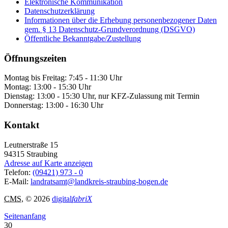
Elektronische Kommunikation
Datenschutzerklärung
Informationen über die Erhebung personenbezogener Daten
gem. § 13 Datenschutz-Grundverordnung (DSGVO)
Öffentliche Bekanntgabe/Zustellung
Öffnungszeiten
Montag bis Freitag: 7:45 - 11:30 Uhr
Montag: 13:00 - 15:30 Uhr
Dienstag: 13:00 - 15:30 Uhr, nur KFZ-Zulassung mit Termin
Donnerstag: 13:00 - 16:30 Uhr
Kontakt
Leutnerstraße 15
94315
Straubing
Adresse auf Karte anzeigen
Telefon:
(09421) 973 - 0
E-Mail:
landratsamt@landkreis-straubing-bogen.de
CMS
, © 2026
digital
fabriX
Seitenanfang
30