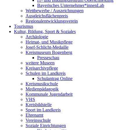
IT- und Bildungszentrum Oberschneiding
Bayerisches Unternehmer*innenLab
Wettbewerbe / Auszeichnungen
Ausgleichsflächenpreis
Regionalentwicklungsverein
Tourismus
Kultur, Bildung, Sport & Soziales
Archäologie
Heimat- und Musikpflege
Josef-Schlicht-Medaille
Kreismuseum Bogenberg
Presseschau
weitere Museen
Kreisarchivpflege
Schulen im Landkreis
Schulantrag Online
Kreismusikschule
Medienpädagogik
Kommunale Jugendarbeit
VHS
Kreisbildstelle
Sport im Landkreis
Ehrenamt
Vereinsschule
Soziale Einrichtungen