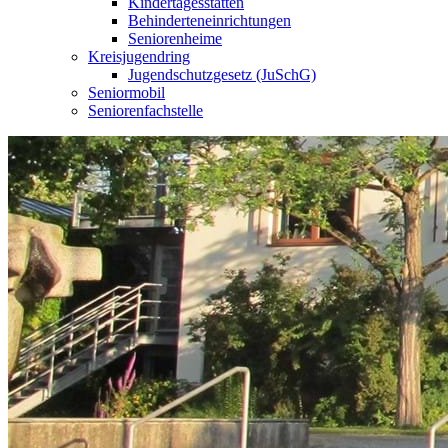
Kindertagesstätten
Behinderteneinrichtungen
Seniorenheime
Kreisjugendring
Jugendschutzgesetz (JuSchG)
Seniormobil
Seniorenfachstelle