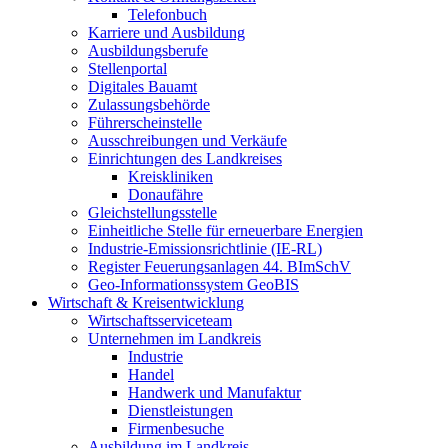
Telefonbuch
Karriere und Ausbildung
Ausbildungsberufe
Stellenportal
Digitales Bauamt
Zulassungsbehörde
Führerscheinstelle
Ausschreibungen und Verkäufe
Einrichtungen des Landkreises
Kreiskliniken
Donaufähre
Gleichstellungsstelle
Einheitliche Stelle für erneuerbare Energien
Industrie-Emissionsrichtlinie (IE-RL)
Register Feuerungsanlagen 44. BImSchV
Geo-Informationssystem GeoBIS
Wirtschaft & Kreisentwicklung
Wirtschaftsserviceteam
Unternehmen im Landkreis
Industrie
Handel
Handwerk und Manufaktur
Dienstleistungen
Firmenbesuche
Ausbildung im Landkreis