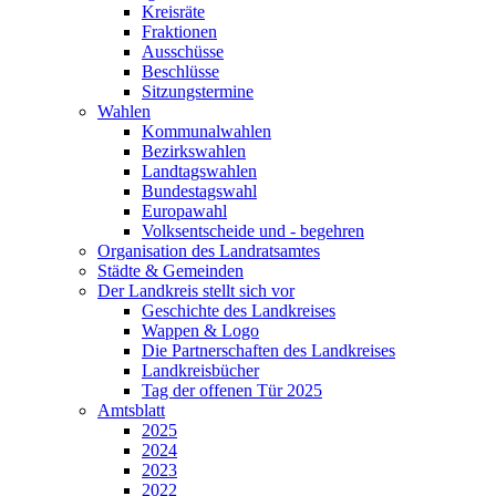
Kreisräte
Fraktionen
Ausschüsse
Beschlüsse
Sitzungstermine
Wahlen
Kommunalwahlen
Bezirkswahlen
Landtagswahlen
Bundestagswahl
Europawahl
Volksentscheide und - begehren
Organisation des Landratsamtes
Städte & Gemeinden
Der Landkreis stellt sich vor
Geschichte des Landkreises
Wappen & Logo
Die Partnerschaften des Landkreises
Landkreisbücher
Tag der offenen Tür 2025
Amtsblatt
2025
2024
2023
2022