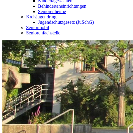
Kindertagesstätten
Behinderteneinrichtungen
Seniorenheime
Kreisjugendring
Jugendschutzgesetz (JuSchG)
Seniormobil
Seniorenfachstelle