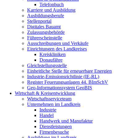
Telefonbuch
Karriere und Ausbildung
Ausbildungsberufe
Stellenportal
Digitales Bauamt
Zulassungsbehörde
Führerscheinstelle
Ausschreibungen und Verkäufe
Einrichtungen des Landkreises
Kreiskliniken
Donaufähre
Gleichstellungsstelle
Einheitliche Stelle für erneuerbare Energien
Industrie-Emissionsrichtlinie (IE-RL)
Register Feuerungsanlagen 44. BImSchV
Geo-Informationssystem GeoBIS
Wirtschaft & Kreisentwicklung
Wirtschaftsserviceteam
Unternehmen im Landkreis
Industrie
Handel
Handwerk und Manufaktur
Dienstleistungen
Firmenbesuche
Ausbildung im Landkreis