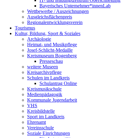
IT- und Bildungszentrum Oberschneiding
Bayerisches Unternehmer*innenLab
Wettbewerbe / Auszeichnungen
Ausgleichsflächenpreis
Regionalentwicklungsverein
Tourismus
Kultur, Bildung, Sport & Soziales
Archäologie
Heimat- und Musikpflege
Josef-Schlicht-Medaille
Kreismuseum Bogenberg
Presseschau
weitere Museen
Kreisarchivpflege
Schulen im Landkreis
Schulantrag Online
Kreismusikschule
Medienpädagogik
Kommunale Jugendarbeit
VHS
Kreisbildstelle
Sport im Landkreis
Ehrenamt
Vereinsschule
Soziale Einrichtungen