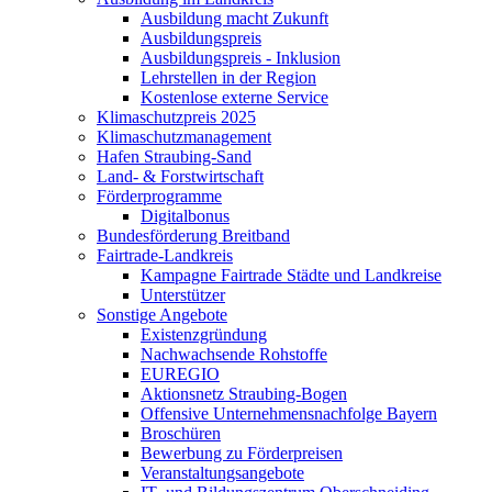
Ausbildung macht Zukunft
Ausbildungspreis
Ausbildungspreis - Inklusion
Lehrstellen in der Region
Kostenlose externe Service
Klimaschutzpreis 2025
Klimaschutzmanagement
Hafen Straubing-Sand
Land- & Forstwirtschaft
Förderprogramme
Digitalbonus
Bundesförderung Breitband
Fairtrade-Landkreis
Kampagne Fairtrade Städte und Landkreise
Unterstützer
Sonstige Angebote
Existenzgründung
Nachwachsende Rohstoffe
EUREGIO
Aktionsnetz Straubing-Bogen
Offensive Unternehmensnachfolge Bayern
Broschüren
Bewerbung zu Förderpreisen
Veranstaltungsangebote