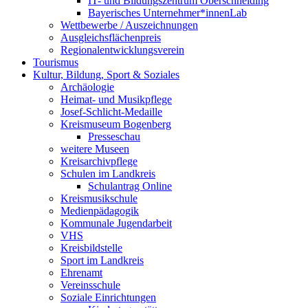
IT- und Bildungszentrum Oberschneiding
Bayerisches Unternehmer*innenLab
Wettbewerbe / Auszeichnungen
Ausgleichsflächenpreis
Regionalentwicklungsverein
Tourismus
Kultur, Bildung, Sport & Soziales
Archäologie
Heimat- und Musikpflege
Josef-Schlicht-Medaille
Kreismuseum Bogenberg
Presseschau
weitere Museen
Kreisarchivpflege
Schulen im Landkreis
Schulantrag Online
Kreismusikschule
Medienpädagogik
Kommunale Jugendarbeit
VHS
Kreisbildstelle
Sport im Landkreis
Ehrenamt
Vereinsschule
Soziale Einrichtungen