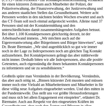
für einen kürzeren Zeitraum auch Mitarbeiter der Polizei, der
Polizeiverwaltung, der Finanzverwaltung, der Justizverwaltung und
aus anderen staatlichen Stellen das Gesundheitsamt. Weitere acht
Personen werden in den nächsten beiden Wochen erwartet und auch
das CT-Team soll noch einmal aufgestockt werden. Alleine rund 37
Personen sind mit der Kontaktermittlung und den
unterschiedlichsten damit zusammenhängenden Aufgaben betraut.
Bei über 1.100 Kontaktpersonen gleichzeitig derzeit, ist der
Arbeitsaufwand immens. „Wir möchten auch auf die
Eigenverantwortung aller Bürgerinnen und Bürger hinweisen“, sagt
Dr. Beate Biermaier. „Wir sind augenblicklich so gut wie immer
noch in der Lage zu Indexpersonen noch am gleichen Tag Kontakt
aufzunehmen. Bei Kontaktpersonen gelingt das aber mittlerweile
nicht immer. Deshalb bitten wir alle Indexpersonen, also alle positiv
Getesteten, auch eigenständig die ihnen bekannten Kontaktpersonen
zu informieren und sie zu sensibilisieren.“
Großteils spüre man Verständnis in der Bevölkerung. Verständnis,
das aber auch nötig ist. „Binnen kürzester Zeit mussten und müssen
immer noch eine Vielzahl an Mitarbeiterinnen und Mitarbeiter in für
diese völlig neue Aufgaben eingearbeitet werden. Und dies mitten in
der Pandemiewelle. Das stellt uns vor größte Herausforderungen
und muss sich bei allem Engagement erst einspielen“, erläutert Dr.
Biermaier. Auch aus Respekt vor den eingesetzten Kräften im
Gesundheitsamt, aber auch den Ärzten und Pflegern in allen