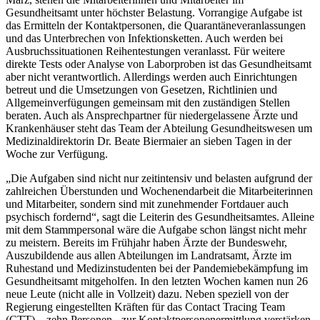
Gesundheitsamt unter höchster Belastung. Vorrangige Aufgabe ist
das Ermitteln der Kontaktpersonen, die Quarantäneveranlassungen
und das Unterbrechen von Infektionsketten. Auch werden bei
Ausbruchssituationen Reihentestungen veranlasst. Für weitere
direkte Tests oder Analyse von Laborproben ist das Gesundheitsamt
aber nicht verantwortlich. Allerdings werden auch Einrichtungen
betreut und die Umsetzungen von Gesetzen, Richtlinien und
Allgemeinverfügungen gemeinsam mit den zuständigen Stellen
beraten. Auch als Ansprechpartner für niedergelassene Ärzte und
Krankenhäuser steht das Team der Abteilung Gesundheitswesen um
Medizinaldirektorin Dr. Beate Biermaier an sieben Tagen in der
Woche zur Verfügung.
„Die Aufgaben sind nicht nur zeitintensiv und belasten aufgrund der
zahlreichen Überstunden und Wochenendarbeit die Mitarbeiterinnen
und Mitarbeiter, sondern sind mit zunehmender Fortdauer auch
psychisch fordernd“, sagt die Leiterin des Gesundheitsamtes. Alleine
mit dem Stammpersonal wäre die Aufgabe schon längst nicht mehr
zu meistern. Bereits im Frühjahr haben Ärzte der Bundeswehr,
Auszubildende aus allen Abteilungen im Landratsamt, Ärzte im
Ruhestand und Medizinstudenten bei der Pandemiebekämpfung im
Gesundheitsamt mitgeholfen. In den letzten Wochen kamen nun 26
neue Leute (nicht alle in Vollzeit) dazu. Neben speziell von der
Regierung eingestellten Kräften für das Contact Tracing Team
(CTT) – zehn Personen - zur Kontaktpersonenermittlung verstärken