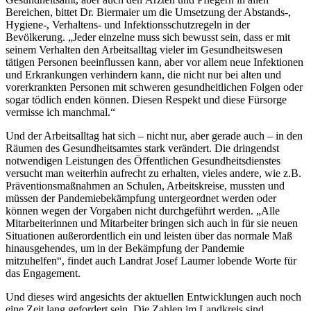
Bereichen, bittet Dr. Biermaier um die Umsetzung der Abstands-,
Hygiene-, Verhaltens- und Infektionsschutzregeln in der
Bevölkerung. „Jeder einzelne muss sich bewusst sein, dass er mit
seinem Verhalten den Arbeitsalltag vieler im Gesundheitswesen
tätigen Personen beeinflussen kann, aber vor allem neue Infektionen
und Erkrankungen verhindern kann, die nicht nur bei alten und
vorerkrankten Personen mit schweren gesundheitlichen Folgen oder
sogar tödlich enden können. Diesen Respekt und diese Fürsorge
vermisse ich manchmal.“
Und der Arbeitsalltag hat sich – nicht nur, aber gerade auch – in den
Räumen des Gesundheitsamtes stark verändert. Die dringendst
notwendigen Leistungen des Öffentlichen Gesundheitsdienstes
versucht man weiterhin aufrecht zu erhalten, vieles andere, wie z.B.
Präventionsmaßnahmen an Schulen, Arbeitskreise, mussten und
müssen der Pandemiebekämpfung untergeordnet werden oder
können wegen der Vorgaben nicht durchgeführt werden. „Alle
Mitarbeiterinnen und Mitarbeiter bringen sich auch in für sie neuen
Situationen außerordentlich ein und leisten über das normale Maß
hinausgehendes, um in der Bekämpfung der Pandemie
mitzuhelfen“, findet auch Landrat Josef Laumer lobende Worte für
das Engagement.
Und dieses wird angesichts der aktuellen Entwicklungen auch noch
eine Zeit lang gefordert sein. Die Zahlen im Landkreis sind