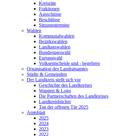
Kreisräte
Fraktionen
Ausschüsse
Beschlüsse
Sitzungstermine
Wahlen
Kommunalwahlen
Bezirkswahlen
Landtagswahlen
Bundestagswahl
Europawahl
Volksentscheide und - begehren
Organisation des Landratsamtes
Städte & Gemeinden
Der Landkreis stellt sich vor
Geschichte des Landkreises
Wappen & Logo
Die Partnerschaften des Landkreises
Landkreisbücher
Tag der offenen Tür 2025
Amtsblatt
2025
2024
2023
2022