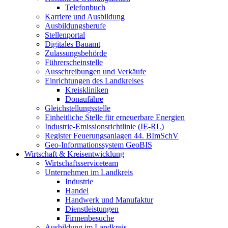
Telefonbuch
Karriere und Ausbildung
Ausbildungsberufe
Stellenportal
Digitales Bauamt
Zulassungsbehörde
Führerscheinstelle
Ausschreibungen und Verkäufe
Einrichtungen des Landkreises
Kreiskliniken
Donaufähre
Gleichstellungsstelle
Einheitliche Stelle für erneuerbare Energien
Industrie-Emissionsrichtlinie (IE-RL)
Register Feuerungsanlagen 44. BImSchV
Geo-Informationssystem GeoBIS
Wirtschaft & Kreisentwicklung
Wirtschaftsserviceteam
Unternehmen im Landkreis
Industrie
Handel
Handwerk und Manufaktur
Dienstleistungen
Firmenbesuche
Ausbildung im Landkreis