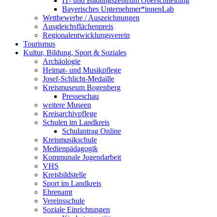
IT- und Bildungszentrum Oberschneiding
Bayerisches Unternehmer*innenLab
Wettbewerbe / Auszeichnungen
Ausgleichsflächenpreis
Regionalentwicklungsverein
Tourismus
Kultur, Bildung, Sport & Soziales
Archäologie
Heimat- und Musikpflege
Josef-Schlicht-Medaille
Kreismuseum Bogenberg
Presseschau
weitere Museen
Kreisarchivpflege
Schulen im Landkreis
Schulantrag Online
Kreismusikschule
Medienpädagogik
Kommunale Jugendarbeit
VHS
Kreisbildstelle
Sport im Landkreis
Ehrenamt
Vereinsschule
Soziale Einrichtungen