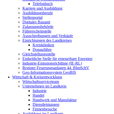
Telefonbuch
Karriere und Ausbildung
Ausbildungsberufe
Stellenportal
Digitales Bauamt
Zulassungsbehörde
Führerscheinstelle
Ausschreibungen und Verkäufe
Einrichtungen des Landkreises
Kreiskliniken
Donaufähre
Gleichstellungsstelle
Einheitliche Stelle für erneuerbare Energien
Industrie-Emissionsrichtlinie (IE-RL)
Register Feuerungsanlagen 44. BImSchV
Geo-Informationssystem GeoBIS
Wirtschaft & Kreisentwicklung
Wirtschaftsserviceteam
Unternehmen im Landkreis
Industrie
Handel
Handwerk und Manufaktur
Dienstleistungen
Firmenbesuche
Ausbildung im Landkreis