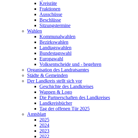
Kreisräte
Fraktionen
Ausschüsse
Beschlüsse
Sitzungstermine
Wahlen
Kommunalwahlen
Bezirkswahlen
Landtagswahlen
Bundestagswahl
Europawahl
Volksentscheide und - begehren
Organisation des Landratsamtes
Städte & Gemeinden
Der Landkreis stellt sich vor
Geschichte des Landkreises
Wappen & Logo
Die Partnerschaften des Landkreises
Landkreisbücher
Tag der offenen Tür 2025
Amtsblatt
2025
2024
2023
2022