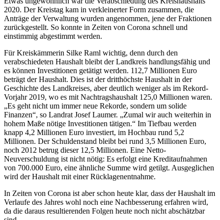
Etwas ungewöhnlich war die Verabschiedung des Kreishaushalts
2020. Der Kreistag kam in verkleinerter Form zusammen, die
Anträge der Verwaltung wurden angenommen, jene der Fraktionen
zurückgestellt. So konnte in Zeiten von Corona schnell und
einstimmig abgestimmt werden.
Für Kreiskämmerin Silke Raml wichtig, denn durch den
verabschiedeten Haushalt bleibt der Landkreis handlungsfähig und
es können Investitionen getätigt werden. 112,7 Millionen Euro
beträgt der Haushalt. Dies ist der dritthöchste Haushalt in der
Geschichte des Landkreises, aber deutlich weniger als im Rekord-
Vorjahr 2019, wo es mit Nachtragshaushalt 125,0 Millionen waren.
„Es geht nicht um immer neue Rekorde, sondern um solide
Finanzen“, so Landrat Josef Laumer. „Zumal wir auch weiterhin in
hohem Maße nötige Investitionen tätigen.“ Im Tiefbau werden
knapp 4,2 Millionen Euro investiert, im Hochbau rund 5,2
Millionen. Der Schuldenstand bleibt bei rund 3,5 Millionen Euro,
noch 2012 betrug dieser 12,5 Millionen. Eine Netto-
Neuverschuldung ist nicht nötig: Es erfolgt eine Kreditaufnahmen
von 700.000 Euro, eine ähnliche Summe wird getilgt. Ausgeglichen
wird der Haushalt mit einer Rücklagenentnahme.
In Zeiten von Corona ist aber schon heute klar, dass der Haushalt im
Verlaufe des Jahres wohl noch eine Nachbesserung erfahren wird,
da die daraus resultierenden Folgen heute noch nicht abschätzbar
sind.