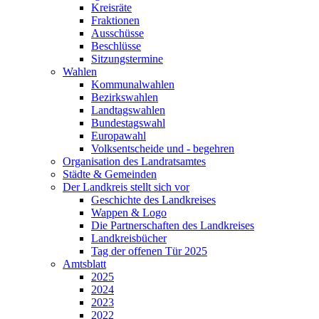
Kreisräte
Fraktionen
Ausschüsse
Beschlüsse
Sitzungstermine
Wahlen
Kommunalwahlen
Bezirkswahlen
Landtagswahlen
Bundestagswahl
Europawahl
Volksentscheide und - begehren
Organisation des Landratsamtes
Städte & Gemeinden
Der Landkreis stellt sich vor
Geschichte des Landkreises
Wappen & Logo
Die Partnerschaften des Landkreises
Landkreisbücher
Tag der offenen Tür 2025
Amtsblatt
2025
2024
2023
2022