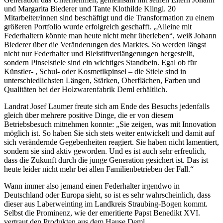
und Margarita Biederer und Tante Klothilde Klingl. 20
Mitarbeiter/innen sind beschäftigt und die Transformation zu einem
größeren Portfolio wurde erfolgreich geschafft. „Alleine mit
Federhaltern könnte man heute nicht mehr überleben“, weiß Johann
Biederer über die Veränderungen des Marktes. So werden längst
nicht nur Federhalter und Bleistiftverlängerungen hergestellt,
sondern Pinselstiele sind ein wichtiges Standbein. Egal ob für
Künstler- , Schul- oder Kosmetikpinsel – die Stiele sind in
unterschiedlichsten Längen, Stärken, Oberflächen, Farben und
Qualitäten bei der Holzwarenfabrik Deml erhältlich.
Landrat Josef Laumer freute sich am Ende des Besuchs jedenfalls
gleich über mehrere positive Dinge, die er von diesem
Betriebsbesuch mitnehmen konnte: „Sie zeigen, was mit Innovation
möglich ist. So haben Sie sich stets weiter entwickelt und damit auf
sich verändernde Gegebenheiten reagiert. Sie haben nicht lamentiert,
sondern sie sind aktiv geworden. Und es ist auch sehr erfreulich,
dass die Zukunft durch die junge Generation gesichert ist. Das ist
heute leider nicht mehr bei allen Familienbetrieben der Fall.“
Wann immer also jemand einen Federhalter irgendwo in
Deutschland oder Europa sieht, so ist es sehr wahrscheinlich, dass
dieser aus Laberweinting im Landkreis Straubing-Bogen kommt.
Selbst die Prominenz, wie der emeritierte Papst Benedikt XVI.
vertraut den Produkten aus dem Hause Deml.