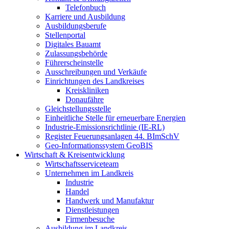
Telefonbuch
Karriere und Ausbildung
Ausbildungsberufe
Stellenportal
Digitales Bauamt
Zulassungsbehörde
Führerscheinstelle
Ausschreibungen und Verkäufe
Einrichtungen des Landkreises
Kreiskliniken
Donaufähre
Gleichstellungsstelle
Einheitliche Stelle für erneuerbare Energien
Industrie-Emissionsrichtlinie (IE-RL)
Register Feuerungsanlagen 44. BImSchV
Geo-Informationssystem GeoBIS
Wirtschaft & Kreisentwicklung
Wirtschaftsserviceteam
Unternehmen im Landkreis
Industrie
Handel
Handwerk und Manufaktur
Dienstleistungen
Firmenbesuche
Ausbildung im Landkreis