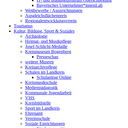
IT- und Bildungszentrum Oberschneiding
Bayerisches Unternehmer*innenLab
Wettbewerbe / Auszeichnungen
Ausgleichsflächenpreis
Regionalentwicklungsverein
Tourismus
Kultur, Bildung, Sport & Soziales
Archäologie
Heimat- und Musikpflege
Josef-Schlicht-Medaille
Kreismuseum Bogenberg
Presseschau
weitere Museen
Kreisarchivpflege
Schulen im Landkreis
Schulantrag Online
Kreismusikschule
Medienpädagogik
Kommunale Jugendarbeit
VHS
Kreisbildstelle
Sport im Landkreis
Ehrenamt
Vereinsschule
Soziale Einrichtungen