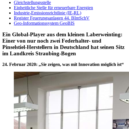
Gleichstellungsstelle
Einheitliche Stelle für erneuerbare Energien
Industrie-Emissionsrichtlinie (IE-RL)
Register Feuerungsanlagen 44. BImSchV
Geo-Informationssystem GeoBIS
Ein Global-Player aus dem kleinen Laberweinting:
Einer von nur noch zwei Federhalter- und
Pinselstiel-Herstellern in Deutschland hat seinen Sitz
im Landkreis Straubing-Bogen
24. Februar 2020
:
„Sie zeigen, was mit Innovation möglich ist“