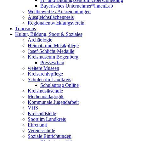
IT- und Bildungszentrum Oberschneiding
Bayerisches Unternehmer*innenLab
Wettbewerbe / Auszeichnungen
Ausgleichsflächenpreis
Regionalentwicklungsverein
Tourismus
Kultur, Bildung, Sport & Soziales
Archäologie
Heimat- und Musikpflege
Josef-Schlicht-Medaille
Kreismuseum Bogenberg
Presseschau
weitere Museen
Kreisarchivpflege
Schulen im Landkreis
Schulantrag Online
Kreismusikschule
Medienpädagogik
Kommunale Jugendarbeit
VHS
Kreisbildstelle
Sport im Landkreis
Ehrenamt
Vereinsschule
Soziale Einrichtungen