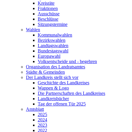
Kreisräte
Fraktionen
Ausschüsse
Beschlüsse
Sitzungstermine
Wahlen
Kommunalwahlen
Bezirkswahlen
Landtagswahlen
Bundestagswahl
Europawahl
Volksentscheide und - begehren
Organisation des Landratsamtes
Städte & Gemeinden
Der Landkreis stellt sich vor
Geschichte des Landkreises
Wappen & Logo
Die Partnerschaften des Landkreises
Landkreisbücher
Tag der offenen Tür 2025
Amtsblatt
2025
2024
2023
2022