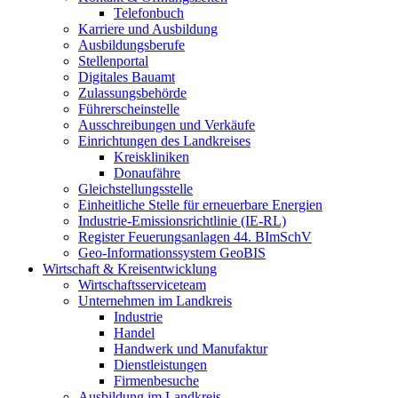
Telefonbuch
Karriere und Ausbildung
Ausbildungsberufe
Stellenportal
Digitales Bauamt
Zulassungsbehörde
Führerscheinstelle
Ausschreibungen und Verkäufe
Einrichtungen des Landkreises
Kreiskliniken
Donaufähre
Gleichstellungsstelle
Einheitliche Stelle für erneuerbare Energien
Industrie-Emissionsrichtlinie (IE-RL)
Register Feuerungsanlagen 44. BImSchV
Geo-Informationssystem GeoBIS
Wirtschaft & Kreisentwicklung
Wirtschaftsserviceteam
Unternehmen im Landkreis
Industrie
Handel
Handwerk und Manufaktur
Dienstleistungen
Firmenbesuche
Ausbildung im Landkreis