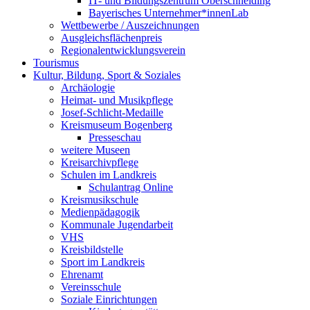
IT- und Bildungszentrum Oberschneiding
Bayerisches Unternehmer*innenLab
Wettbewerbe / Auszeichnungen
Ausgleichsflächenpreis
Regionalentwicklungsverein
Tourismus
Kultur, Bildung, Sport & Soziales
Archäologie
Heimat- und Musikpflege
Josef-Schlicht-Medaille
Kreismuseum Bogenberg
Presseschau
weitere Museen
Kreisarchivpflege
Schulen im Landkreis
Schulantrag Online
Kreismusikschule
Medienpädagogik
Kommunale Jugendarbeit
VHS
Kreisbildstelle
Sport im Landkreis
Ehrenamt
Vereinsschule
Soziale Einrichtungen