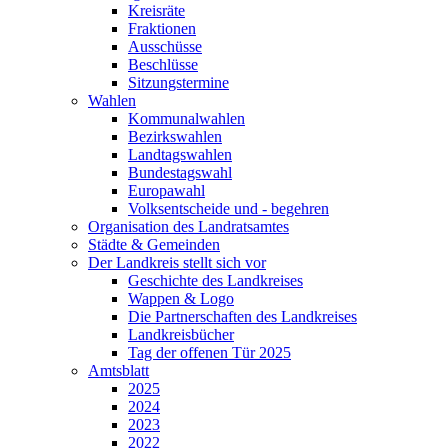
Kreisräte
Fraktionen
Ausschüsse
Beschlüsse
Sitzungstermine
Wahlen
Kommunalwahlen
Bezirkswahlen
Landtagswahlen
Bundestagswahl
Europawahl
Volksentscheide und - begehren
Organisation des Landratsamtes
Städte & Gemeinden
Der Landkreis stellt sich vor
Geschichte des Landkreises
Wappen & Logo
Die Partnerschaften des Landkreises
Landkreisbücher
Tag der offenen Tür 2025
Amtsblatt
2025
2024
2023
2022