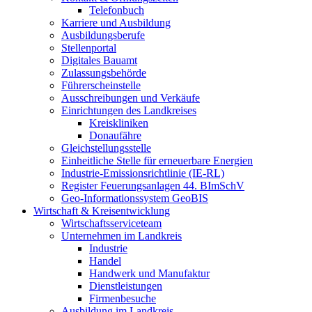
Telefonbuch
Karriere und Ausbildung
Ausbildungsberufe
Stellenportal
Digitales Bauamt
Zulassungsbehörde
Führerscheinstelle
Ausschreibungen und Verkäufe
Einrichtungen des Landkreises
Kreiskliniken
Donaufähre
Gleichstellungsstelle
Einheitliche Stelle für erneuerbare Energien
Industrie-Emissionsrichtlinie (IE-RL)
Register Feuerungsanlagen 44. BImSchV
Geo-Informationssystem GeoBIS
Wirtschaft & Kreisentwicklung
Wirtschaftsserviceteam
Unternehmen im Landkreis
Industrie
Handel
Handwerk und Manufaktur
Dienstleistungen
Firmenbesuche
Ausbildung im Landkreis