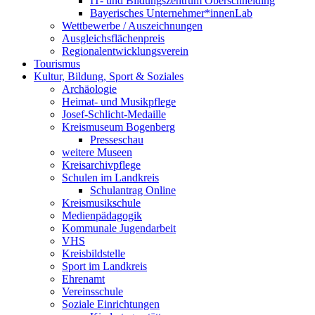
IT- und Bildungszentrum Oberschneiding
Bayerisches Unternehmer*innenLab
Wettbewerbe / Auszeichnungen
Ausgleichsflächenpreis
Regionalentwicklungsverein
Tourismus
Kultur, Bildung, Sport & Soziales
Archäologie
Heimat- und Musikpflege
Josef-Schlicht-Medaille
Kreismuseum Bogenberg
Presseschau
weitere Museen
Kreisarchivpflege
Schulen im Landkreis
Schulantrag Online
Kreismusikschule
Medienpädagogik
Kommunale Jugendarbeit
VHS
Kreisbildstelle
Sport im Landkreis
Ehrenamt
Vereinsschule
Soziale Einrichtungen