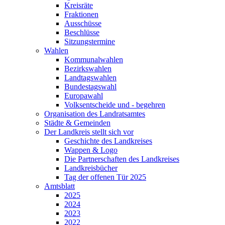
Kreisräte
Fraktionen
Ausschüsse
Beschlüsse
Sitzungstermine
Wahlen
Kommunalwahlen
Bezirkswahlen
Landtagswahlen
Bundestagswahl
Europawahl
Volksentscheide und - begehren
Organisation des Landratsamtes
Städte & Gemeinden
Der Landkreis stellt sich vor
Geschichte des Landkreises
Wappen & Logo
Die Partnerschaften des Landkreises
Landkreisbücher
Tag der offenen Tür 2025
Amtsblatt
2025
2024
2023
2022