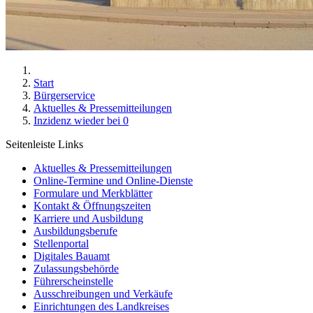
Start
Bürgerservice
Aktuelles & Pressemitteilungen
Inzidenz wieder bei 0
Seitenleiste Links
Aktuelles & Pressemitteilungen
Online-Termine und Online-Dienste
Formulare und Merkblätter
Kontakt & Öffnungszeiten
Karriere und Ausbildung
Ausbildungsberufe
Stellenportal
Digitales Bauamt
Zulassungsbehörde
Führerscheinstelle
Ausschreibungen und Verkäufe
Einrichtungen des Landkreises