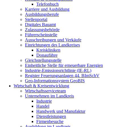
Telefonbuch
Karriere und Ausbildung
Ausbildungsberufe
Stellenportal
Digitales Bauamt
Zulassungsbehörde
Führerscheinstelle
Ausschreibungen und Verkäufe
Einrichtungen des Landkreises
Kreiskliniken
Donaufähre
Gleichstellungsstelle
Einheitliche Stelle für erneuerbare Energien
Industrie-Emissionsrichtlinie (IE-RL)
Register Feuerungsanlagen 44. BImSchV
Geo-Informationssystem GeoBIS
Wirtschaft & Kreisentwicklung
Wirtschaftsserviceteam
Unternehmen im Landkreis
Industrie
Handel
Handwerk und Manufaktur
Dienstleistungen
Firmenbesuche
Ausbildung im Landkreis