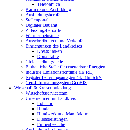
Telefonbuch
Karriere und Ausbildung
Ausbildungsberufe
Stellenportal
Digitales Bauamt
Zulassungsbehörde
Führerscheinstelle
Ausschreibungen und Verkäufe
Einrichtungen des Landkreises
Kreiskliniken
Donaufähre
Gleichstellungsstelle
Einheitliche Stelle für erneuerbare Energien
Industrie-Emissionsrichtlinie (IE-RL)
Register Feuerungsanlagen 44. BImSchV
Geo-Informationssystem GeoBIS
Wirtschaft & Kreisentwicklung
Wirtschaftsserviceteam
Unternehmen im Landkreis
Industrie
Handel
Handwerk und Manufaktur
Dienstleistungen
Firmenbesuche
Ausbildung im Landkreis