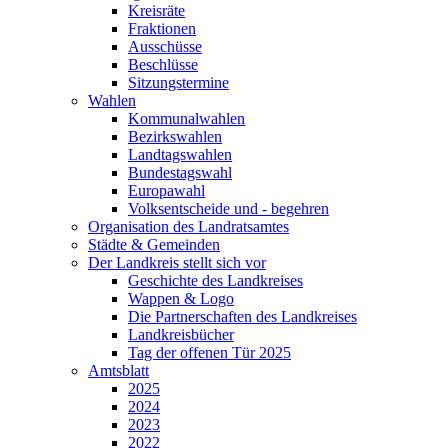
Kreisräte
Fraktionen
Ausschüsse
Beschlüsse
Sitzungstermine
Wahlen
Kommunalwahlen
Bezirkswahlen
Landtagswahlen
Bundestagswahl
Europawahl
Volksentscheide und - begehren
Organisation des Landratsamtes
Städte & Gemeinden
Der Landkreis stellt sich vor
Geschichte des Landkreises
Wappen & Logo
Die Partnerschaften des Landkreises
Landkreisbücher
Tag der offenen Tür 2025
Amtsblatt
2025
2024
2023
2022