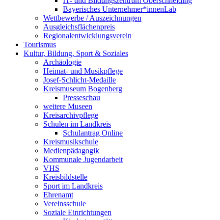
IT- und Bildungszentrum Oberschneiding
Bayerisches Unternehmer*innenLab
Wettbewerbe / Auszeichnungen
Ausgleichsflächenpreis
Regionalentwicklungsverein
Tourismus
Kultur, Bildung, Sport & Soziales
Archäologie
Heimat- und Musikpflege
Josef-Schlicht-Medaille
Kreismuseum Bogenberg
Presseschau
weitere Museen
Kreisarchivpflege
Schulen im Landkreis
Schulantrag Online
Kreismusikschule
Medienpädagogik
Kommunale Jugendarbeit
VHS
Kreisbildstelle
Sport im Landkreis
Ehrenamt
Vereinsschule
Soziale Einrichtungen