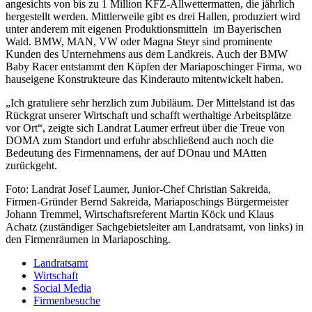
angesichts von bis zu 1 Million KFZ-Allwettermatten, die jährlich
hergestellt werden. Mittlerweile gibt es drei Hallen, produziert wird
unter anderem mit eigenen Produktionsmitteln im Bayerischen
Wald. BMW, MAN, VW oder Magna Steyr sind prominente
Kunden des Unternehmens aus dem Landkreis. Auch der BMW
Baby Racer entstammt den Köpfen der Mariaposchinger Firma, wo
hauseigene Konstrukteure das Kinderauto mitentwickelt haben.
„Ich gratuliere sehr herzlich zum Jubiläum. Der Mittelstand ist das
Rückgrat unserer Wirtschaft und schafft werthaltige Arbeitsplätze
vor Ort“, zeigte sich Landrat Laumer erfreut über die Treue von
DOMA zum Standort und erfuhr abschließend auch noch die
Bedeutung des Firmennamens, der auf DOnau und MAtten
zurückgeht.
Foto: Landrat Josef Laumer, Junior-Chef Christian Sakreida,
Firmen-Gründer Bernd Sakreida, Mariaposchings Bürgermeister
Johann Tremmel, Wirtschaftsreferent Martin Köck und Klaus
Achatz (zuständiger Sachgebietsleiter am Landratsamt, von links) in
den Firmenräumen in Mariaposching.
Landratsamt
Wirtschaft
Social Media
Firmenbesuche