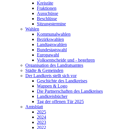
Kreisräte
Fraktionen
Ausschüsse
Beschlüsse
Sitzungstermine
Wahlen
Kommunalwahlen
Bezirkswahlen
Landtagswahlen
Bundestagswahl
Europawahl
Volksentscheide und - begehren
Organisation des Landratsamtes
Städte & Gemeinden
Der Landkreis stellt sich vor
Geschichte des Landkreises
Wappen & Logo
Die Partnerschaften des Landkreises
Landkreisbücher
Tag der offenen Tür 2025
Amtsblatt
2025
2024
2023
2022