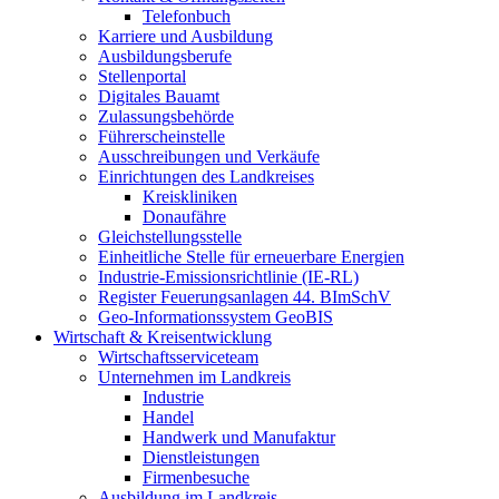
Telefonbuch
Karriere und Ausbildung
Ausbildungsberufe
Stellenportal
Digitales Bauamt
Zulassungsbehörde
Führerscheinstelle
Ausschreibungen und Verkäufe
Einrichtungen des Landkreises
Kreiskliniken
Donaufähre
Gleichstellungsstelle
Einheitliche Stelle für erneuerbare Energien
Industrie-Emissionsrichtlinie (IE-RL)
Register Feuerungsanlagen 44. BImSchV
Geo-Informationssystem GeoBIS
Wirtschaft & Kreisentwicklung
Wirtschaftsserviceteam
Unternehmen im Landkreis
Industrie
Handel
Handwerk und Manufaktur
Dienstleistungen
Firmenbesuche
Ausbildung im Landkreis