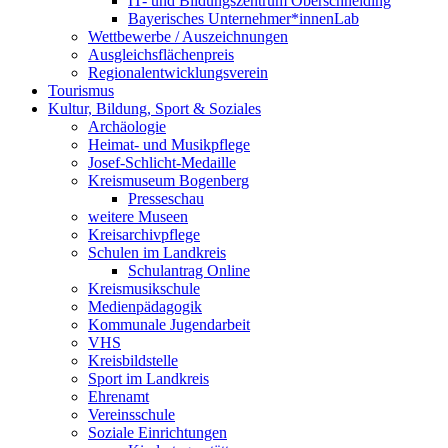
IT- und Bildungszentrum Oberschneiding
Bayerisches Unternehmer*innenLab
Wettbewerbe / Auszeichnungen
Ausgleichsflächenpreis
Regionalentwicklungsverein
Tourismus
Kultur, Bildung, Sport & Soziales
Archäologie
Heimat- und Musikpflege
Josef-Schlicht-Medaille
Kreismuseum Bogenberg
Presseschau
weitere Museen
Kreisarchivpflege
Schulen im Landkreis
Schulantrag Online
Kreismusikschule
Medienpädagogik
Kommunale Jugendarbeit
VHS
Kreisbildstelle
Sport im Landkreis
Ehrenamt
Vereinsschule
Soziale Einrichtungen