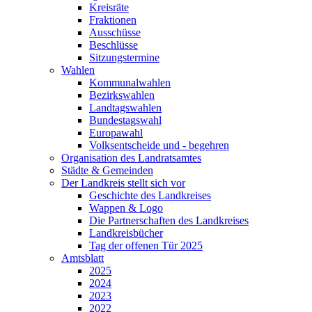
Kreisräte
Fraktionen
Ausschüsse
Beschlüsse
Sitzungstermine
Wahlen
Kommunalwahlen
Bezirkswahlen
Landtagswahlen
Bundestagswahl
Europawahl
Volksentscheide und - begehren
Organisation des Landratsamtes
Städte & Gemeinden
Der Landkreis stellt sich vor
Geschichte des Landkreises
Wappen & Logo
Die Partnerschaften des Landkreises
Landkreisbücher
Tag der offenen Tür 2025
Amtsblatt
2025
2024
2023
2022