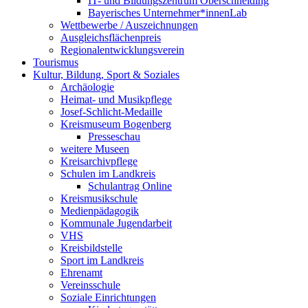
IT- und Bildungszentrum Oberschneiding
Bayerisches Unternehmer*innenLab
Wettbewerbe / Auszeichnungen
Ausgleichsflächenpreis
Regionalentwicklungsverein
Tourismus
Kultur, Bildung, Sport & Soziales
Archäologie
Heimat- und Musikpflege
Josef-Schlicht-Medaille
Kreismuseum Bogenberg
Presseschau
weitere Museen
Kreisarchivpflege
Schulen im Landkreis
Schulantrag Online
Kreismusikschule
Medienpädagogik
Kommunale Jugendarbeit
VHS
Kreisbildstelle
Sport im Landkreis
Ehrenamt
Vereinsschule
Soziale Einrichtungen