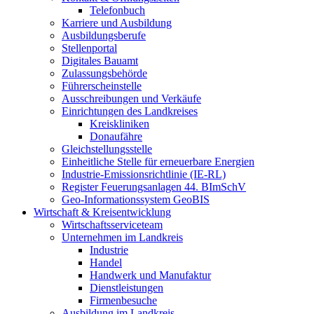
Telefonbuch
Karriere und Ausbildung
Ausbildungsberufe
Stellenportal
Digitales Bauamt
Zulassungsbehörde
Führerscheinstelle
Ausschreibungen und Verkäufe
Einrichtungen des Landkreises
Kreiskliniken
Donaufähre
Gleichstellungsstelle
Einheitliche Stelle für erneuerbare Energien
Industrie-Emissionsrichtlinie (IE-RL)
Register Feuerungsanlagen 44. BImSchV
Geo-Informationssystem GeoBIS
Wirtschaft & Kreisentwicklung
Wirtschaftsserviceteam
Unternehmen im Landkreis
Industrie
Handel
Handwerk und Manufaktur
Dienstleistungen
Firmenbesuche
Ausbildung im Landkreis