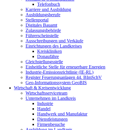
Telefonbuch
Karriere und Ausbildung
Ausbildungsberufe
Stellenportal
Digitales Bauamt
Zulassungsbehörde
Führerscheinstelle
Ausschreibungen und Verkäufe
Einrichtungen des Landkreises
Kreiskliniken
Donaufähre
Gleichstellungsstelle
Einheitliche Stelle für erneuerbare Energien
Industrie-Emissionsrichtlinie (IE-RL)
Register Feuerungsanlagen 44. BImSchV
Geo-Informationssystem GeoBIS
Wirtschaft & Kreisentwicklung
Wirtschaftsserviceteam
Unternehmen im Landkreis
Industrie
Handel
Handwerk und Manufaktur
Dienstleistungen
Firmenbesuche
Ausbildung im Landkreis