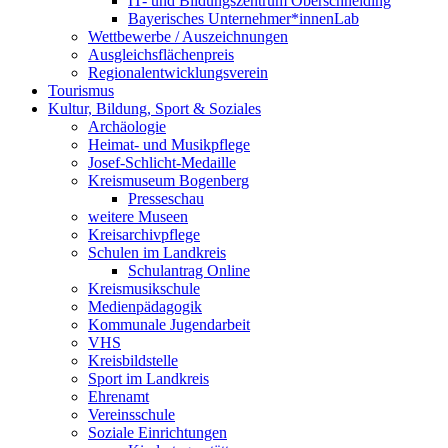
IT- und Bildungszentrum Oberschneiding
Bayerisches Unternehmer*innenLab
Wettbewerbe / Auszeichnungen
Ausgleichsflächenpreis
Regionalentwicklungsverein
Tourismus
Kultur, Bildung, Sport & Soziales
Archäologie
Heimat- und Musikpflege
Josef-Schlicht-Medaille
Kreismuseum Bogenberg
Presseschau
weitere Museen
Kreisarchivpflege
Schulen im Landkreis
Schulantrag Online
Kreismusikschule
Medienpädagogik
Kommunale Jugendarbeit
VHS
Kreisbildstelle
Sport im Landkreis
Ehrenamt
Vereinsschule
Soziale Einrichtungen