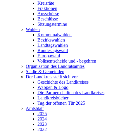
Kreisräte
Fraktionen
Ausschüsse
Beschlüsse
Sitzungstermine
Wahlen
Kommunalwahlen
Bezirkswahlen
Landtagswahlen
Bundestagswahl
Europawahl
Volksentscheide und - begehren
Organisation des Landratsamtes
Städte & Gemeinden
Der Landkreis stellt sich vor
Geschichte des Landkreises
Wappen & Logo
Die Partnerschaften des Landkreises
Landkreisbücher
Tag der offenen Tür 2025
Amtsblatt
2025
2024
2023
2022