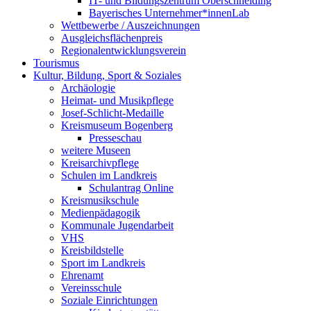
IT- und Bildungszentrum Oberschneiding
Bayerisches Unternehmer*innenLab
Wettbewerbe / Auszeichnungen
Ausgleichsflächenpreis
Regionalentwicklungsverein
Tourismus
Kultur, Bildung, Sport & Soziales
Archäologie
Heimat- und Musikpflege
Josef-Schlicht-Medaille
Kreismuseum Bogenberg
Presseschau
weitere Museen
Kreisarchivpflege
Schulen im Landkreis
Schulantrag Online
Kreismusikschule
Medienpädagogik
Kommunale Jugendarbeit
VHS
Kreisbildstelle
Sport im Landkreis
Ehrenamt
Vereinsschule
Soziale Einrichtungen