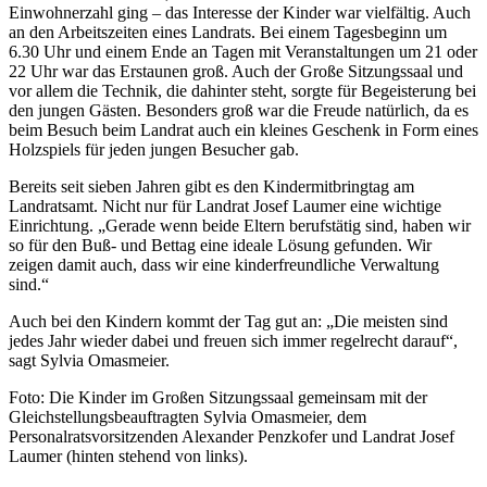
Einwohnerzahl ging – das Interesse der Kinder war vielfältig. Auch
an den Arbeitszeiten eines Landrats. Bei einem Tagesbeginn um
6.30 Uhr und einem Ende an Tagen mit Veranstaltungen um 21 oder
22 Uhr war das Erstaunen groß. Auch der Große Sitzungssaal und
vor allem die Technik, die dahinter steht, sorgte für Begeisterung bei
den jungen Gästen. Besonders groß war die Freude natürlich, da es
beim Besuch beim Landrat auch ein kleines Geschenk in Form eines
Holzspiels für jeden jungen Besucher gab.
Bereits seit sieben Jahren gibt es den Kindermitbringtag am
Landratsamt. Nicht nur für Landrat Josef Laumer eine wichtige
Einrichtung. „Gerade wenn beide Eltern berufstätig sind, haben wir
so für den Buß- und Bettag eine ideale Lösung gefunden. Wir
zeigen damit auch, dass wir eine kinderfreundliche Verwaltung
sind.“
Auch bei den Kindern kommt der Tag gut an: „Die meisten sind
jedes Jahr wieder dabei und freuen sich immer regelrecht darauf“,
sagt Sylvia Omasmeier.
Foto: Die Kinder im Großen Sitzungssaal gemeinsam mit der
Gleichstellungsbeauftragten Sylvia Omasmeier, dem
Personalratsvorsitzenden Alexander Penzkofer und Landrat Josef
Laumer (hinten stehend von links).