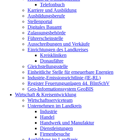
Telefonbuch
Karriere und Ausbildung
Ausbildungsberufe
Stellenportal
Digitales Bauamt
Zulassungsbehörde
Führerscheinstelle
Ausschreibungen und Verkäufe
Einrichtungen des Landkreises
Kreiskliniken
Donaufähre
Gleichstellungsstelle
Einheitliche Stelle für erneuerbare Energien
Industrie-Emissionsrichtlinie (IE-RL)
Register Feuerungsanlagen 44. BImSchV
Geo-Informationssystem GeoBIS
Wirtschaft & Kreisentwicklung
Wirtschaftsserviceteam
Unternehmen im Landkreis
Industrie
Handel
Handwerk und Manufaktur
Dienstleistungen
Firmenbesuche
Ausbildung im Landkreis