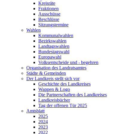
Kreisräte
Fraktionen
Ausschüsse
Beschlüsse
Sitzungstermine
Wahlen
Kommunalwahlen
Bezirkswahlen
Landtagswahlen
Bundestagswahl
Europawahl
Volksentscheide und - begehren
Organisation des Landratsamtes
Städte & Gemeinden
Der Landkreis stellt sich vor
Geschichte des Landkreises
Wappen & Logo
Die Partnerschaften des Landkreises
Landkreisbücher
Tag der offenen Tür 2025
Amtsblatt
2025
2024
2023
2022