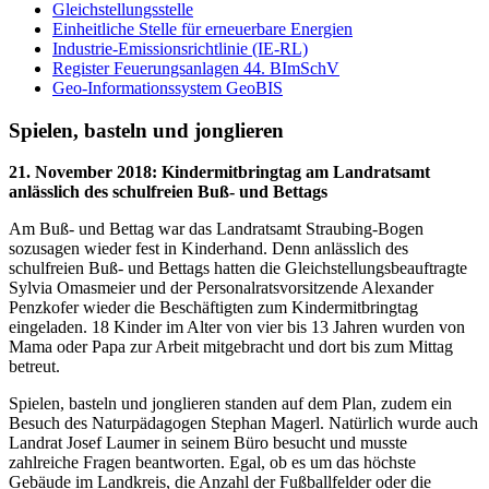
Gleichstellungsstelle
Einheitliche Stelle für erneuerbare Energien
Industrie-Emissionsrichtlinie (IE-RL)
Register Feuerungsanlagen 44. BImSchV
Geo-Informationssystem GeoBIS
Spielen, basteln und jonglieren
21. November 2018
:
Kindermitbringtag am Landratsamt
anlässlich des schulfreien Buß- und Bettags
Am Buß- und Bettag war das Landratsamt Straubing-Bogen
sozusagen wieder fest in Kinderhand. Denn anlässlich des
schulfreien Buß- und Bettags hatten die Gleichstellungsbeauftragte
Sylvia Omasmeier und der Personalratsvorsitzende Alexander
Penzkofer wieder die Beschäftigten zum Kindermitbringtag
eingeladen. 18 Kinder im Alter von vier bis 13 Jahren wurden von
Mama oder Papa zur Arbeit mitgebracht und dort bis zum Mittag
betreut.
Spielen, basteln und jonglieren standen auf dem Plan, zudem ein
Besuch des Naturpädagogen Stephan Magerl. Natürlich wurde auch
Landrat Josef Laumer in seinem Büro besucht und musste
zahlreiche Fragen beantworten. Egal, ob es um das höchste
Gebäude im Landkreis, die Anzahl der Fußballfelder oder die