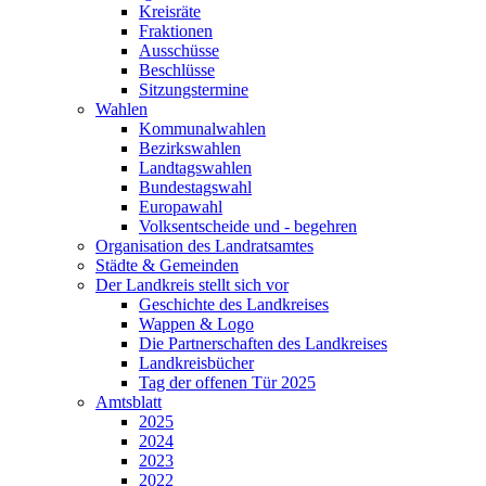
Kreisräte
Fraktionen
Ausschüsse
Beschlüsse
Sitzungstermine
Wahlen
Kommunalwahlen
Bezirkswahlen
Landtagswahlen
Bundestagswahl
Europawahl
Volksentscheide und - begehren
Organisation des Landratsamtes
Städte & Gemeinden
Der Landkreis stellt sich vor
Geschichte des Landkreises
Wappen & Logo
Die Partnerschaften des Landkreises
Landkreisbücher
Tag der offenen Tür 2025
Amtsblatt
2025
2024
2023
2022