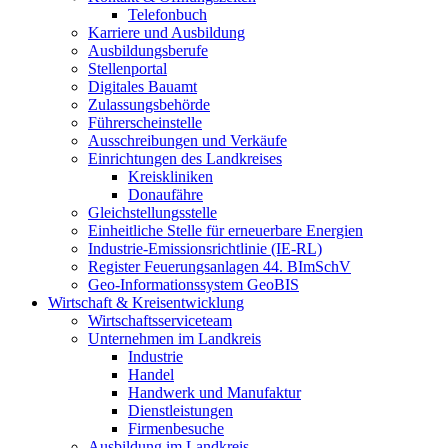
Telefonbuch
Karriere und Ausbildung
Ausbildungsberufe
Stellenportal
Digitales Bauamt
Zulassungsbehörde
Führerscheinstelle
Ausschreibungen und Verkäufe
Einrichtungen des Landkreises
Kreiskliniken
Donaufähre
Gleichstellungsstelle
Einheitliche Stelle für erneuerbare Energien
Industrie-Emissionsrichtlinie (IE-RL)
Register Feuerungsanlagen 44. BImSchV
Geo-Informationssystem GeoBIS
Wirtschaft & Kreisentwicklung
Wirtschaftsserviceteam
Unternehmen im Landkreis
Industrie
Handel
Handwerk und Manufaktur
Dienstleistungen
Firmenbesuche
Ausbildung im Landkreis