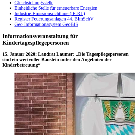
Gleichstellungsstelle
Einheitliche Stelle für erneuerbare Energien
Industrie-Emissionsrichtlinie (IE-RL)
Register Feuerungsanlagen 44. BImSchV
Geo-Informationssystem GeoBIS
Informationsveranstaltung für
Kindertagespflegepersonen
15. Januar 2020
:
Landrat Laumer: „Die Tagespflegepersonen
sind ein wertvoller Baustein unter den Angeboten der
Kinderbetreuung“