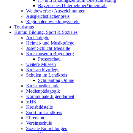
IT- und Bildungszentrum Oberschneiding
Bayerisches Unternehmer*innenLab
Wettbewerbe / Auszeichnungen
Ausgleichsflächenpreis
Regionalentwicklungsverein
Tourismus
Kultur, Bildung, Sport & Soziales
Archäologie
Heimat- und Musikpflege
Josef-Schlicht-Medaille
Kreismuseum Bogenberg
Presseschau
weitere Museen
Kreisarchivpflege
Schulen im Landkreis
Schulantrag Online
Kreismusikschule
Medienpädagogik
Kommunale Jugendarbeit
VHS
Kreisbildstelle
Sport im Landkreis
Ehrenamt
Vereinsschule
Soziale Einrichtungen