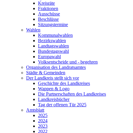
Kreisräte
Fraktionen
Ausschüsse
Beschlüsse
Sitzungstermine
Wahlen
Kommunalwahlen
Bezirkswahlen
Landtagswahlen
Bundestagswahl
Europawahl
Volksentscheide und - begehren
Organisation des Landratsamtes
Städte & Gemeinden
Der Landkreis stellt sich vor
Geschichte des Landkreises
Wappen & Logo
Die Partnerschaften des Landkreises
Landkreisbücher
Tag der offenen Tür 2025
Amtsblatt
2025
2024
2023
2022