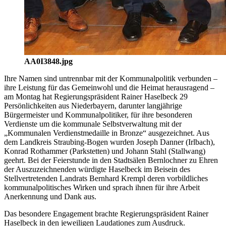
AA0I3848.jpg
Ihre Namen sind untrennbar mit der Kommunalpolitik verbunden –
ihre Leistung für das Gemeinwohl und die Heimat herausragend –
am Montag hat Regierungspräsident Rainer Haselbeck 29
Persönlichkeiten aus Niederbayern, darunter langjährige
Bürgermeister und Kommunalpolitiker, für ihre besonderen
Verdienste um die kommunale Selbstverwaltung mit der
„Kommunalen Verdienstmedaille in Bronze“ ausgezeichnet. Aus
dem Landkreis Straubing-Bogen wurden Joseph Danner (Irlbach),
Konrad Rothammer (Parkstetten) und Johann Stahl (Stallwang)
geehrt. Bei der Feierstunde in den Stadtsälen Bernlochner zu Ehren
der Auszuzeichnenden würdigte Haselbeck im Beisein des
Stellvertretenden Landrats Bernhard Krempl deren vorbildliches
kommunalpolitisches Wirken und sprach ihnen für ihre Arbeit
Anerkennung und Dank aus.
Das besondere Engagement brachte Regierungspräsident Rainer
Haselbeck in den jeweiligen Laudationes zum Ausdruck.