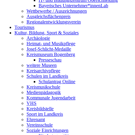
IT- und Bildungszentrum Oberschneiding
Bayerisches Unternehmer*innenLab
Wettbewerbe / Auszeichnungen
Ausgleichsflächenpreis
Regionalentwicklungsverein
Tourismus
Kultur, Bildung, Sport & Soziales
Archäologie
Heimat- und Musikpflege
Josef-Schlicht-Medaille
Kreismuseum Bogenberg
Presseschau
weitere Museen
Kreisarchivpflege
Schulen im Landkreis
Schulantrag Online
Kreismusikschule
Medienpädagogik
Kommunale Jugendarbeit
VHS
Kreisbildstelle
Sport im Landkreis
Ehrenamt
Vereinsschule
Soziale Einrichtungen