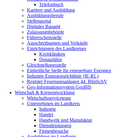
Telefonbuch
Karriere und Ausbildung
Ausbildungsberufe
Stellenportal
Digitales Bauamt
Zulassungsbehörde
Führerscheinstelle
Ausschreibungen und Verkäufe
Einrichtungen des Landkreises
Kreiskliniken
Donaufähre
Gleichstellungsstelle
Einheitliche Stelle für erneuerbare Energien
Industrie-Emissionsrichtlinie (IE-RL)
Register Feuerungsanlagen 44. BImSchV
Geo-Informationssystem GeoBIS
Wirtschaft & Kreisentwicklung
Wirtschaftsserviceteam
Unternehmen im Landkreis
Industrie
Handel
Handwerk und Manufaktur
Dienstleistungen
Firmenbesuche
Ausbildung im Landkreis