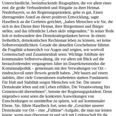
Unterschiedliche, beeindruckende Biographien, die vor allem eines
eint: die große Verbundenheit und Hingabe zu ihrer Heimat.
Niederbayern, so der Regierungspräsident, gehe es gut. Einen
überragenden Anteil an dieser positiven Entwicklung, sagte
Haselbeck an die Geehrten gerichtet, „haben Menschen wie Sie, die
sich in den Dienst ihrer Heimat, ihrer Bürgerinnen und Bürger
stellen, und das öffentliche Leben aktiv mitgestalten.“ In seiner Rede
hob er insbesondere den Demokratiegedanken hervor. In einem
freiheitlich, demokratischen Rechtsstaat leben zu können, sei keine
Selbstverständlichkeit. Gerade die aktuellen Geschehnisse führten
die Fragilität schmerzlich vor Augen und zeigten, wie wertvoll
Gemeinschaft und Zusammenhalt seien. Wichtige Attribute der
kommunalen Selbstverwaltung, die vor allem mit Blick auf die
herausfordernden vergangenen Jahre im Dauerkrisenmodus die
Kommunalpolitik – gemeinsam mit den Verwaltungen vor Ort –
eindrucksvoll unter Beweis gestellt haben. „Wir bauen auf einem
stabilen, über viele Generationen erarbeiteten starken Fundament.
Für Halt und Stabilität sorgen Menschen wie Sie. Die unsere
Demokratie leben und mit Leben erfüllen. Die Verantwortung fürs
Gemeinwohl übernehmen“, betonte der Regierungspräsident. Denn
nirgendwo sonst seien die konkreten Auswirkungen von
Entscheidungen so unmittelbar zu spüren, wie auf kommunaler
Ebene. Sie, führte Haselbeck fort, seien die „Gesichter unserer
Demokratie vor Ort – eine „Fulltime“-Aufgabe, die man nur leisten
könne, wenn man überzeugt ist und sich mit Leidenschaft für die