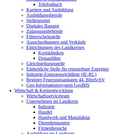
Telefonbuch
Karriere und Ausbildung
Ausbildungsberufe
Stellenportal
Digitales Bauamt
Zulassungsbehörde
Führerscheinstelle
Ausschreibungen und Verkäufe
Einrichtungen des Landkreises
Kreiskliniken
Donaufähre
Gleichstellungsstelle
Einheitliche Stelle für erneuerbare Energien
Industrie-Emissionsrichtlinie (IE-RL)
Register Feuerungsanlagen 44. BImSchV
Geo-Informationssystem GeoBIS
Wirtschaft & Kreisentwicklung
Wirtschaftsserviceteam
Unternehmen im Landkreis
Industrie
Handel
Handwerk und Manufaktur
Dienstleistungen
Firmenbesuche
Ausbildung im Landkreis