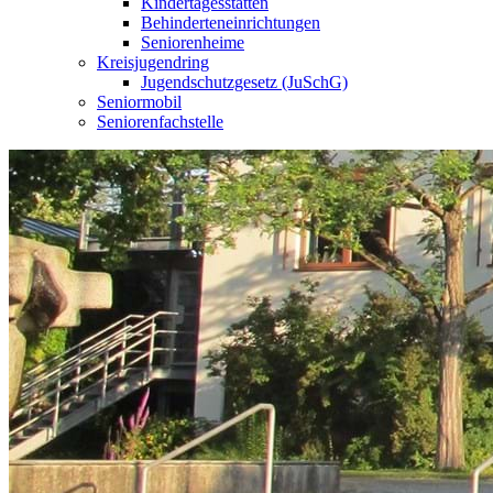
Kindertagesstätten
Behinderteneinrichtungen
Seniorenheime
Kreisjugendring
Jugendschutzgesetz (JuSchG)
Seniormobil
Seniorenfachstelle