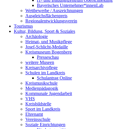
IT- und Bildungszentrum Oberschneiding
Bayerisches Unternehmer*innenLab
Wettbewerbe / Auszeichnungen
Ausgleichsflächenpreis
Regionalentwicklungsverein
Tourismus
Kultur, Bildung, Sport & Soziales
Archäologie
Heimat- und Musikpflege
Josef-Schlicht-Medaille
Kreismuseum Bogenberg
Presseschau
weitere Museen
Kreisarchivpflege
Schulen im Landkreis
Schulantrag Online
Kreismusikschule
Medienpädagogik
Kommunale Jugendarbeit
VHS
Kreisbildstelle
Sport im Landkreis
Ehrenamt
Vereinsschule
Soziale Einrichtungen