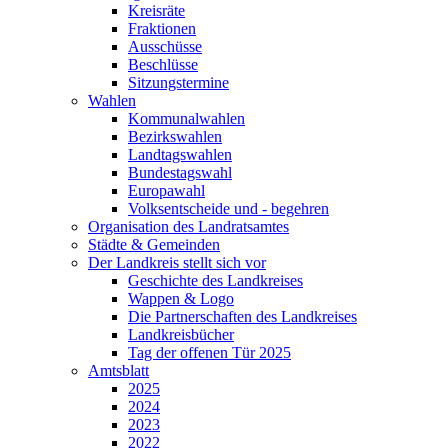
Kreisräte
Fraktionen
Ausschüsse
Beschlüsse
Sitzungstermine
Wahlen
Kommunalwahlen
Bezirkswahlen
Landtagswahlen
Bundestagswahl
Europawahl
Volksentscheide und - begehren
Organisation des Landratsamtes
Städte & Gemeinden
Der Landkreis stellt sich vor
Geschichte des Landkreises
Wappen & Logo
Die Partnerschaften des Landkreises
Landkreisbücher
Tag der offenen Tür 2025
Amtsblatt
2025
2024
2023
2022