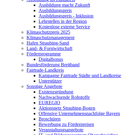
Ausbildung macht Zukunft
Ausbildungspreis
Ausbildungspreis - Inklusion
Lehrstellen in der Region
Kostenlose externe Service
Klimaschutzpreis 2025
Klimaschutzmanagement
Hafen Straubing-Sand
Land- & Forstwirtschaft
Förderprogramme
Digitalbonus
Bundesförderung Breitband
Fairtrade-Landkreis
Kampagne Fairtrade Städte und Landkreise
Unterstützer
Sonstige Angebote
Existenzgründung
Nachwachsende Rohstoffe
EUREGIO
Aktionsnetz Straubing-Bogen
Offensive Unternehmensnachfolge Bayern
Broschüren
Bewerbung zu Förderpreisen
Veranstaltungsangebote