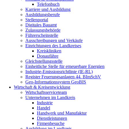
Telefonbuch
Karriere und Ausbildung
Ausbildungsberufe
Stellenportal
Digitales Bauamt
Zulassungsbehörde
Führerscheinstelle
Ausschreibungen und Verkäufe
Einrichtungen des Landkreises
Kreiskliniken
Donaufähre
Gleichstellungsstelle
Einheitliche Stelle für erneuerbare Energien
Industrie-Emissionsrichtlinie (IE-RL)
Register Feuerungsanlagen 44. BImSchV
Geo-Informationssystem GeoBIS
Wirtschaft & Kreisentwicklung
Wirtschaftsserviceteam
Unternehmen im Landkreis
Industrie
Handel
Handwerk und Manufaktur
Dienstleistungen
Firmenbesuche
Ausbildung im Landkreis