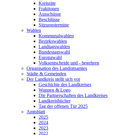
Kreisräte
Fraktionen
Ausschüsse
Beschlüsse
Sitzungstermine
Wahlen
Kommunalwahlen
Bezirkswahlen
Landtagswahlen
Bundestagswahl
Europawahl
Volksentscheide und - begehren
Organisation des Landratsamtes
Städte & Gemeinden
Der Landkreis stellt sich vor
Geschichte des Landkreises
Wappen & Logo
Die Partnerschaften des Landkreises
Landkreisbücher
Tag der offenen Tür 2025
Amtsblatt
2025
2024
2023
2022