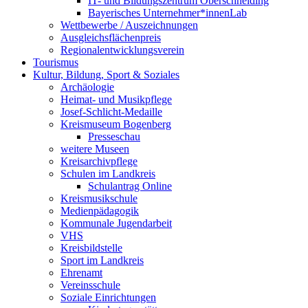
IT- und Bildungszentrum Oberschneiding
Bayerisches Unternehmer*innenLab
Wettbewerbe / Auszeichnungen
Ausgleichsflächenpreis
Regionalentwicklungsverein
Tourismus
Kultur, Bildung, Sport & Soziales
Archäologie
Heimat- und Musikpflege
Josef-Schlicht-Medaille
Kreismuseum Bogenberg
Presseschau
weitere Museen
Kreisarchivpflege
Schulen im Landkreis
Schulantrag Online
Kreismusikschule
Medienpädagogik
Kommunale Jugendarbeit
VHS
Kreisbildstelle
Sport im Landkreis
Ehrenamt
Vereinsschule
Soziale Einrichtungen