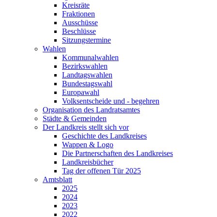
Kreisräte
Fraktionen
Ausschüsse
Beschlüsse
Sitzungstermine
Wahlen
Kommunalwahlen
Bezirkswahlen
Landtagswahlen
Bundestagswahl
Europawahl
Volksentscheide und - begehren
Organisation des Landratsamtes
Städte & Gemeinden
Der Landkreis stellt sich vor
Geschichte des Landkreises
Wappen & Logo
Die Partnerschaften des Landkreises
Landkreisbücher
Tag der offenen Tür 2025
Amtsblatt
2025
2024
2023
2022