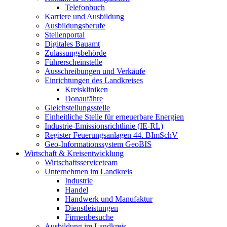
Telefonbuch
Karriere und Ausbildung
Ausbildungsberufe
Stellenportal
Digitales Bauamt
Zulassungsbehörde
Führerscheinstelle
Ausschreibungen und Verkäufe
Einrichtungen des Landkreises
Kreiskliniken
Donaufähre
Gleichstellungsstelle
Einheitliche Stelle für erneuerbare Energien
Industrie-Emissionsrichtlinie (IE-RL)
Register Feuerungsanlagen 44. BImSchV
Geo-Informationssystem GeoBIS
Wirtschaft & Kreisentwicklung
Wirtschaftsserviceteam
Unternehmen im Landkreis
Industrie
Handel
Handwerk und Manufaktur
Dienstleistungen
Firmenbesuche
Ausbildung im Landkreis