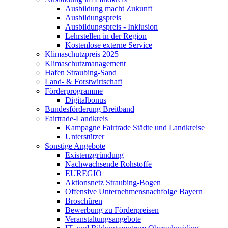
Ausbildung macht Zukunft
Ausbildungspreis
Ausbildungspreis - Inklusion
Lehrstellen in der Region
Kostenlose externe Service
Klimaschutzpreis 2025
Klimaschutzmanagement
Hafen Straubing-Sand
Land- & Forstwirtschaft
Förderprogramme
Digitalbonus
Bundesförderung Breitband
Fairtrade-Landkreis
Kampagne Fairtrade Städte und Landkreise
Unterstützer
Sonstige Angebote
Existenzgründung
Nachwachsende Rohstoffe
EUREGIO
Aktionsnetz Straubing-Bogen
Offensive Unternehmensnachfolge Bayern
Broschüren
Bewerbung zu Förderpreisen
Veranstaltungsangebote