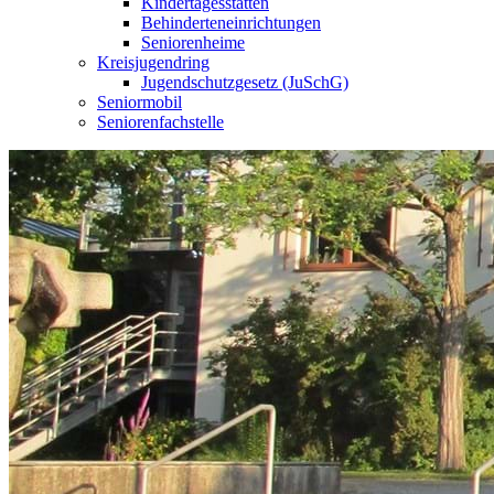
Kindertagesstätten
Behinderteneinrichtungen
Seniorenheime
Kreisjugendring
Jugendschutzgesetz (JuSchG)
Seniormobil
Seniorenfachstelle