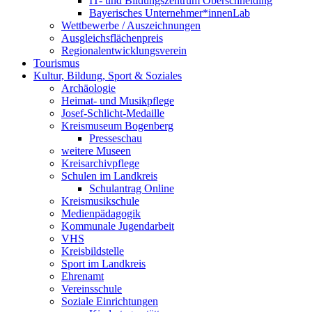
IT- und Bildungszentrum Oberschneiding
Bayerisches Unternehmer*innenLab
Wettbewerbe / Auszeichnungen
Ausgleichsflächenpreis
Regionalentwicklungsverein
Tourismus
Kultur, Bildung, Sport & Soziales
Archäologie
Heimat- und Musikpflege
Josef-Schlicht-Medaille
Kreismuseum Bogenberg
Presseschau
weitere Museen
Kreisarchivpflege
Schulen im Landkreis
Schulantrag Online
Kreismusikschule
Medienpädagogik
Kommunale Jugendarbeit
VHS
Kreisbildstelle
Sport im Landkreis
Ehrenamt
Vereinsschule
Soziale Einrichtungen