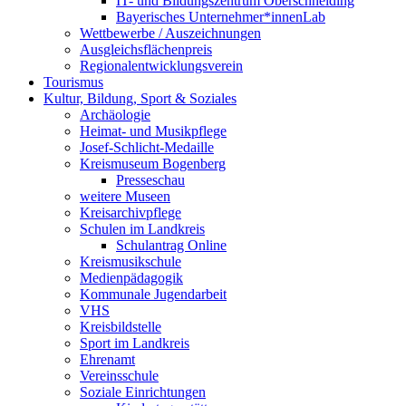
IT- und Bildungszentrum Oberschneiding
Bayerisches Unternehmer*innenLab
Wettbewerbe / Auszeichnungen
Ausgleichsflächenpreis
Regionalentwicklungsverein
Tourismus
Kultur, Bildung, Sport & Soziales
Archäologie
Heimat- und Musikpflege
Josef-Schlicht-Medaille
Kreismuseum Bogenberg
Presseschau
weitere Museen
Kreisarchivpflege
Schulen im Landkreis
Schulantrag Online
Kreismusikschule
Medienpädagogik
Kommunale Jugendarbeit
VHS
Kreisbildstelle
Sport im Landkreis
Ehrenamt
Vereinsschule
Soziale Einrichtungen