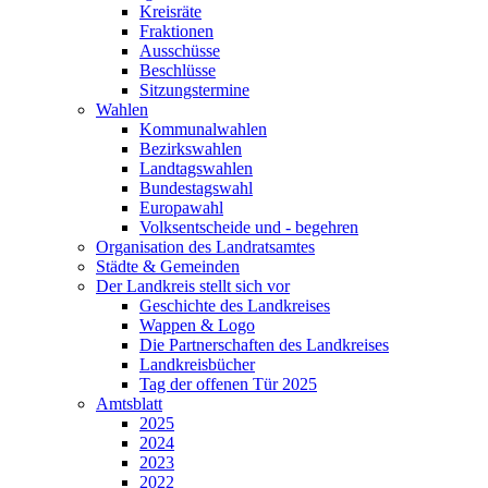
Kreisräte
Fraktionen
Ausschüsse
Beschlüsse
Sitzungstermine
Wahlen
Kommunalwahlen
Bezirkswahlen
Landtagswahlen
Bundestagswahl
Europawahl
Volksentscheide und - begehren
Organisation des Landratsamtes
Städte & Gemeinden
Der Landkreis stellt sich vor
Geschichte des Landkreises
Wappen & Logo
Die Partnerschaften des Landkreises
Landkreisbücher
Tag der offenen Tür 2025
Amtsblatt
2025
2024
2023
2022