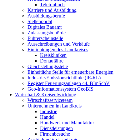
Telefonbuch
Karriere und Ausbildung
Ausbildungsberufe
Stellenportal
Digitales Bauamt
Zulassungsbehörde
Führerscheinstelle
Ausschreibungen und Verkäufe
Einrichtungen des Landkreises
Kreiskliniken
Donaufähre
Gleichstellungsstelle
Einheitliche Stelle für erneuerbare Energien
Industrie-Emissionsrichtlinie (IE-RL)
Register Feuerungsanlagen 44. BImSchV
Geo-Informationssystem GeoBIS
Wirtschaft & Kreisentwicklung
Wirtschaftsserviceteam
Unternehmen im Landkreis
Industrie
Handel
Handwerk und Manufaktur
Dienstleistungen
Firmenbesuche
Ausbildung im Landkreis